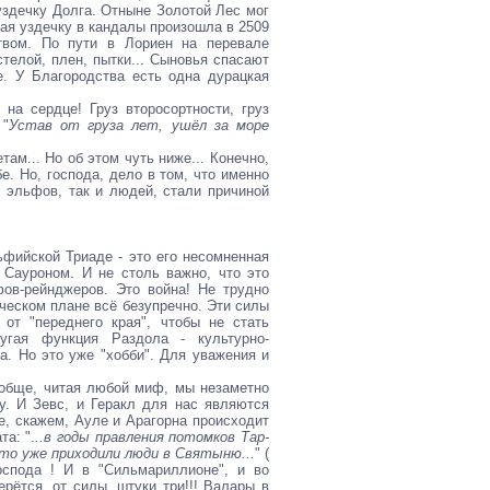
 уздечку Долга. Отныне Золотой Лес мог
шая уздечку в кандалы произошла в 2509
твом. По пути в Лориен на перевале
телой, плен, пытки... Сыновья спасают
е. У Благородства есть одна дурацкая
на сердце! Груз второсортности, груз
 "
Устав от груза лет, ушёл за море
м... Но об этом чуть ниже... Конечно,
е. Но, господа, дело в том, что именно
и эльфов, так и людей, стали причиной
ьфийской Триаде - это его несомненная
 Сауроном. И не столь важно, что это
ов-рейнджеров. Это война! Не трудно
ическом плане всё безупречно. Эти силы
от "переднего края", чтобы не стать
угая функция Раздола - культурно-
а. Но это уже "хобби". Для уважения и
ообще, читая любой миф, мы незаметно
. И Зевс, и Геракл для нас являются
ае, скажем, Ауле и Арагорна происходит
та: ".
..в годы правления потомков Тар-
то уже приходили люди в Святыню...
" (
оспода ! И в "Сильмариллионе", и во
рётся, от силы, штуки три!!! Валары в