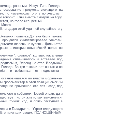
омощь раненым. Несут Гиль-Гэлада...
 в созерцание предмета, лежащего на
ам, по нуменорцам, опять по эльфам...
о говорит...Они вместе смотрят на Гору.
ется, но голос бесцветный...
 Много...
 Благодаря этой удачной случайности у
 Внешняя политика Дольна была такова,
о процентов симпатизировало эльфам.
деньгами любовь не купишь. Дольн стал
ервые в истории эльфийский полис не
роченное "лояльное" кольцо, население
адения сплачивалось и вставало под
Средиземья, Элронд не стал Владыкой.
-Гэлада. За три тысячи лет он так и не
бия, и избавиться от недостатка -
и остановившаяся во власти моральных
ий гроссмейстер в этой позиции смог бы
евращение произошло сто лет назад под
мелькает в событиях Первой эпохи, да и
ществует, но он жив и, как выясняется,
нный "тихий" ход, и опять отступает в
еберна и Галадриэль. Утром следующего
л. Его признали своим, ПОЛНОЦЕННЫМ!