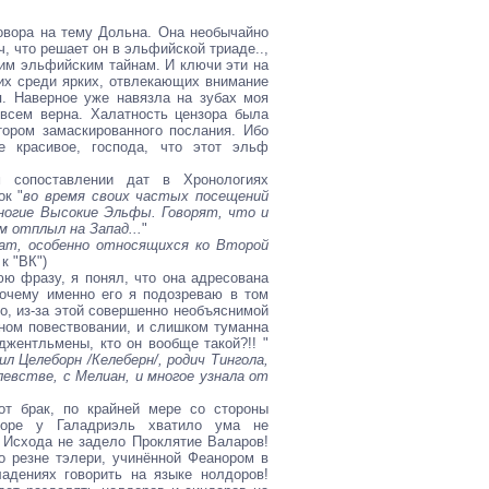
вора на тему Дольна. Она необычайно
, что решает он в эльфийской триаде..,
огим эльфийским тайнам. И ключи эти на
х среди ярких, отвлекающих внимание
. Наверное уже навязла на зубах моя
всем верна. Халатность цензора была
ором замаскированного послания. Ибо
е красивое, господа, что этот эльф
 сопоставлении дат в Хронологиях
ок "
во время своих частых посещений
многие Высокие Эльфы. Говорят, что и
м отплыл на Запад...
"
дат, особенно относящихся ко Второй
 к "ВК")
юю фразу, я понял, что она адресована
очему именно его я подозреваю в том
о, из-за этой совершенно необъяснимой
вном повествовании, и слишком туманна
джентльмены, кто он вообще такой?!! "
л Целеборн /Келеберн/, родич Тингола,
левстве, с Мелиан, и многое узнала от
от брак, по крайней мере со стороны
норе у Галадриэль хватило ума не
в Исхода не задело Проклятие Валаров!
о резне тэлери, учинённой Феанором в
адениях говорить на языке нолдоров!