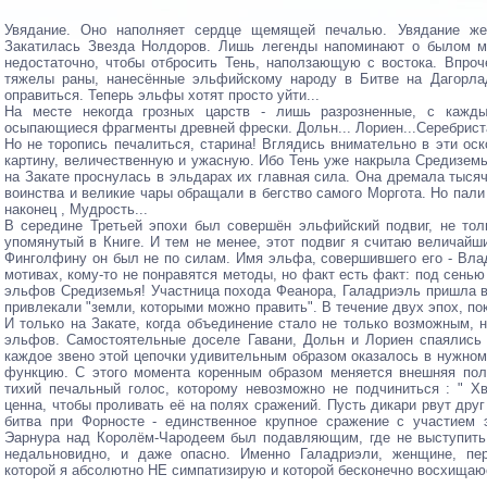
Увядание. Оно наполняет сердце щемящей печалью. Увядание же
Закатилась Звезда Нолдоров. Лишь легенды напоминают о былом м
недостаточно, чтобы отбросить Тень, наползающую с востока. Впро
тяжелы раны, нанесённые эльфийскому народу в Битве на Дагорла
оправиться. Теперь эльфы хотят просто уйти...
На месте некогда грозных царств - лишь разрозненные, с кажд
осыпающиеся фрагменты древней фрески. Дольн... Лориен...Серебристая
Но не торопись печалиться, старина! Вглядись внимательно в эти оск
картину, величественную и ужасную. Ибо Тень уже накрыла Средизе
на Закате проснулась в эльдарах их главная сила. Она дремала тысяч
воинства и великие чары обращали в бегство самого Моргота. Но пали
наконец , Мудрость...
В середине Третьей эпохи был совершён эльфийский подвиг, не тол
упомянутый в Книге. И тем не менее, этот подвиг я считаю величай
Финголфину он был не по силам. Имя эльфа, совершившего его - Вла
мотивах, кому-то не понравятся методы, но факт есть факт: под сень
эльфов Средиземья! Участница похода Феанора, Галадриэль пришла 
привлекали "земли, которыми можно править". В течение двух эпох, по
И только на Закате, когда объединение стало не только возможным, 
эльфов. Самостоятельные доселе Гавани, Дольн и Лориен спаялись 
каждое звено этой цепочки удивительным образом оказалось в нужно
функцию. С этого момента коренным образом меняется внешняя пол
тихий печальный голос, которому невозможно не подчиниться : " Х
ценна, чтобы проливать её на полях сражений. Пусть дикари рвут друг 
битва при Форносте - единственное крупное сражение с участием 
Эарнура над Королём-Чародеем был подавляющим, где не выступить 
недальновидно, и даже опасно. Именно Галадриэли, женщине, пе
которой я абсолютно НЕ симпатизирую и которой бесконечно восхищаюс