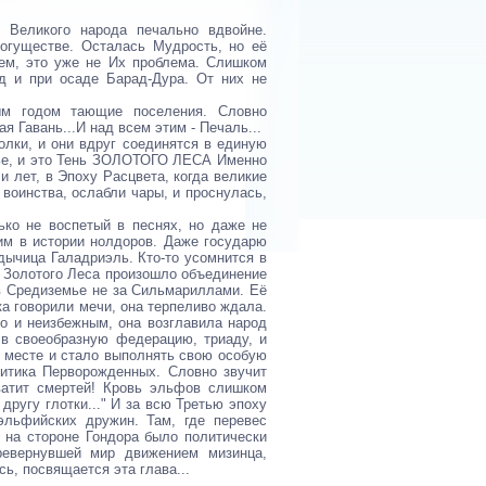
 Великого народа печально вдвойне.
огуществе. Осталась Мудрость, но её
чем, это уже не Их проблема. Слишком
д и при осаде Барад-Дура. От них не
ым годом тающие поселения. Словно
 Гавань...И над всем этим - Печаль...
олки, и они вдруг соединятся в единую
мье, и это Тень ЗОЛОТОГО ЛЕСА Именно
и лет, в Эпоху Расцвета, когда великие
 воинства, ослабли чары, и проснулась,
ько не воспетый в песнях, но даже не
шим в истории нолдоров. Даже государю
дычица Галадриэль. Кто-то усомнится в
ю Золотого Леса произошло объединение
в Средиземье не за Сильмариллами. Её
ка говорили мечи, она терпеливо ждала.
но и неизбежным, она возглавила народ
в своеобразную федерацию, триаду, и
м месте и стало выполнять свою особую
итика Перворожденных. Словно звучит
ватит смертей! Кровь эльфов слишком
другу глотки..." И за всю Третью эпоху
эльфийских дружин. Там, где перевес
на стороне Гондора было политически
ревернувшей мир движением мизинца,
ь, посвящается эта глава...