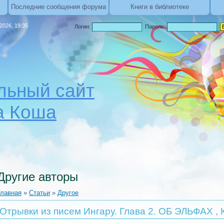
Последние сообщения форума
Книги в библиотеке
.2026, 19:35
Логин:
Пароль:
ьный сайт
а Коша
Другие авторы
Главная
»
Статьи
»
Другое
Отрывки из писем Ингару. Глава 2. ОБ ЭЛЬФАХ