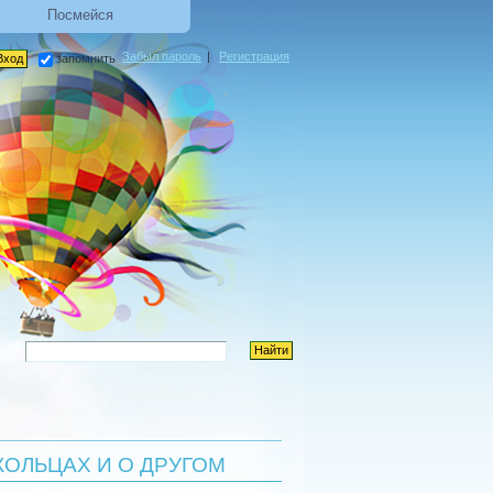
Посмейся
Забыл пароль
|
Регистрация
запомнить
 , КОЛЬЦАХ И О ДРУГОМ