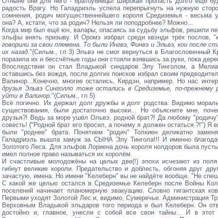
Отныне они для него - братоубийцы! Широкая пропасть долго ещё бу
радость Врагу. Но Галадриэль успела перепрыгнуть на нужную сторо
сомнения, родич могущественнейшего короля Средиземья - весьма у
она? А, кстати, что за родич? Нельзя ли поподробнее? Можно...
Когда мир был ещё юн, валары, опасаясь за судьбу эльфов, решили пе
эльфы внять призыву. И Оромэ избрал среди квэнди трёх послов, "
говорили за свои племена. То были Ингвэ, Финвэ и Эльвэ, кои после 
их назад.
"(Сильм., гл 3) Эльвэ не смог вернуться в Благословенный 
поразила их и бессчётные годы они стояли взявшись за руки, пока дере
Впоследствии он стал Владыкой синдаров Элу Тинголом, а Мелиан
оставшись без вождя, после долгих поисков избрал своим предводител
Валинор...Конечно, многие остались, Кирдэн, например. Но нас инте
друзья Эльвэ Синголло тоже остались в Средиземье, по-прежнему 
уйти в Валинор.
"(Сильм., гл 5)
Всё логично. Их держал долг дружбы и долг родства. Видимо морал
существования, были достаточно высоки... Но объясните мне, поч
друзья?! Ведь за море ушёл Ольвэ, родной брат?! Да любому "родичу"
совесть! ("Родной брат его бросил, а почему я должен остаться ?!") Я
были "роднее" брата. Понятием "родич" Толкиен деликатно заменя
Галадриэль вышла замуж за СЫНА Элу Тингола!!! И именно благода
Золотого Леса. Для эльфов Лориена дочь короля нолдоров была пуст
имел полное право называться их королём.
И счастливые молодожёны на целых две(!) эпохи исчезают из поля 
гибнут великие короли. Предательство и доблесть, обгоняя друг др
зачастую, имена. Но имени "Келеберн" вы не найдёте вообще. "Не спеш
С какой же целью остался в Средиземье Келеберн после Войны Кол
поселений начинает планомерную эвакуацию. Словно гигантская ков
Первыми уходят Золотой Лес и, видимо, Сумеречье. Администрация Т
Верховным Владыкой эльдаров того периода и был Келеберн. Он отв
достойно и, главное, унесли с собой все свои тайны... И в это