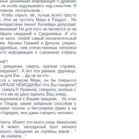
енных ценнейшая информация о Древних
д, не особо задумываясь над смыслом. И
тником, почтальоном...
 Чтобы скрыть её, лучше всего просто
. Или не пустить Мери в Раздол... Но
аинтересован лично! Келеберн допускает
енников! Ни для кого не является (и не
обрали сведений о Средиземье. И это
 они вели, любой самый незначительный
ем. Архивы Гаваней и Дольна, уверен,
одробные, чем отечественные летописи
осто информацию о союзниках собрать
ей"!
 рождение, смерть, краткая справка.
рождения?.. А вот эти данные, дружище,
о для Вас... Да не за что...
ёсся к записям Мери, он бы покрылся
 СОБИРАЛИ ЧЕМОДАНЫ! Что Вы говорите?
 смерть?! Нуменор, говорите, вообще с
 что им не дано оценить Ваш юмор...
оединяемся к Вашим овациям... Из этих
ло Гондор, каким забавным способом у
 имел полное и бесспорное право и на
-Чародея, мне даже говорить неловко...
ответа. Может это всего лишь банальная
 А может, запоздалый бунт вечного
росить прощения из глубины веков : "
 её любили..."