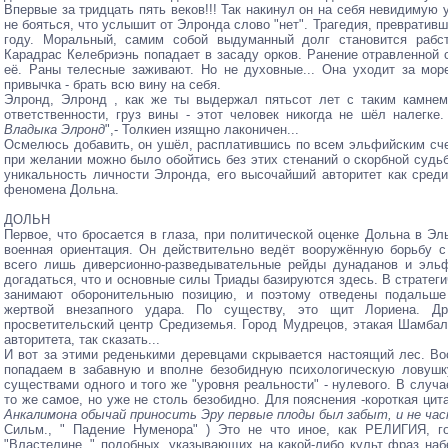
Впервые за тридцать пять веков!!! Так накинул он на себя невидимую
не бояться, что услышит от Элронда слово "нет". Трагедия, превратив
году. Моральный, самим собой выдуманный долг становится рабс
Карадрас Келебриэнь попадает в засаду орков. Ранение отравленной с
её. Раны телесные заживают. Но не духовные... Она уходит за мор
привычка - брать всю вину на себя.
Элронд, Элронд , как же ты выдержал пятьсот лет с таким камнем 
ответственности, груз вины - этот человек никогда не шёл налегке.
Владыка Элронд
",- Толкиен изящно лаконичен...
Осмелюсь добавить, он ушёл, расплатившись по всем эльфийским счета
при желании можно было обойтись без этих стенаний о скорбной судьб
уникальность личности Элронда, его высочайший авторитет как сред
феномена Дольна.
ДОЛЬН
Первое, что бросается в глаза, при политической оценке Дольна в Эл
военная ориентация. Он действительно ведёт вооружённую борьбу с
всего лишь диверсионно-разведывательные рейды дунаданов и эльф
догадаться, что и основные силы Триады базируются здесь. В стратег
занимают оборонительныю позицию, и поэтому отведены подальше 
жертвой внезапного удара. По существу, это щит Лориена. Др
просветительский центр Средиземья. Город Мудрецов, этакая Шамбал
авторитета, так сказать...
И вот за этими реденькими деревцами скрывается настоящий лес. В
попадаем в забавную и вполне безобидную психологическую ловушку
существами одного и того же "уровня реальности" - нулевого. В случ
то же самое, но уже не столь безобидно. Для пояснения -короткая цита
Анкалимона обычай приносить Эру первые плоды был забыт, и не час
Сильм., " Падение Нуменора" ) Это не что иное, как РЕЛИГИЯ, г
"Властелине.." подобных, указывающих на какой-либо культ фраз набе