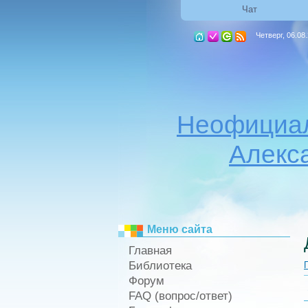
Чат
Четверг, 06.08
Неофициал
Алекс
Меню сайта
Главная
Библиотека
Форум
FAQ (вопрос/ответ)