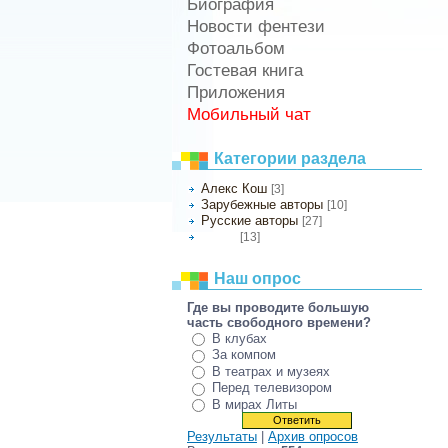
Биография
Новости фентези
Фотоальбом
Гостевая книга
Приложения
Мобильный чат
Категории раздела
Алекс Кош
[3]
Зарубежные авторы
[10]
Русские авторы
[27]
[13]
Другое
Наш опрос
Где вы проводите большую
часть свободного времени?
В клубах
За компом
В театрах и музеях
Перед телевизором
В мирах Литы
Результаты
|
Архив опросов