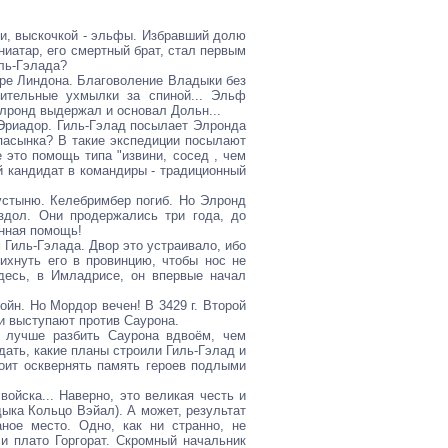
ди, выскочкой - эльфы. Избравший долю
иатар, его смертный брат, стал первым
ль-Гэлада?
ре Линдона. Благоволение Владыки без
ительные ухмылки за спиной... Эльф
лронд выдержал и основал Дольн...
 Эриадор. Гиль-Гэлад посылает Элронда
пасынка? В такие экспедиции посылают
е это помощь типа "извини, сосед , чем
вый кандидат в командиры - традиционный
устыню. Келебримбер погиб. Но Элронд
здол. Они продержались три года, до
енная помощь!
Гиль-Гэлада. Двор это устраивало, ибо
хнуть его в провинцию, чтобы нос не
здесь, в Имладрисе, он впервые начал
ойн. Но Мордор вечен! В 3429 г. Второй
и выступают против Саурона.
 лучше разбить Саурона вдвоём, чем
дать, какие планы строили Гиль-Гэлад и
тоит осквернять память героев подлыми
ойска... Наверно, это великая честь и
ыка Кольцо Вэйал). А может, результат
ное место. Одно, как ни странно, не
 и плато Горгорат. Скромный начальник