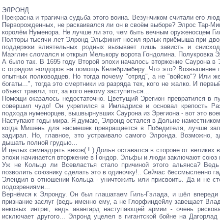
ЭЛРОНД
Прекрасна и трагична судьба этого воина. Везунчиком считали его лю
Перворожденных, не раскаивался ли он в своём выборе? Элрос Тар-Мин
королём Нуменора. Не лучше ли это, чем быть вечным оруженосцем Ги
Полторы тысячи лет Элронд Эльфинит носил ярлык приёмыша при дво
поддержки влиятельных родных вызывает лишь зависть и снисход
Маэглин сломался и открыл Мелькору ворота Гондолина. Полукровка Э
А было так. В 1695 году Второй эпохи началось вторжение Саурона в
с отрядом нолдоров на помощь Келебримберу. Что это? Возвышение 
опытных полководцев. Но тогда почему "отряд", а не "войско"? Или ж
богаты...", тогда это смертники из разряда тех, кого не жалко. И пер
объект травли, тот, за кого некому заступиться...
Помощи оказалось недостаточно. Цветущий Эрегион превратился в п
совершил чудо! Он укрепился в Имладрисе и основал крепость Ра
подхода нуменорцев, вышвырнувших Саурона из Эрегиона - вот это во
Наступают годы мира. Я думаю, Элронд остался в Дольне наместником 
когда Мишень для насмешек превращается в Победителя, лучше запи
задирал. Но, главное, это устраивало самого Элронда. Возможно, 
дышать полной грудью...
И целых семнадцать веков( ! ) Дольн оставался в стороне от великих в
эпохи начинается вторжение в Гондор. Эльфы и люди заключают союз 
Уж не Кольцо ли Всевластья стало причиной этого альянса? Ведь
позволить союзнику сделать это в одиночку!.. Сейчас бессмысленно га
Элендил в отношении Кольца - уничтожить или присвоить. Да и не с
подозрениями...
Вернёмся к Элронду. Он был глашатаем Гиль-Гэлада, и шёл впереди в
признание заслуг (ведь именно ему, а не Глорфиндейлу завещает Влад
вековых интриг, ведь авангард наступающей армии - очень рискова
исключает другого... Элронд уцелел в гигантской бойне на Дагорлад