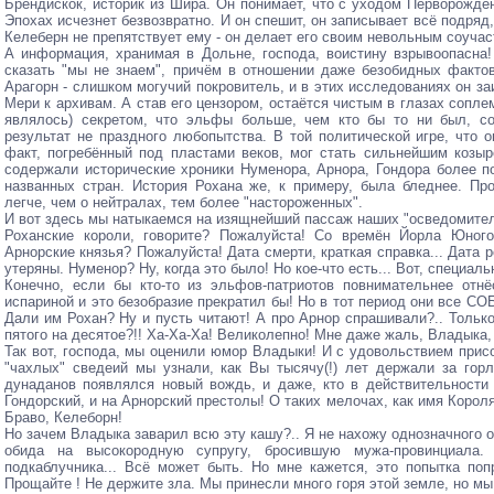
Брендискок, историк из Шира. Он понимает, что с уходом Перворожд
Эпохах исчезнет безвозвратно. И он спешит, он записывает всё подря
Келеберн не препятствует ему - он делает его своим невольным соучас
А информация, хранимая в Дольне, господа, воистину взрывоопасна!
сказать "мы не знаем", причём в отношении даже безобидных фактов
Арагорн - слишком могучий покровитель, и в этих исследованиях он з
Мери к архивам. А став его цензором, остаётся чистым в глазах соплем
являлось) секретом, что эльфы больше, чем кто бы то ни был, с
результат не праздного любопытства. В той политической игре, что
факт, погребённый под пластами веков, мог стать сильнейшим козыр
содержали исторические хроники Нуменора, Арнора, Гондора более п
названных стран. История Рохана же, к примеру, была бледнее. Пр
легче, чем о нейтралах, тем более "настороженных".
И вот здесь мы натыкаемся на изящнейший пассаж наших "осведомител
Роханские короли, говорите? Пожалуйста! Со времён Йорла Юного:
Арнорские князья? Пожалуйста! Дата смерти, краткая справка... Дата 
утеряны. Нуменор? Ну, когда это было! Но кое-что есть... Вот, специальн
Конечно, если бы кто-то из эльфов-патриотов повнимательнее отн
испариной и это безобразие прекратил бы! Но в тот период они все
Дали им Рохан? Ну и пусть читают! А про Арнор спрашивали?.. Только
пятого на десятое?!! Ха-Ха-Ха! Великолепно! Мне даже жаль, Владыка,
Так вот, господа, мы оценили юмор Владыки! И с удовольствием прис
"чахлых" сведеий мы узнали, как Вы тысячу(!) лет держали за гор
дунаданов появлялся новый вождь, и даже, кто в действительности
Гондорский, и на Арнорский престолы! О таких мелочах, как имя Короля
Браво, Келеборн!
Но зачем Владыка заварил всю эту кашу?.. Я не нахожу однозначного 
обида на высокородную супругу, бросившую мужа-провинциала.
подкаблучника... Всё может быть. Но мне кажется, это попытка поп
Прощайте ! Не держите зла. Мы принесли много горя этой земле, но мы