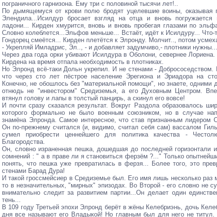
пограничного гарнизона. Ему три с половиной тысячи лет!..
По дымящемуся от крови полю бродят уцелевшие воины, оказывая п
Элендила...Исилдур бросает взгляд на отца и вновь погружается
ладони... Кирден хмурится, вновь и вновь пробегая глазами по эльф
Словно колеблется...Эльфов меньше... Встаёт, идёт к Исилдуру... Что-т
Гондорец смеётся... Кирден плетётся к Элронду. Молчит.., потом усмеха
- Укрепляй Имладрис, Эл.., - и добавляет задумчиво,- плотники нужны...
Через два года орки убивают Исилдура в Оболони, севернее Лориена.
Кирдена на время отпала необходимость в плотниках.
Но Элронд всё-таки Дольн укрепил. И не стенами - Добрососедством.
что через сто лет пёстрое население Эрегиона и Эриадора на ст
Конечно, не обошлось без "материальной помощи", но знаете, одними 
отнюдь не "инвестором" Средиземья, а его Духовным Центром. Вп
втянул голову и лапы в толстый панцирь, а скинул его вовсе!
И почти сразу сказался результат. Вокруг Раздола образовалось ши
которого формально не было военным союзником, но в случае нап
знамёна Элронда. Самое интересное, что став признанным лидером 
Он по-прежнему считался (и, видимо, считал себя сам) вассалом Гиль
сумел приобрести ценнейшего для политика качества - Честолю
Благородства.
Он, словно израненная пешка, дошедшая до последней горизонтали 
сомнений : " а в праве ли я становиться ферзём ?..." Только опытнейш
понять, что пешка уже превратилась в ферзя... Более того, это пр
стенами Барад Дура!
И такой гроссмейсиер в Средиземье был. Его имя лишь несколько раз 
то в незначительных, "мирных" эпизодах. Во Второй - его словно не су
внимательно следит за развитием партии...Он делает один единстве
тень...
В 109 году Третьей эпохи Элронд берёт в жёны Келебриэнь, дочь Кел
дня все называют его Владыкой! Но главным был для него не титу