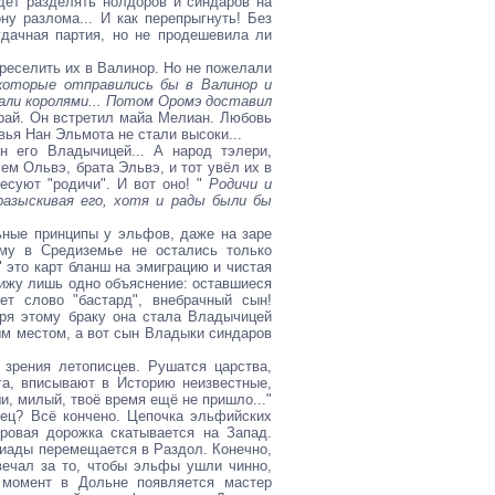
дет разделять нолдоров и синдаров на
ну разлома... И как перепрыгнуть! Без
дачная партия, но не продешевила ли
реселить их в Валинор. Но не пожелали
которые отправились бы в Валинор и
стали королями... Потом Оромэ доставил
Край. Он встретил майа Мелиан. Любовь
вья Нан Эльмота не стали высоки...
 его Владычицей... А народ тэлери,
ем Ольвэ, брата Эльвэ, и тот увёл их в
ресуют "родичи". И вот оно! "
Родичи и
разыскивая его, хотя и рады были бы
ьные принципы у эльфов, даже на заре
ему в Средиземье не остались только
 это карт бланш на эмиграцию и чистая
 вижу лишь одно объяснение: оставшиеся
ет слово "бастард", внебрачный сын!
ря этому браку она стала Владычицей
ым местом, а вот сын Владыки синдаров
зрения летописцев. Рушатся царства,
уга, вписывают в Историю неизвестные,
и, милый, твоё время ещё не пришло..."
ец? Всё кончено. Цепочка эльфийских
ровая дорожка скатывается на Запад.
риады перемещается в Раздол. Конечно,
ечал за то, чтобы эльфы ушли чинно,
т момент в Дольне появляется мастер