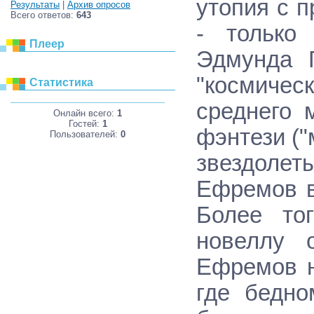
утопия с 
Результаты
|
Архив опросов
Всего ответов:
643
- только
Плеер
Эдмунда Г
"космичес
Статистика
среднего 
Онлайн всего:
1
Гостей:
1
фэнтези ("
Пользователей:
0
звездолет
Ефремов в
Более то
новеллу 
Ефремов н
где бедно