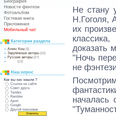
Биография
Новости фентези
Не стану 
Фотоальбом
Н.Гоголя, 
Гостевая книга
Приложения
их произве
Мобильный чат
классика,
Категории раздела
доказать м
Алекс Кош
[3]
Зарубежные авторы
[10]
"Ночь пер
Русские авторы
[27]
[13]
Другое
не фэнтези
Наш опрос
Посмотри
Как вы нас нашли ?
Ссылка на сайте
фантастики
Совет друга
Yandex
Rambler
началась 
Aport
Google
"Туманно
Другой поисковик