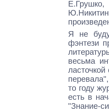
Е.Грушк
Ю.Никити
произведен
Я не буду
фэнтези п
литературы
весьма ин
ласточкой
перевала"
то году жу
есть в на
"Знание-