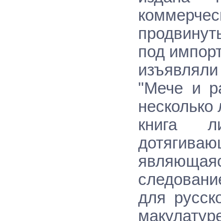
коммерче
продвинут
под импор
изъявляли
"Мече и р
несколько 
книга л
дотягив
являющая
следовани
для русск
макулатуре