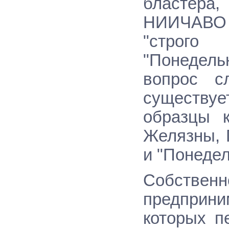
бластера,
НИИЧАВО с
"строго
"Понедель
вопрос с
существуе
образцы 
Желязны, 
и "Понедел
Собствен
предприни
которых п