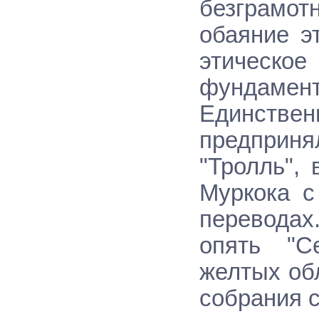
безграмот
обаяние э
этическое
фундаме
Единстве
предприн
"Тролль",
Муркока с
переводах.
опять "С
желтых об
собрания с