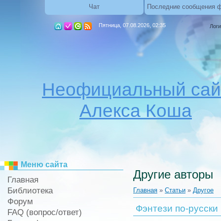
Чат
Последние сообщения 
Пятница, 07.08.2026, 02:35
Логи
Неофициальный сай
Алекса Коша
Меню сайта
Другие авторы
Главная
Библиотека
Главная
»
Статьи
»
Другое
Форум
Фэнтези по-русски
FAQ (вопрос/ответ)