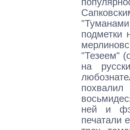
популярн
Сапковс
"Туманам
подметки 
мерлиновс
"Тезеем" (
на русск
любознател
похвалил
восьмидес
ней и фэ
печатали е