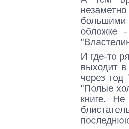
незаметно
большими 
обложке -
"Властелин
И где-то р
выходит в
через год 
"Полые хо
книге. Не
блистате
последню