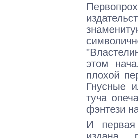
Первопрох
издатель
знаменит
символичн
"Властелин
этом нача
плохой пе
Гнусные и
туча опеча
фэнтези на
И первая
издана 