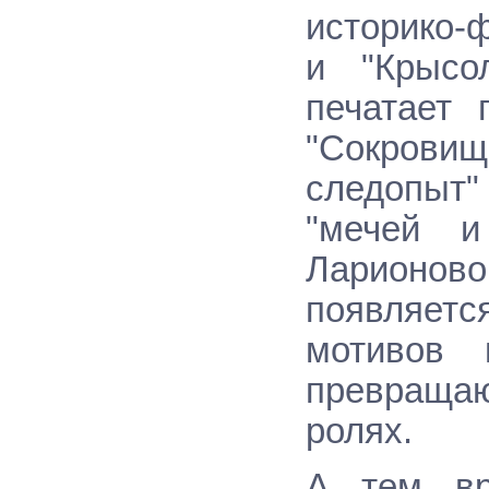
историко-
и "Крысо
печатает 
"Сокровищ
следопыт
"мечей и
Ларионов
появляетс
мотивов 
превраща
ролях.
А тем вр