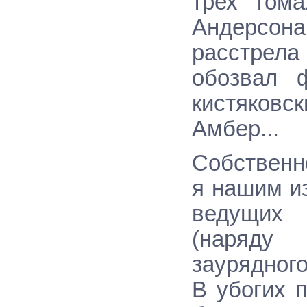
трех тома
Андерсона
расстрела
обозвал ф
кистяковс
Амбер...
Собственно
я нашим из
ведущих 
(наряду
заурядного
В убогих 