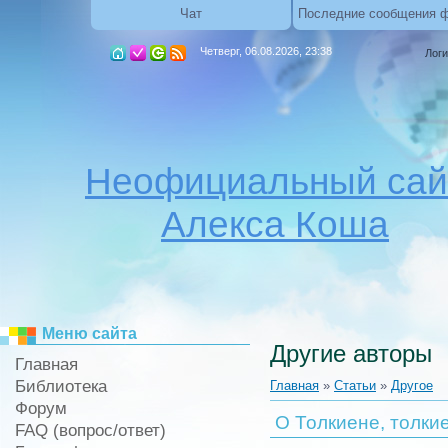
Чат
Последние сообщения 
Четверг, 06.08.2026, 23:38
Логи
Неофициальный сай
Алекса Коша
Меню сайта
Другие авторы
Главная
Библиотека
Главная
»
Статьи
»
Другое
Форум
О Толкиене, толки
FAQ (вопрос/ответ)