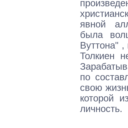
произвед
христианс
явной ал
была вол
Вуттона" 
Толкиен н
Зарабатыв
по состав
свою жизнь
которой и
личность.