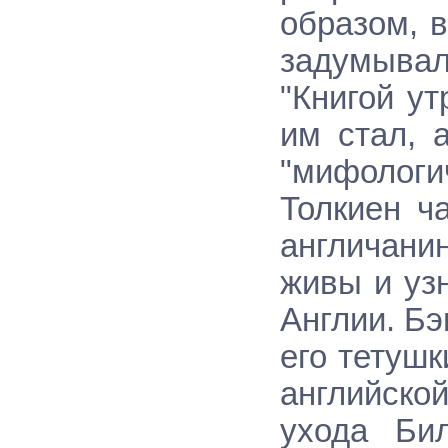
образом, 
задумыва
"Книгой у
им стал, 
"мифологи
Толкиен ч
англичани
живы и уз
Англии. Бэ
его тетушк
английск
ухода Би