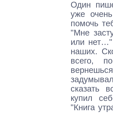
Один пише
уже очень
помочь те
"Мне заст
или нет…"
наших. Ск
всего, п
вернешься
задумывал
сказать в
купил се
"Книга ут