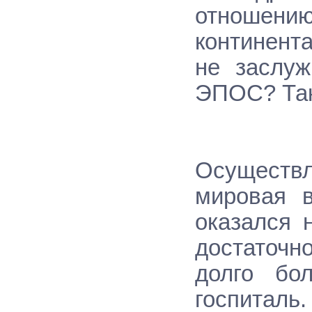
отноше
континент
не заслу
ЭПОС? Так,
Осуществл
мировая в
оказался 
достаточно
долго бо
госпиталь.