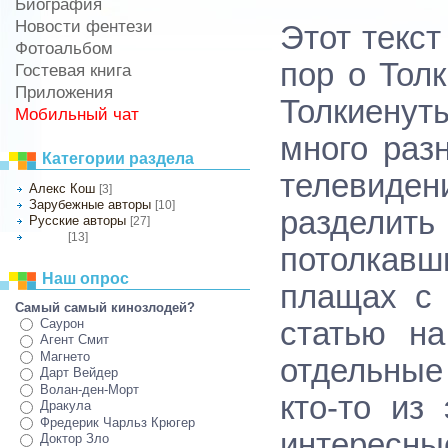
Биография
Новости фентези
Этот текст
Фотоальбом
пор о Толк
Гостевая книга
Приложения
Толкиенут
Мобильный чат
много раз
Категории раздела
телевиден
Алекс Кош
[3]
Зарубежные авторы
[10]
раздели
Русские авторы
[27]
[13]
Другое
потолкавш
Наш опрос
плащах с 
Самый самый кинозлодей?
Саурон
статью н
Агент Смит
Магнето
отдельные
Дарт Вейдер
Волан-ден-Морт
кто-то из
Дракула
Фредерик Чарльз Крюгер
интересны
Доктор Зло