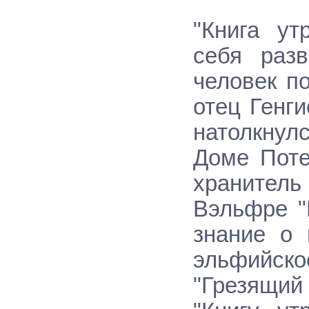
"Книга ут
себя раз
человек п
отец Генг
натолкнул
Доме Поте
хранител
Вэльфре "
знание о 
эльфийско
"Грезящий 