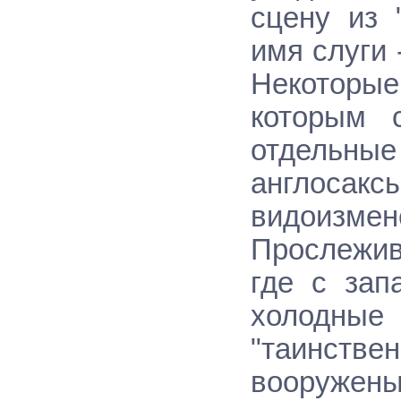
сцену из 
имя слуги
Некоторые 
которым 
отдельные
англоса
видоизмен
Прослежив
где с зап
холодны
"таинствен
вооружены