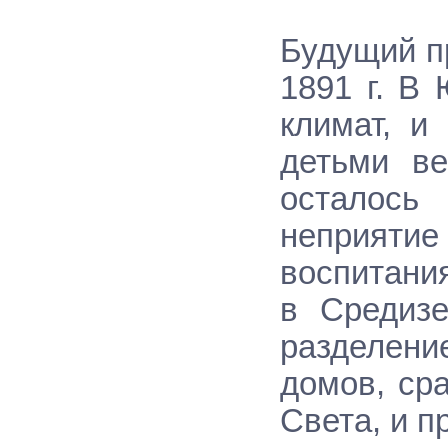
Будущий п
1891 г. В
климат, и
детьми ве
осталос
неприяти
воспитания
в Средизе
разделен
домов, ср
Света, и п