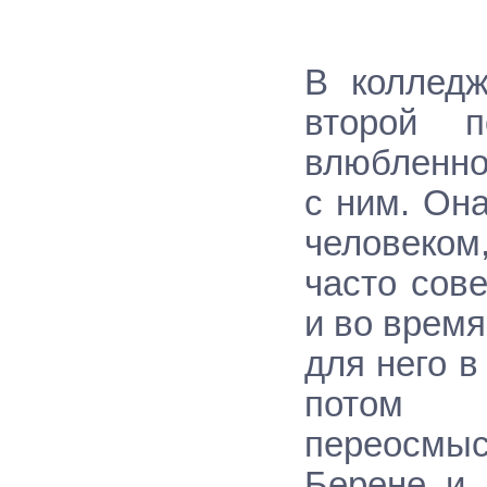
В колледж
второй 
влюбленно
с ним. Он
человеко
часто сов
и во время
для него в
потом 
переосмы
Берене и 