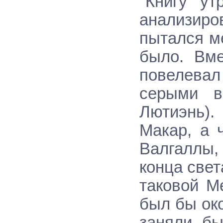
"Книгу ут
анализиров
пытался м
было. Вме
повелевал
серыми в
Лютиэнь)
Макар, а 
Валгаллы
конца свет
таковой М
был бы ок
заняли бы