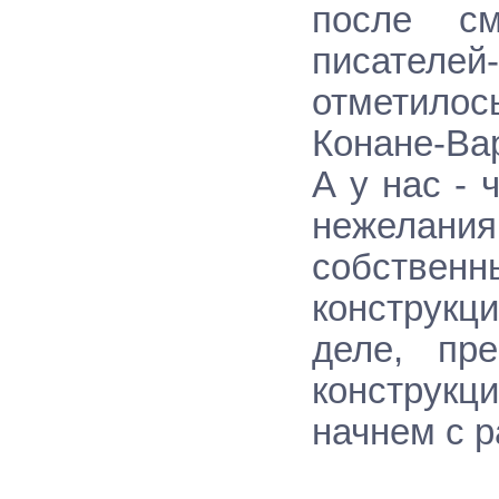
после см
писателей-
отметилос
Конане-Ва
А у нас - 
нежелан
собствен
конструкц
деле, пр
конструкц
начнем с р