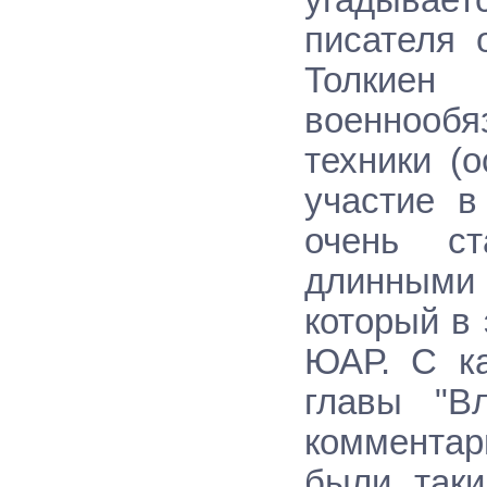
угадывае
писателя 
Толкие
военнооб
техники (
участие в
очень ст
длинными
который в
ЮАР. С к
главы "В
комментар
были таки