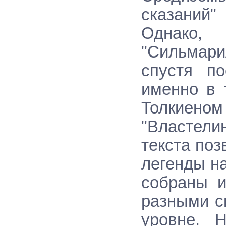
сказаний"
Однако,
"Сильмар
спустя п
именно в 
Толкиеном
"Властели
текста поз
легенды н
собраны и
разными с
уровне. 