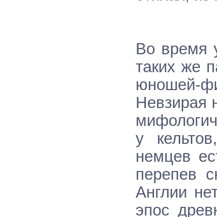
Во время 
таких же 
юношей-фи
Невзирая н
мифологич
у кельто
немцев ес
перепев с
Англии не
эпос древ