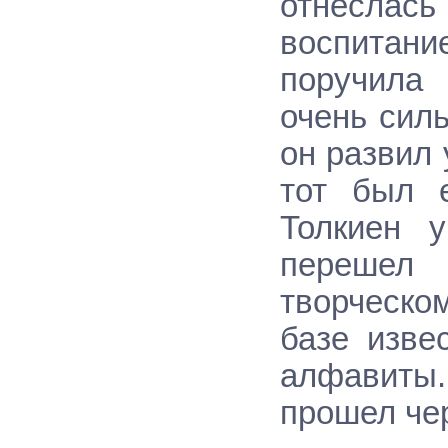
отнеслась
воспитан
поручила 
очень сил
он развил 
тот был е
Толкиен 
перешел
творческо
базе изве
алфавиты.
прошел чер