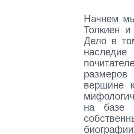
Начнем мы
Толкиен и
Дело в том
наследие
почитател
размеров 
вершине к
мифологич
на базе 
собствен
биографи