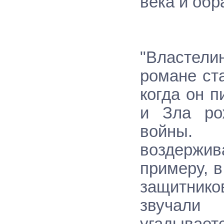
века и об
"Властели
романе ст
когда он 
и Зла ро
войны. 
воздержив
примеру, 
защитнико
звучали 