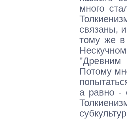
много ста
Толкиениз
связаны, 
тому же в
Нескучном
"Древним
Потому мне
попытаться
а равно -
Толкиен
субкультур