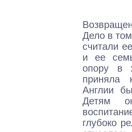
Возвращен
Дело в то
считали е
и ее семь
опору в 
приняла к
Англии бы
Детям о
воспитан
глубоко р