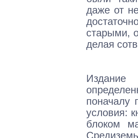
даже от н
достаточн
старыми, 
делая сот
Издание 
определен
поначалу 
условия: 
блоком м
Средиземь