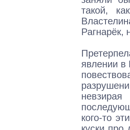
такой, к
Властели
Рагнарёк, 
Претерпел
явлении в
повествов
разрушении
невзирая
последующ
кого-то э
куски про