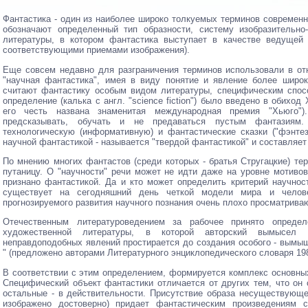
Фантастика - один из наиболее широко толкуемых терминов современ
обозначают определенный тип образности, систему изобразительно
литературы, в котором фантастика выступает в качестве ведущей т
соответствующими приемами изображения).
Еще совсем недавно для разграничения терминов использовали в от
"научная фантастика", имея в виду понятие и явление более широк
считают фантастику особым видом литературы, специфическим спос
определение (калька с англ. "science fiction") было введено в обиход 
его честь названа знаменитая международная премия "Хьюго"
предсказывать, обучать и не предаваться пустым фантазия
технологическую (информативную) и фантастические сказки ("фэнтез
научной фантастикой - называется "твердой фантастикой" и составляет
По мнению многих фантастов (среди которых - братья Стругацкие) те
путаницу. О "научности" речи может не идти даже на уровне мотивов
признано фантастикой. Да и кто может определить критерий научнос
существует на сегодняшний день четкой модели мира и челов
прогнозируемого развития научного познания очень плохо просматрива
Отечественным литературоведением за рабочее принято определ
художественной литературы, в которой авторский вымысел о
неправдоподобных явлений простирается до создания особого - вымыш
" (предложено авторами Литературного энциклопедического словаря 1987
В соответствии с этим определением, формируется комплекс основны
Специфический объект фантастики отличается от других тем, что он 
остальные - в действительности. Присутствие образа несуществующе
изображено достоверно) придает фантастическим произведениям с