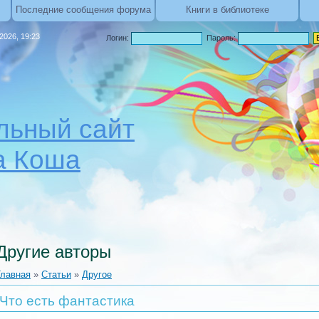
Последние сообщения форума
Книги в библиотеке
.2026, 19:23
Логин:
Пароль:
ьный сайт
а Коша
Другие авторы
Главная
»
Статьи
»
Другое
Что есть фантастика