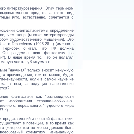
ного литературоведения. Этим термином
-выразительных средств, а также вид
емы (что, естественно, сочетается с
ношении фантастики-темы определение
ое, чем жанр (многие литературоведы
обом художественного мышления). Это
Хьюго Гернсбеком (1926-28 г.) (именно в
). Гернсбек считал, что НФ должна
м. Он разделял всю фантастику на
и"). В наше время то, что он полагал
 малую часть публикуемого.
рмин "научная" только вносит ненужную
, а произведение, тем не менее, будет
ти-ненаучности, если в самой науке не
ека в нем, а ведущие направления
ются?
ение фантастики как "разновидности
т изображения странно-необычных,
ленного, нереального, "чудесного мира
 г.)
х представлений и понятий фантастики.
существует в потенции, в то время как
го (которое тем не менее должно быть
воеобразный схематизм, изначальную