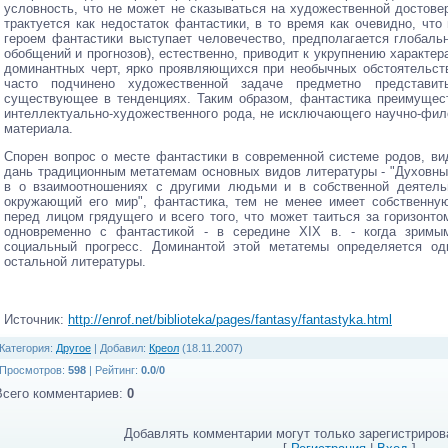
условность, что не может не сказываться на художественной достовер
трактуется как недостаток фантастики, в то время как очевидно, чт
героем фантастики выступает человечество, предполагается глобаль
обобщений и прогнозов), естественно, приводит к укрупнению характера
доминантных черт, ярко проявляющихся при необычных обстоятельст
часто подчинено художественной задаче предметно представи
существующее в тенденциях. Таким образом, фантастика преимущест
интеллектуально-художественного рода, не исключающего научно-фи
материала.
Спорен вопрос о месте фантастики в современной системе родов, ви
дань традиционным метатемам основных видов литературы - "Духовны
в о взаимоотношениях с другими людьми и в собственной деятельн
окружающий его мир", фантастика, тем не менее имеет собственную
перед лицом грядущего и всего того, что может таиться за горизонто
одновременно с фантастикой - в середине ХIХ в. - когда зримым
социальный прогресс. Доминантой этой метатемы определяется од
остальной литературы.
Источник
:
http://enrof.net/biblioteka/pages/fantasy/fantastyka.html
Категория
:
Другое
|
Добавил
:
Креол
(18.11.2007)
Просмотров
:
598
|
Рейтинг
:
0.0
/
0
Всего комментариев
:
0
Добавлять комментарии могут только зарегистриров