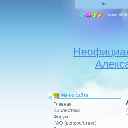
Чат
Четверг, 06.08
Неофициал
Алекс
Меню сайта
Главная
Библиотека
Форум
FAQ (вопрос/ответ)