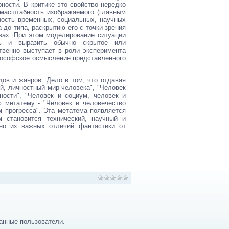
ности. В критике это свойство нередко
о масштабность изображаемого (главным
ность временных, социальных, научных
 до типа, раскрытию его с точки зрения
вах. При этом моделирование ситуации
ть и выразить обычно скрытое или
венно выступает в роли эксперимента
лософское осмысление представленного
дов и жанров. Дело в том, что отдавая
й, личностный мир человека", "Человек
ости", "Человек и социум, человек и
 метатему - "Человек и человечество
м прогресса". Эта метатема появляется
 становится технический, научный и
но из важных отличий фантастики от
анные пользователи.