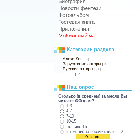
Биография
Новости фентези
Фотоальбом
Гостевая книга
Приложения
Мобильный чат
Категории раздела
Алекс Кош
[3]
Зарубежные авторы
[10]
Русские авторы
[27]
[13]
Другое
Наш опрос
Сколько (в среднем) за месяц Вы
читаете ФФ книг?
1-3
4-7
7-10
10-15
Больше 15
в том числе перечитываю... 0