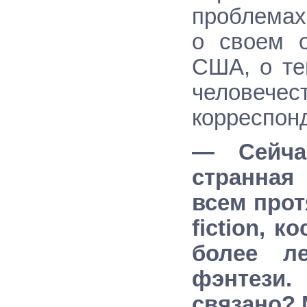
проблемах
о своем о
США, о те
человече
корреспон
— Сейча
странная
всем прот
fiction, 
более л
фэнтези
связано? 