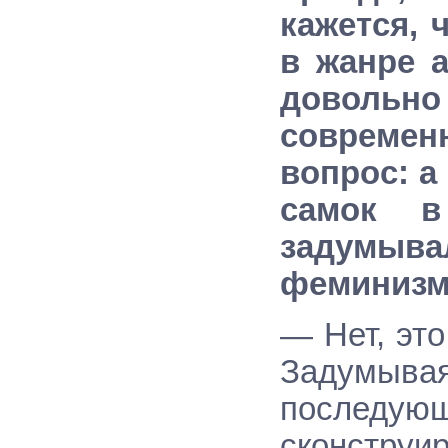
кажется, 
в жанре 
довольно
совреме
вопрос: а
самок в
задумыва
фе­миниз
— Нет, это
Задумы
последу
сконструи