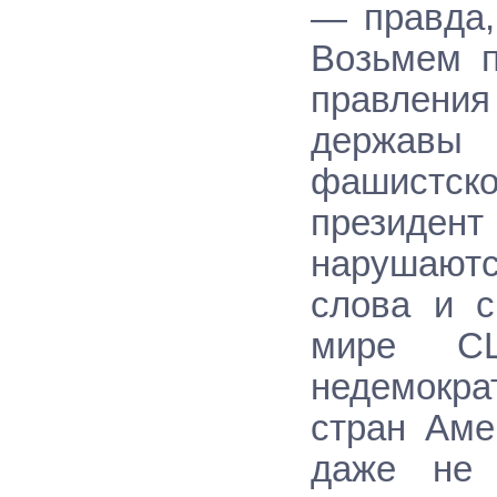
— правда,
Возьмем п
правлени
державы
фашистс
президент
нарушают
слова и с
мире СШ
недемокра
стран Аме
даже не 