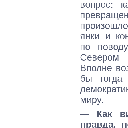
вопрос: 
превращ
произошло
янки и ко
по повод
Севером 
Вполне во
бы тогда 
демократ
миру.
— Как ви
правда, 