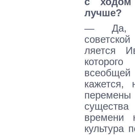
с ходом
лучше?
— Да, к
советско
ляется И
которог
всеобщей
кажется,
перемен
существа
времени 
культура 