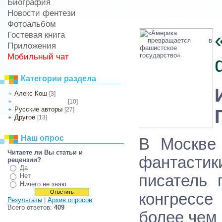
Биография
Новости фентези
Фотоальбом
Гостевая книга
Приложения
Мобильный чат
Категории раздела
Алекс Кош
[3]
[10]
Зарубежные авторы
Русские авторы
[27]
Другое
[13]
Наш опрос
В Москве
Читаете ли Вы статьи и
фантасти
рецензии?
Да
писатель 
Нет
Ничего не знаю
конгрессе
Результаты
|
Архив опросов
Всего ответов:
409
более чем 