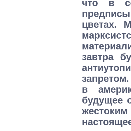
что в с
предпис
цветах. 
маркси
материал
завтра б
антиутоп
запретом.
в амери
будущее 
жестоки
настоящее