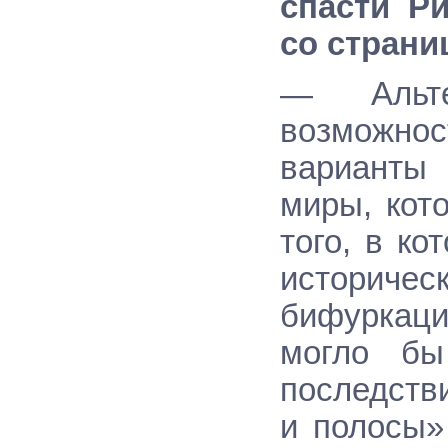
спасти Р
со страни
— Альте
возможно
варианты 
миры, кот
того, в к
историчес
бифуркаци
могло бы
последств
и полосы»