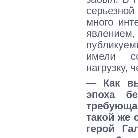
серьезной
много инт
явление
публикуем
имели с
нагрузку, 
— Как вы
эпоха б
требующа
такой же 
герой Га