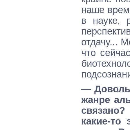
наше врем
в науке, 
перспект
отдачу... 
что сейча
биотехнол
подсознан
— Довольн
жанре аль
связано?
какие-то