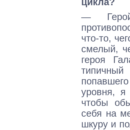
цикла?
— Геро
противопо
что-то, че
смелый, ч
героя Гал
типичный
попавшег
уровня, я
чтобы обы
себя на м
шкуру и по