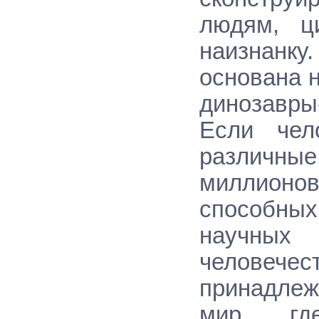
людям, ц
наизнанку
основана н
динозавры-
Если чел
различные
миллионо
способных
научных
человече
принадле
мир, гд