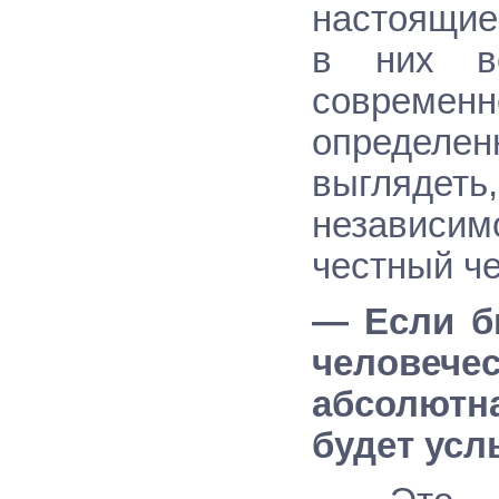
настоящие 
в них во
совреме
определ
выглядеть
независим
честный че
— Если б
человеч
абсолютна
будет усл