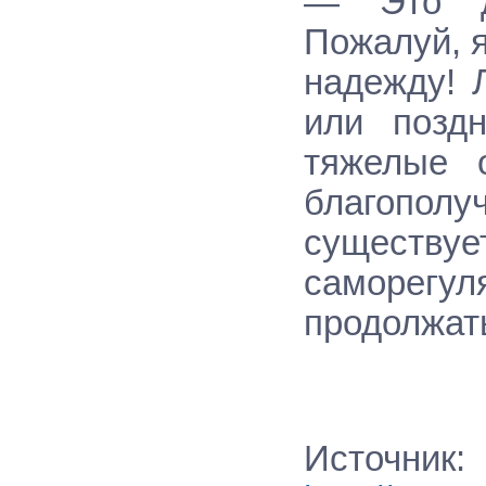
— Это де
Пожалуй, 
надежду! 
или позд
тяжелые 
благополу
существ
саморегул
продолжать
Источник
: