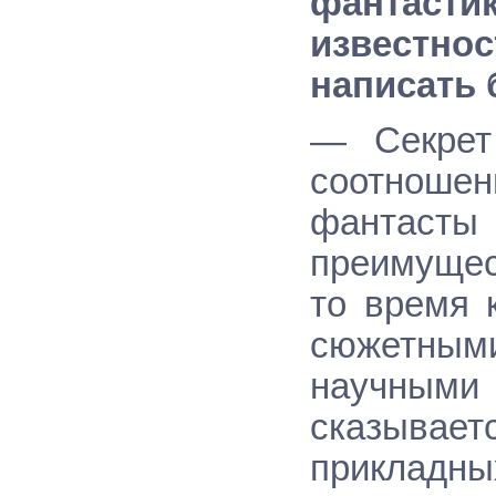
фантасти
известн
написать 
— Секрет
соотношен
фантас
преимущес
то время 
сюжетным
научным
сказывае
прикладн