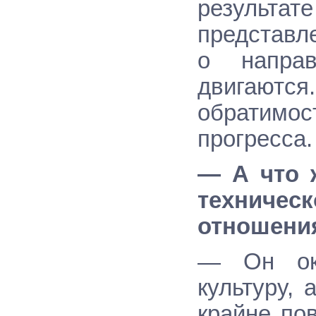
результ
представле
о напра
двигаютс
обратимо
прогресса.
— А что 
техниче
отношени
— Он ок
культуру,
крайне по