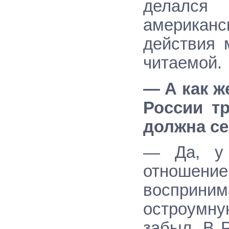
делался
американск
действия 
читаемой.
— А как ж
России тр
должна се
— Да, у 
отноше
восприним
остроумну
забыл. В 