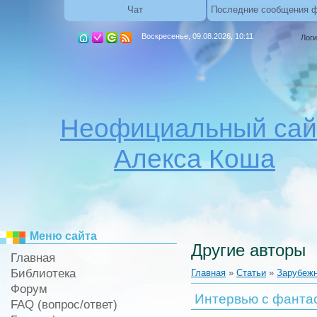
Чат
Последние сообщения 
Воскресенье, 09.08.2026, 10:11
Логи
Неофициальный сай
Алекса Коша
Меню сайта
Другие авторы
Главная
Библиотека
Главная
»
Статьи
»
Зарубеж
Форум
Интервью с фанта
FAQ (вопрос/ответ)