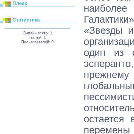
Плеер
наиболее
Галактик
Статистика
«Звезды и
Онлайн всего:
1
Гостей:
1
организац
Пользователей:
0
один из с
эсперанто,
прежнему 
глобальны
пессимис
относите
остается 
перемены