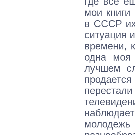
где все е
мои книги
в СССР их
ситуация и
времени, 
одна моя
лучшем сл
продается
переста
телевидени
наблюдае
молодеж