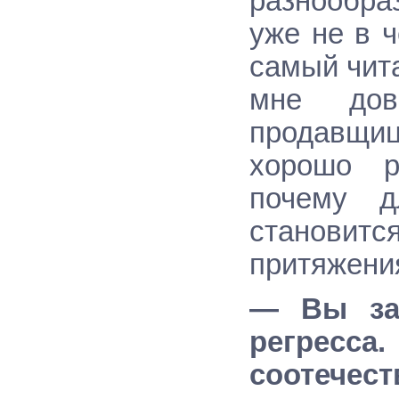
разнообра
уже не в 
самый чита
мне дово
продавщиц
хорошо р
почему д
становит
притяжени
— Вы зат
регрес
соотечест