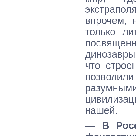
экстрапо
впрочем, 
только ли
посвящен
динозавры
что строе
позволи
разумны
цивилиза
нашей.
— В Росс