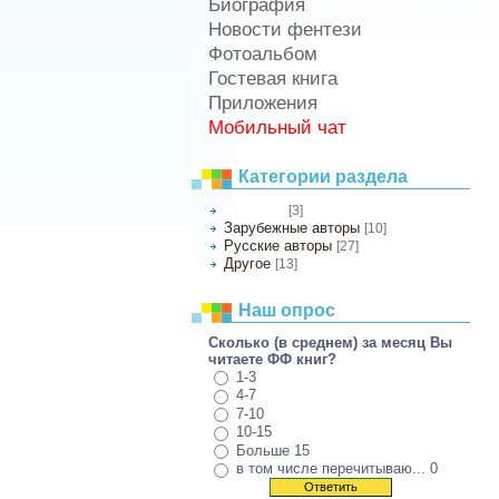
Биография
Новости фентези
Фотоальбом
Гостевая книга
Приложения
Мобильный чат
Категории раздела
[3]
Алекс Кош
Зарубежные авторы
[10]
Русские авторы
[27]
Другое
[13]
Наш опрос
Сколько (в среднем) за месяц Вы
читаете ФФ книг?
1-3
4-7
7-10
10-15
Больше 15
в том числе перечитываю... 0