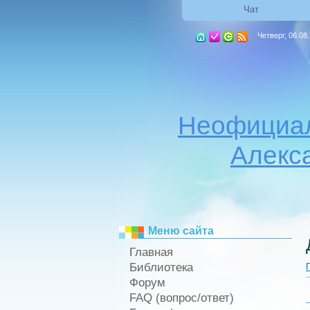
Чат
Четверг, 06.08
Неофициал
Алекс
Меню сайта
Главная
Библиотека
Форум
FAQ (вопрос/ответ)