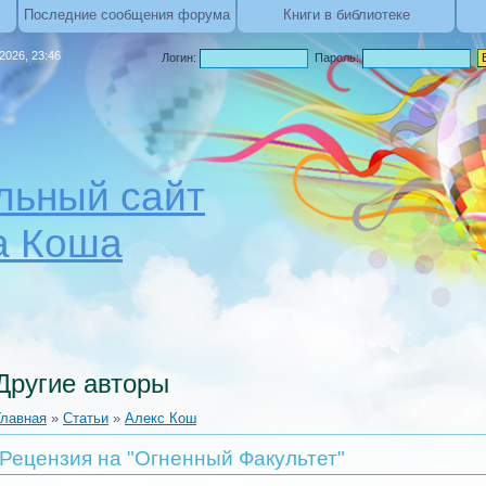
Последние сообщения форума
Книги в библиотеке
.2026, 23:46
Логин:
Пароль:
ьный сайт
а Коша
Другие авторы
Главная
»
Статьи
»
Алекс Кош
Рецензия на "Огненный Факультет"