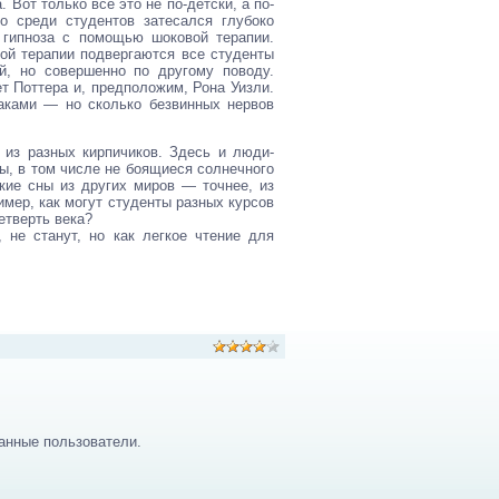
 Вот только все это не по-детски, а по-
то среди студентов затесался глубоко
 гипноза с помощью шоковой терапии.
вой терапии подвергаются все студенты
й, но совершенно по другому поводу.
т Поттера и, предположим, Рона Уизли.
аками — но сколько безвинных нервов
 из разных кирпичиков. Здесь и люди-
ы, в том числе не боящиеся солнечного
ские сны из других миров — точнее, из
имер, как могут студенты разных курсов
етверть века?
 не станут, но как легкое чтение для
анные пользователи.