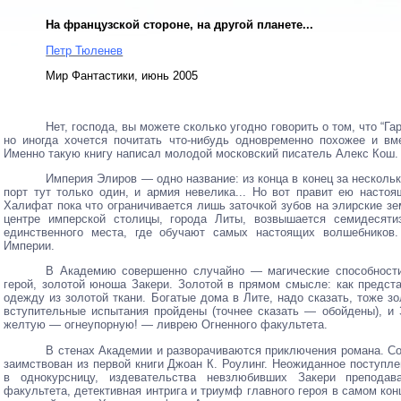
На французской стороне, на другой планете...
Петр Тюленев
Мир Фантастики, июнь 2005
Нет, господа, вы можете сколько угодно говорить о том, что “Га
но иногда хочется почитать что-нибудь одновременно похожее и вме
Именно такую книгу написал молодой московский писатель Алекс Кош. 
Империя Элиров — одно название: из конца в конец за несколь
порт тут только один, и армия невелика... Но вот правит ею насто
Халифат пока что ограничивается лишь заточкой зубов на элирские зе
центре имперской столицы, города Литы, возвышается семидеся
единственного места, где обучают самых настоящих волшебников.
Империи.
В Академию совершенно случайно — магические способност
герой, золотой юноша Закери. Золотой в прямом смысле: как предст
одежду из золотой ткани. Богатые дома в Лите, надо сказать, тоже з
вступительные испытания пройдены (точнее сказать — обойдены), и
желтую — огнеупорную! — ливрею Огненного факультета.
В стенах Академии и разворачиваются приключения романа. Со
заимствован из первой книги Джоан К. Роулинг. Неожиданное поступл
в однокурсницу, издевательства невзлюбивших Закери преподав
факультета, детективная интрига и триумф главного героя в самом кон