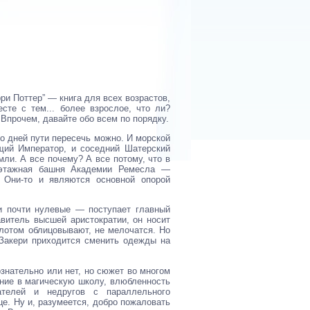
рри Поттер” — книга для всех возрастов,
сте с тем... более взрослое, что ли?
Впрочем, давайте обо всем по порядку.
ко дней пути пересечь можно. И морской
ящий Император, и соседний Шатерский
мли. А все почему? А все потому, что в
тиэтажная башня Академии Ремесла —
 Они-то и являются основной опорой
и почти нулевые — поступает главный
авитель высшей аристократии, он носит
олотом облицовывают, не мелочатся. Но
 Закери приходится сменить одежды на
знательно или нет, но сюжет во многом
ение в магическую школу, влюбленность
ателей и недругов с параллельного
це. Ну и, разумеется, добро пожаловать