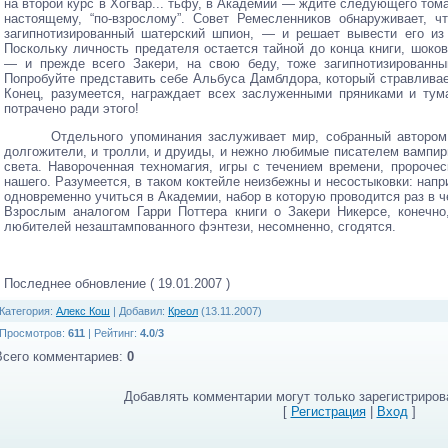
на второй курс в Хогвар... тьфу, в Академии — ждите следующего тома.
настоящему, “по-взрослому”. Совет Ремесленников обнаруживает, ч
загипнотизированный шатерский шпион, — и решает вывести его из
Поскольку личность предателя остается тайной до конца книги, шоко
— и прежде всего Закери, на свою беду, тоже загипнотизированны
Попробуйте представить себе Альбуса Дамблдора, который стравливае
Конец, разумеется, награждает всех заслуженными пряниками и тум
потрачено ради этого!
Отдельного упоминания заслуживает мир, собранный автором
долгожители, и тролли, и друиды, и нежно любимые писателем вампир
света. Навороченная техномагия, игры с течением времени, пророче
нашего. Разумеется, в таком коктейле неизбежны и несостыковки: напр
одновременно учиться в Академии, набор в которую проводится раз в ч
Взрослым аналогом Гарри Поттера книги о Закери Никерсе, конечно,
любителей незаштампованного фэнтези, несомненно, сгодятся.
Последнее обновление ( 19.01.2007 )
Категория
:
Алекс Кош
|
Добавил
:
Креол
(13.11.2007)
Просмотров
:
611
|
Рейтинг
:
4.0
/
3
Всего комментариев
:
0
Добавлять комментарии могут только зарегистриров
[
Регистрация
|
Вход
]