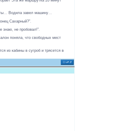
горает Эта же маршрутка 20 минут
аняты… Водила завел машину…
конец Сахарный?”.
 знаю, не пробовал!”.
алон поняла, что свободных мест
ся из кабины в сугроб и трясется в