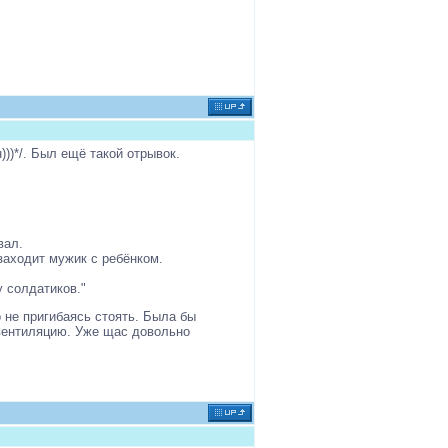
)))*/. Был ещё такой отрывок.
вал.
заходит мужик с ребёнком.
у солдатиков."
 не пригибаясь стоять. Была бы
 вентиляцию. Уже щас довольно