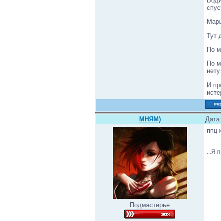
Води
спус
Марш
Тут 
По м
По м
нет
И пр
исте
МНЯМ)
Дата:
ппц 
...Я 
Подмастерье