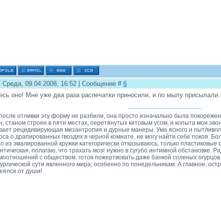
: Среда, 09.04.2008, 16:52 | Сообщение #
6
есь оно! Мне уже два раза распечатки приносили, и по мылу присылали..
 после отливки эту форму не разбили, она просто изначально была покорежена
н, станом строен в пяти местах, перетянутых китовым усом, и копыта мои звонк
вает рецидивирующая мизантропия и дурные манеры. Ума ясного и пытливого
оса о драпированных гвоздях в черной комнате, не могу найти себе покоя. Б
о из эмалированной кружки категорически отказываюсь, только пластиковые с
нтическая, полагаю, что трахать мозг нужно в сугубо интимной обстановке. 
моотношений с обществом, готов пожертвовать даже банкой соленых огурцов
ургической сути явленного мира, особенно по понедельникам. А главное, ост
еялся от души!