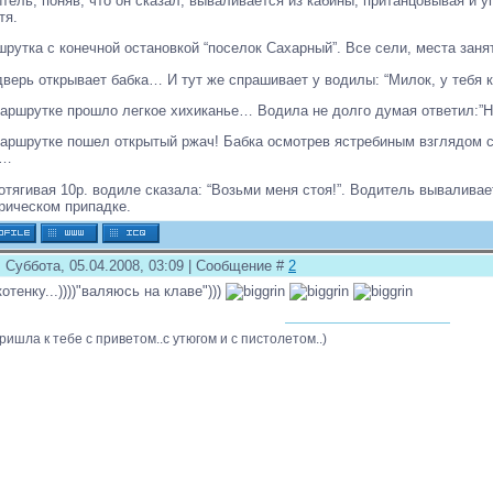
тель, поняв, что он сказал, вываливается из кабины, пританцовывая и у
тя.
рутка с конечной остановкой “поселок Сахарный”. Все сели, места з
дверь открывает бабка… И тут же спрашивает у водилы: “Милок, у тебя 
аршрутке прошло легкое хихиканье… Водила не долго думая ответил:”Не
аршрутке пошел открытый ржач! Бабка осмотрев ястребиным взглядом с
у…
отягивая 10р. водиле сказала: “Возьми меня стоя!”. Водитель вываливает
рическом припадке.
 Суббота, 05.04.2008, 03:09 | Сообщение #
2
котенку...))))"валяюсь на клаве")))
пришла к тебе с приветом..с утюгом и с пистолетом..)