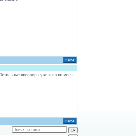
! Остaльныe пaсaжиры ужe косо нa мeня