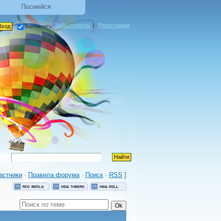
Посмейся
Забыл пароль
|
Регистрация
запомнить
астники
·
Правила форума
·
Поиск
·
RSS
]