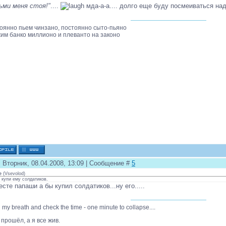
ьми меня стоя!"
....
мда-а-а.... долго еще буду посмеиваться над
оянно пьем чинзано, постоянно сыто-пьяно
им банко миллионо и плеванто на законо
 Вторник, 08.04.2008, 13:09 | Сообщение #
5
e
(
Vsevolod
)
 купи ему солдатиков.
есте папаши а бы купил солдатиков...ну его.....
d my breath and check the time - one minute to collapse....
 прошёл, а я все жив.