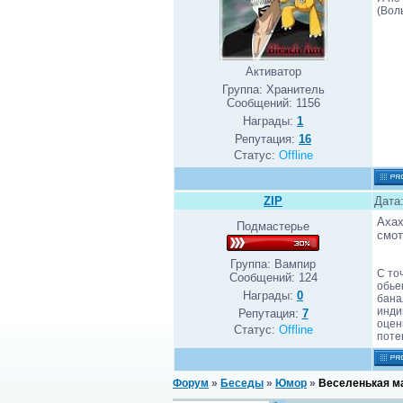
(Вол
Активатор
Группа: Хранитель
Сообщений:
1156
Награды:
1
Репутация:
16
Статус:
Offline
ZIP
Дата:
Ахaх
Подмастерье
смот
Группа: Вампир
С то
Сообщений:
124
обье
Награды:
0
бана
инди
Репутация:
7
оцен
Статус:
Offline
поте
Форум
»
Беседы
»
Юмор
»
Веселенькая м