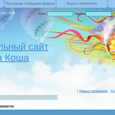
Последние сообщения форума
Книги в библиотеке
.2026, 07:46
Логин:
Пароль:
ьный сайт
а Коша
[
Новые сообщения
·
Уч
аршрутка