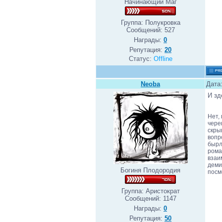
Начинающий Маг
Группа: Полукровка
Сообщений:
527
Награды:
0
Репутация:
20
Статус:
Offline
Neoba
Дата
И зд
Нет,
чере
скры
вопр
бырл
рома
взаи
деми
Богиня Плодородия
посм
Группа: Аристократ
Сообщений:
1147
Награды:
0
Репутация:
50