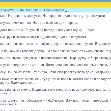
 Суббота, 05.04.2008, 00:19 | Сообщение #
1
ьная История в маршрутке. На передних сидениях едут две бабушки.
рутка почти полная. На остановке заходит парень.
дает водителю 10 рублей за проезд и получает сдачу - 1 рубль.
ь из рук выскальзывает и падает под сиденья бабушкам.
нь наклоняется, пытается найти сдачу и, неожиданно, пукает. В маршрут
на из бабушек говорит другой: “И стоило из-за рубля так жопу рвать!” М
нь становится пунцовым и просит остановить маршрутку. > Через минут
рутка продолжает смеяться. Дама начинает себя нервно осматривать. 
бабушки, покатываясь от смеха, начинают рассказывать даме историю с
 тоже начинает смеяться и тут у нее из носа вылетает сопля и попадае
шрутку. Едем дальше…
покатываясь от смеха. Водитель тоже вместе со всеми хохочет, достает 
головой.
ская дым в люк, обращается к бабушкам: “Вам под люком (падлюкам) не
тупа смеха.