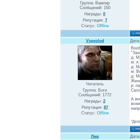
Группа: Вампир
Сообщений:
150
Награды:
0
Репутация:
7
Статус:
Offline
Vsevolod
Дата:
Вооб
"Зах
д: М
м: я
д: М
м: В
д: М
Женщ
Читатель
р: п
Группа: Боги
Сало
Сообщений:
1772
А во
Награды:
2
возм
Репутация:
87
напр
Статус:
Offline
"Дел
Лив
Дата: