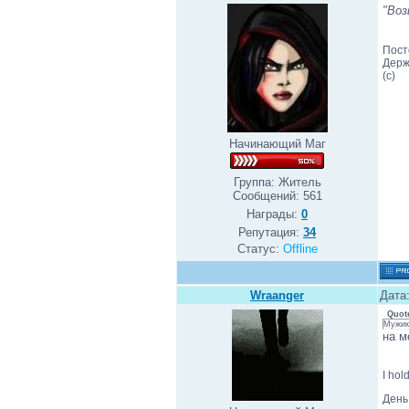
"Воз
Пост
Держ
(с)
Начинающий Маг
Группа: Житель
Сообщений:
561
Награды:
0
Репутация:
34
Статус:
Offline
Wraanger
Дата:
Quot
Мужик
на м
I hol
День