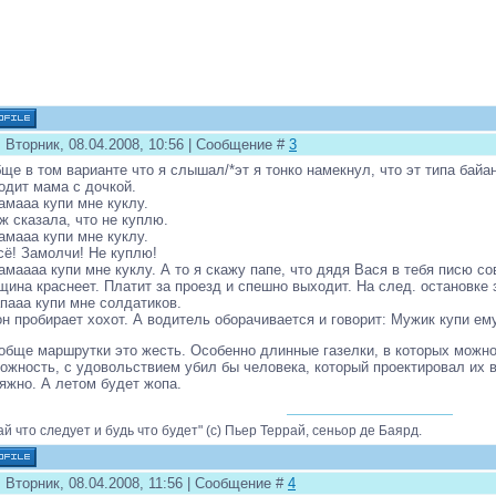
 Вторник, 08.04.2008, 10:56 | Сообщение #
3
ще в том варианте что я слышал/*эт я тонко намекнул, что эт типа байан
одит мама с дочкой.
амааа купи мне куклу.
 ж сказала, что не куплю.
амааа купи мне куклу.
сё! Замолчи! Не куплю!
амаааа купи мне куклу. А то я скажу папе, что дядя Вася в тебя писю со
ина краснеет. Платит за проезд и спешно выходит. На след. остановке 
апааа купи мне солдатиков.
н пробирает хохот. А водитель оборачивается и говорит: Мужик купи ем
обще маршрутки это жесть. Особенно длинные газелки, в которых можно
ожность, с удовольствием убил бы человека, который проектировал их
яжно. А летом будет жопа.
ай что следует и будь что будет" (с) Пьер Террай, сеньор де Баярд.
 Вторник, 08.04.2008, 11:56 | Сообщение #
4