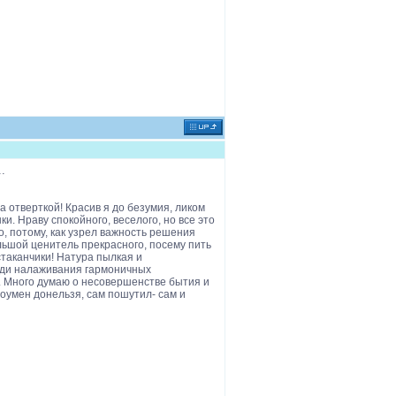
.
 отверткой! Красив я до безумия, ликом
и. Нраву спокойного, веселого, но все это
, потому, как узрел важность решения
ольшой ценитель прекрасного, посему пить
таканчики! Натура пылкая и
Ради налаживания гармоничных
. Много думаю о несовершенстве бытия и
роумен донельзя, сам пошутил- сам и