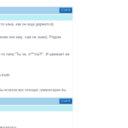
сто хана, как он еще держится)
ачем оно ему, сам не знаю). Рядом
то типа:"Ты че, о***ла?!". И шмякает ее
A.Keith
 бы исчезли все технари, гуманитарии бы
 высказать.