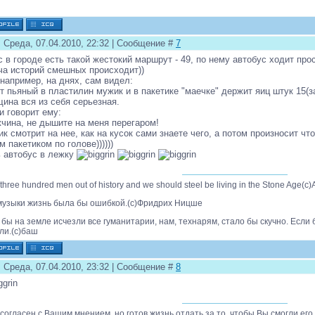
: Среда, 07.04.2010, 22:32 | Сообщение #
7
с в городе есть такой жестокий маршрут - 49, по нему автобус ходит про
ча историй смешных происходит))
 например, на днях, сам видел:
т пьяный в пластилин мужик и в пакетике "маечке" держит яиц штук 15(з
ина вся из себя серьезная.
и говорит ему:
чина, не дышите на меня перегаром!
к смотрит на нее, как на кусок сами знаете чего, а потом произносит что-
м пакетиком по голове))))))
 автобус в лежку
three hundred men out of history and we should steel be living in the Stone Age(с)
музыки жизнь была бы ошибкой.(с)Фридрих Ницше
 бы на земле исчезли все гуманитарии, нам, технарям, стало бы скучно. Если
ли.(с)баш
: Среда, 07.04.2010, 23:32 | Сообщение #
8
 согласен с Вашим мнением, но готов жизнь отдать за то, чтобы Вы смогли его