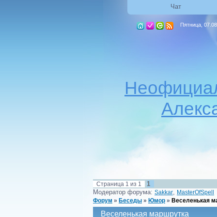
Чат
Пятница, 07.08
Неофициал
Алекс
1
Страница
1
из
1
Модератор форума:
,
Sakkar
MasterOfSpell
Форум
»
Беседы
»
Юмор
»
Веселенькая м
Веселенькая маршрутка