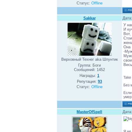
Статус:
Offline
Sakkar
Дата
У на
И ку
Вот,
Стои
женщ
Она 
-Муж
Мужи
Верховный Технег aka Шпунтик
свои
Весь
Группа: Боги
Сообщений:
1452
Награды:
1
Take 
Репутация:
93
Без 
Статус:
Offline
Если
умер
MasterOfSpell
Дата
Я не