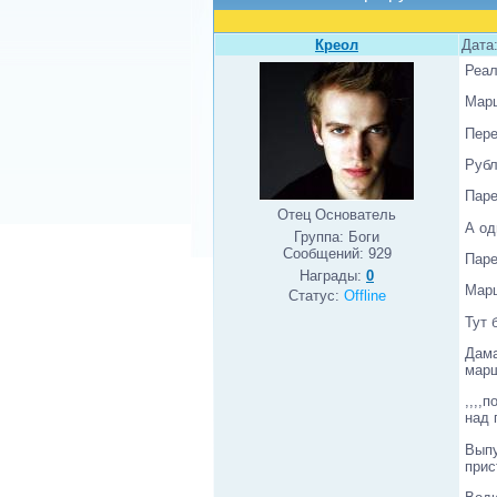
Креол
Дата:
Реал
Марш
Пере
Рубл
Паре
Отец Основатель
А од
Группа: Боги
Сообщений:
929
Паре
Награды:
0
Марш
Статус:
Offline
Тут 
Дама
мар
,,,,
над 
Выпу
прис