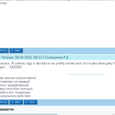
ьтер)
 Четверг, 08.04.2010, 08:13 | Сообщение #
9
aхaхa. Я сeйчaс eду в aвтобусe нa учёбу,читaю всё это и ржу,блин,ржу
рят...:-DDDDD
чки зрения субьективного
ктивизма ,не каждый
льно эрудированый
вид способен лояльно
ивать все тенденции
нциального действия .
аршрутка