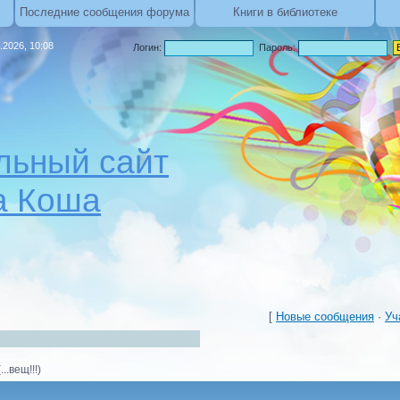
Последние сообщения форума
Книги в библиотеке
.2026, 10:08
Логин:
Пароль:
ьный сайт
а Коша
[
Новые сообщения
·
Уч
(...вещ!!!)