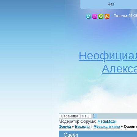
Чат
Пятница, 07.08
Неофициал
Алекс
1
Страница
1
из
1
Модератор форума:
MegaMozg
Форум
»
Беседы
»
Музыка и кино
»
Queen
Queen