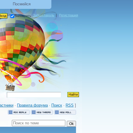
Посмейся
Забыл пароль
|
Регистрация
запомнить
астники
·
Правила форума
·
Поиск
·
RSS
]