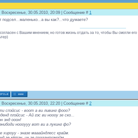
: Воскресенье, 30.05.2010, 20:09 | Сообщение #
1
т подсел...маленько...а вы как?...что думаете?
 согласен с Вашим мнением, но готов жизнь отдать за то, чтобы Вы смогли его
ьтер)
: Воскресенье, 30.05.2010, 22:20 | Сообщение #
2
и спэйсис - воот а ви ливинг фооо?
денд плэйсис - Ай гэс ви ноооу зе ско...
н энд ооон!
энибоди ноооууу вот ви а лукинг фо?
е хироуу - эназе мааайндлесс крайм.
нд зе кётэн, ин зе паааантомайм.