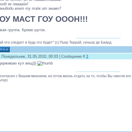
олд зе лаааайн!
энибоди вонт ту тэйк ит энимо?
ОУ МАСТ ГОУ ОООН!!!
кая группа. Кроме шуток.
ай что следует и будь что будет" (с) Пьер Террай, сеньор де Баярд.
: Понедельник, 31.05.2010, 00:03 | Сообщение #
3
ерживаю кул вещ)))
 согласен с Вашим мнением, но готов жизнь отдать за то, чтобы Вы смогли его
ьтер)