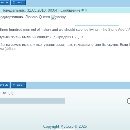
: Понедельник, 31.05.2010, 00:04 | Сообщение #
4
 поддерживаю. Люблю Queen
three hundred men out of history and we should steel be living in the Stone Age(с)
музыки жизнь была бы ошибкой.(с)Фридрих Ницше
 бы на земле исчезли все гуманитарии, нам, технарям, стало бы скучно. Если
ли.(с)баш
(...вещ!!!)
Copyright MyCorp © 2026