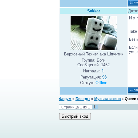
Sakkar
Дата
И я
Take 
Без 
Если
умер
Верховный Технег aka Шпунтик
Группа: Боги
Сообщений:
1452
Награды:
1
Репутация:
93
Статус:
Offline
Форум
»
Беседы
»
Музыка и кино
»
Queen
1
Страница
1
из
1