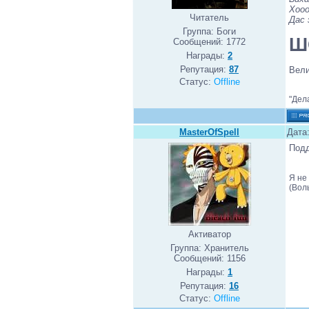
Хооо
Читатель
Дас 
Группа: Боги
Ш
Сообщений:
1772
Награды:
2
Репутация:
87
Вели
Статус:
Offline
"Дел
MasterOfSpell
Дата
Подд
Я не
(Вол
Активатор
Группа: Хранитель
Сообщений:
1156
Награды:
1
Репутация:
16
Статус:
Offline