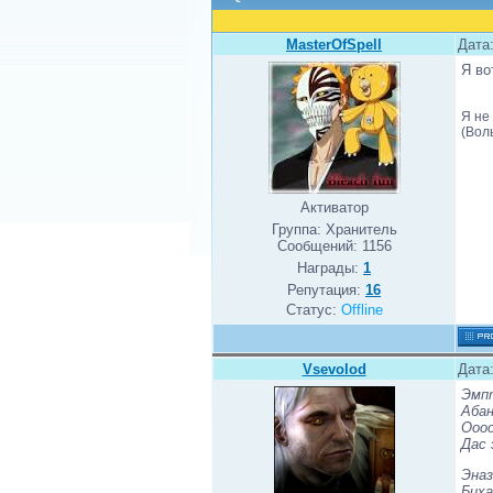
MasterOfSpell
Дата
Я во
Я не
(Вол
Активатор
Группа: Хранитель
Сообщений:
1156
Награды:
1
Репутация:
16
Статус:
Offline
Vsevolod
Дата
Эмпт
Абан
Оооо
Дас 
Эназ
Биха