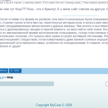
e
(
Weggan
)
му и так все хорошо, а картинку можно. Я все равно без них страницы гружу. ) Тема наверно должна б
ри чем тут Кош??? Кош - это к Креолу! А у меня сайт совсем на другую т
 после отливки эту форму не разбили, она просто изначально была покорежена
н, станом строен в пяти местах, перетянутых китовым усом, и копыта мои звонк
вает рецидивирующая мизантропия и дурные манеры. Ума ясного и пытливого
оса о драпированных гвоздях в черной комнате, не могу найти себе покоя. Б
о из эмалированной кружки категорически отказываюсь, только пластиковые с
нтическая, полагаю, что трахать мозг нужно в сугубо интимной обстановке. 
моотношений с обществом, готов пожертвовать даже банкой соленых огурцов
ургической сути явленного мира, особенно по понедельникам. А главное, ост
еялся от души!
 :)
»
Help
Copyright MyCorp © 2026