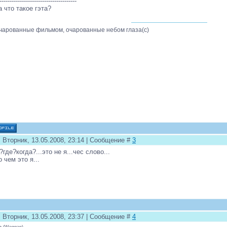
--------------------------------------
а что такое гэта?
чарованные фильмом, очарованные небом глаза(с)
 Вторник, 13.05.2008, 23:14 | Сообщение #
3
?где?когда?...это не я...чес слово...
о чем это я...
 Вторник, 13.05.2008, 23:37 | Сообщение #
4