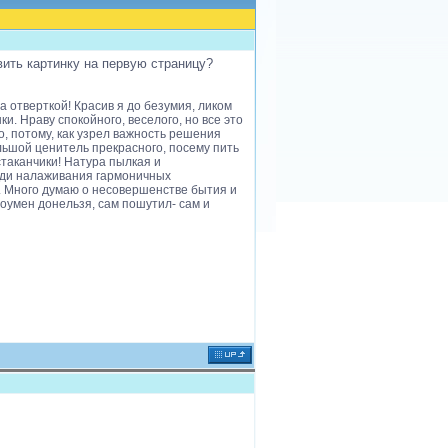
ить картинку на первую страницу?
 отверткой! Красив я до безумия, ликом
и. Нраву спокойного, веселого, но все это
, потому, как узрел важность решения
ольшой ценитель прекрасного, посему пить
таканчики! Натура пылкая и
Ради налаживания гармоничных
. Много думаю о несовершенстве бытия и
роумен донельзя, сам пошутил- сам и