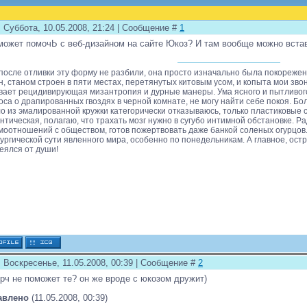
 Суббота, 10.05.2008, 21:24 | Сообщение #
1
может помочЬ с веб-дизайном на сайте Юкоз? И там вообще можно встав
 после отливки эту форму не разбили, она просто изначально была покорежена
н, станом строен в пяти местах, перетянутых китовым усом, и копыта мои звонк
вает рецидивирующая мизантропия и дурные манеры. Ума ясного и пытливого
оса о драпированных гвоздях в черной комнате, не могу найти себе покоя. Б
о из эмалированной кружки категорически отказываюсь, только пластиковые с
нтическая, полагаю, что трахать мозг нужно в сугубо интимной обстановке. 
моотношений с обществом, готов пожертвовать даже банкой соленых огурцов
ургической сути явленного мира, особенно по понедельникам. А главное, ост
еялся от души!
: Воскресенье, 11.05.2008, 00:39 | Сообщение #
2
рч не поможет те? он же вроде с юкозом дружит)
авлено
(11.05.2008, 00:39)