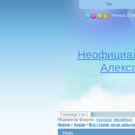
Чат
Пятница, 07.08
Неофициал
Алекс
1
Страница
1
из
1
Модератор форума:
,
Vsevolod
MegaMozg
Форум
»
Архив
»
Все старое, но не забытое
Help