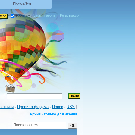
Посмейся
Забыл пароль
|
Регистрация
запомнить
астники
·
Правила форума
·
Поиск
·
RSS
]
Архив - только для чтения