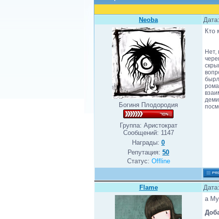
Neoba
Дата:
Кто 
Нет,
чере
скры
вопр
бырл
рома
взаи
деми
Богиня Плодородия
посм
Группа: Аристократ
Сообщений:
1147
Награды:
0
Репутация:
50
Статус:
Offline
Flame
Дата
а Му
Доб