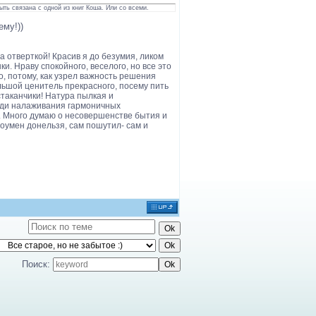
ыть связана с одной из книг Коша. Или со всеми.
ему!))
 отверткой! Красив я до безумия, ликом
и. Нраву спокойного, веселого, но все это
, потому, как узрел важность решения
ольшой ценитель прекрасного, посему пить
таканчики! Натура пылкая и
Ради налаживания гармоничных
. Много думаю о несовершенстве бытия и
роумен донельзя, сам пошутил- сам и
Поиск: