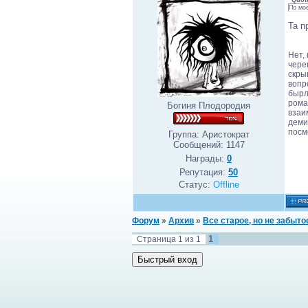
Quot
По мое
Та п
Нет,
чере
скры
вопр
бырл
рома
Богиня Плодородия
взаи
деми
посм
Группа: Аристократ
Сообщений:
1147
Награды:
0
Репутация:
50
Статус:
Offline
Форум
»
Архив
»
Все старое, но не забытое
1
Страница
1
из
1