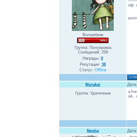
-------
оф: 
разо
Волшебник
Группа: Полукровка
Сообщений:
258
Награды:
0
Репутация:
38
Статус:
Offline
Murakai
Дата:
а?че
Группа: Удаленные
ой...
Neoba
Дата: