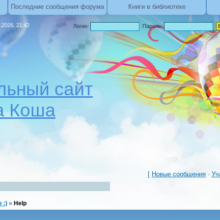
Последние сообщения форума
Книги в библиотеке
.2026, 21:42
Логин:
Пароль:
ьный сайт
а Коша
[
Новые сообщения
·
Уч
 :)
»
Help