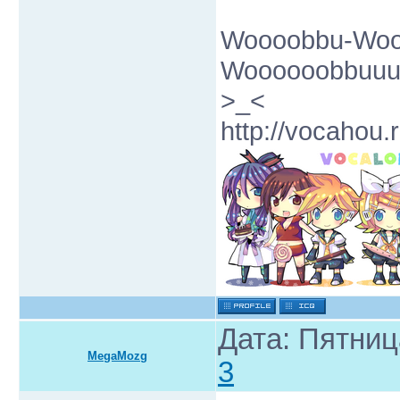
Woooobbu-Woo
Woooooobbuuuff
>_<
http://vocahou.r
Дата: Пятниц
MegaMozg
3