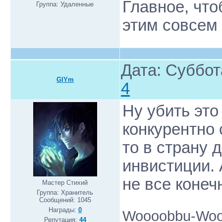
Главное, чт
Группа: Удаленные
этим совсем 
Дата: Суббот
GlYm
4
Ну убить это
конкурентно
то в страну 
инвистиции. 
не все конеч
Мастер Стихий
Группа: Хранитель
Сообщений:
1045
Награды:
0
Woooobbu-Woo
Репутация:
44