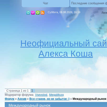
Чат
Последние сообщения 
Суббота, 08.08.2026, 16:19
Логи
Неофициальный сай
Алекса Коша
1
Страница
1
из
1
Модератор форума:
,
Vsevolod
MegaMozg
Форум
»
Архив
»
Все старое, но не забытое :)
»
Международный рынок
Международный рынок