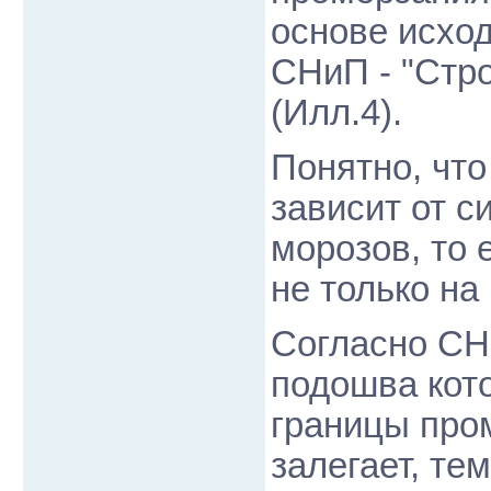
основе исхо
СНиП - "Стр
(Илл.4).
Понятно, чт
зависит от с
морозов, то 
не только на
Согласно СН
подошва кот
границы пром
залегает, те