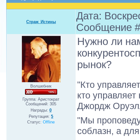
Дата: Воскрес
Страж_Истины
Сообщение 
Нужно ли на
конкурентос
рынок?
"Кто управляе
Волшебник
кто управляет
Группа: Аристократ
Джордж Оруэл
Сообщений:
305
Награды:
0
Репутация:
5
"Мы проповеду
Статус:
Offline
соблазн, а для