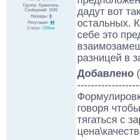
предположени
Группа: Хранитель
дадут вот та
Сообщений:
1045
Награды:
0
остальных. К
Репутация:
44
Статус:
Offline
себе это пре
взаимозамещ
разницей в 
Добавлено
(
------------------
Формулировк
говоря чтоб
тягаться с з
цена\качеств