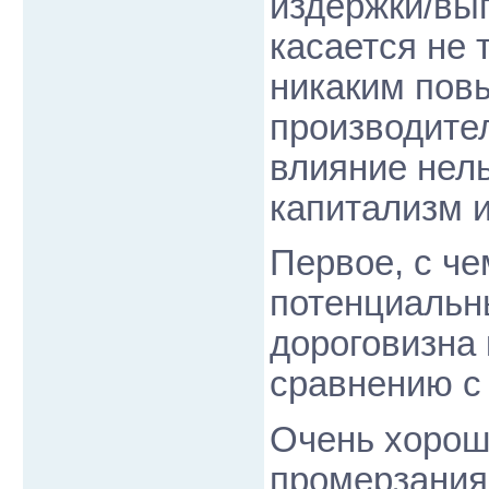
издержки/выг
касается не 
никаким пов
производител
влияние нель
капитализм 
Первое, с че
потенциальн
дороговизна 
сравнению с
Очень хорошо
промерзания 