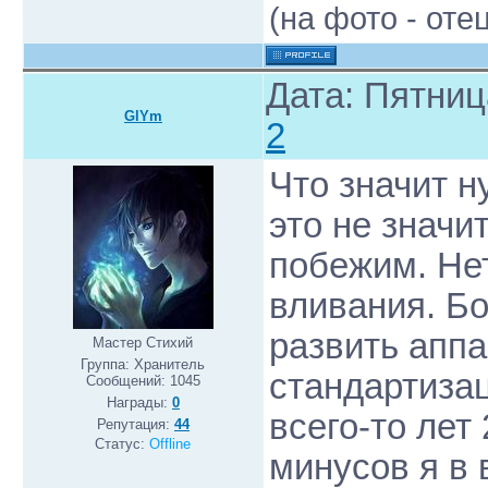
(на фото - от
Дата: Пятниц
GlYm
2
Что значит 
это не значи
побежим. Не
вливания. Бо
развить апп
Мастер Стихий
Группа: Хранитель
стандартизац
Сообщений:
1045
Награды:
0
всего-то лет
Репутация:
44
Статус:
Offline
минусов я в 