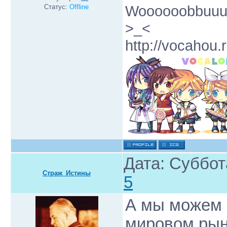
Woooooobbuuuff
Статус:
Offline
>_<
http://vocahou.r
Дата: Суббот
Страж_Истины
5
А мы можем 
мировом рын