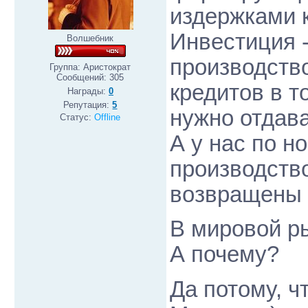
издержками 
Инвестиция 
Волшебник
производство
Группа: Аристократ
Сообщений:
305
кредитов в т
Награды:
0
Репутация:
5
нужно отдава
Статус:
Offline
А у нас по н
производство
возвращены 
В мировой р
А почему?
Да потому, ч