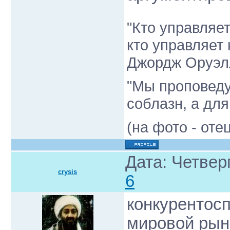
"Кто управляе
кто управляет
Джордж Оруэл
"Мы проповеду
соблазн, а для
(на фото - от
Дата: Четверг
crysis
6
конкурентосп
мировой рыно