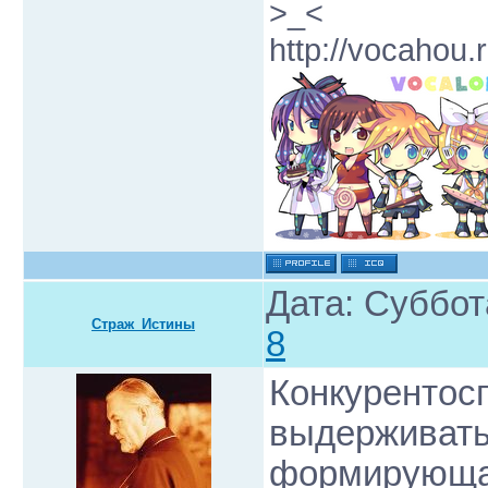
>_<
http://vocahou.r
Дата: Суббот
Страж_Истины
8
Конкурентосп
выдерживать
формирующая