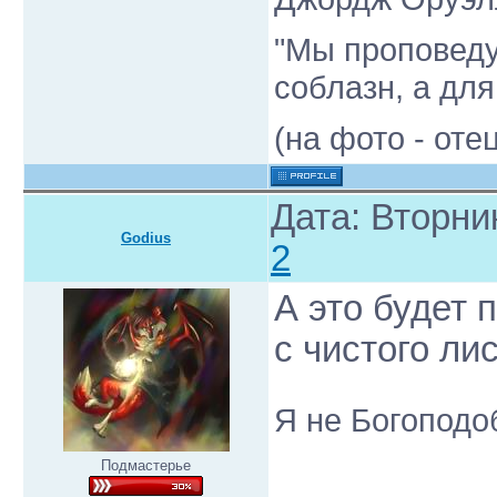
"Мы проповеду
соблазн, а для
(на фото - от
Дата: Вторни
Godius
2
А это будет 
с чистого ли
Я не Богоподо
Подмастерье