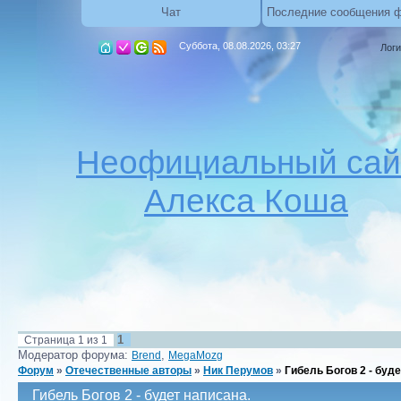
Чат
Последние сообщения 
Суббота, 08.08.2026, 03:27
Логи
Неофициальный сай
Алекса Коша
1
Страница
1
из
1
Модератор форума:
,
Brend
MegaMozg
Форум
»
Отечественные авторы
»
Ник Перумов
»
Гибель Богов 2 - буде
Гибель Богов 2 - будет написана.