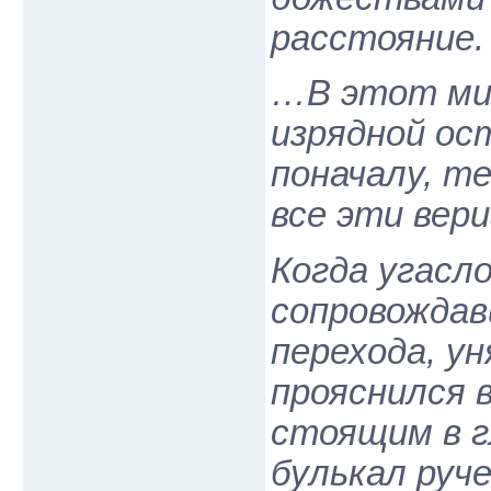
расстояние.
…В этот мир
изрядной ос
поначалу, т
все эти вер
Когда угасло
сопровождав
перехода, ун
прояснился в
стоящим в г
булькал руче