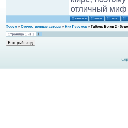
отличный миф
Форум
»
Отечественные авторы
»
Ник Перумов
»
Гибель Богов 2 - буде
1
Страница
1
из
1
Cop