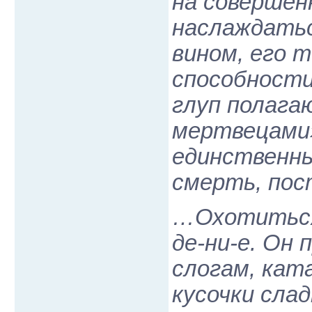
на совершен
наслаждатьс
вином, его 
способности
глуп полага
мертвецами»
единственны
смерть, пос
…Охотиться
де-ни-е. Он 
слогам, ката
кусочки сла