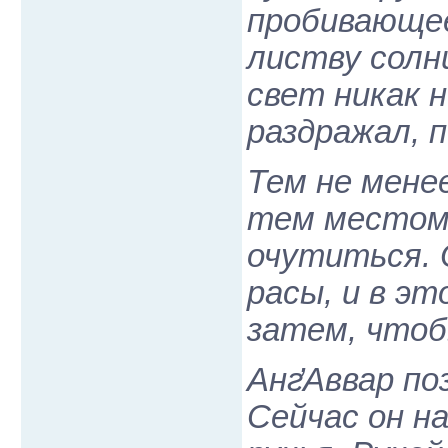
пробивающее
листву солн
свет никак 
раздражал, 
Тем не мене
тем местом,
очутиться. 
расы, и в эт
затем, чтоб
Анг̕Аввар по
Сейчас он н