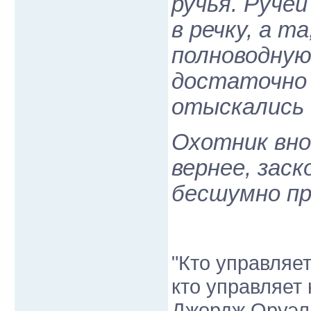
ручья. Руче
в речку, а т
полноводную 
достаточно 
отыскались 
Охотник вно
вернее, зас
бесшумно пр
"Кто управляе
кто управляет
Джордж Оруэл