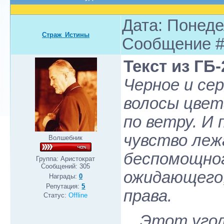
Дата: Понедел
Страж_Истины
Сообщение 
Текст из ГБ-
Черное и сер
волосы цвет
по ветру. И 
чувство леж
Волшебник
беспомощног
Группа: Аристократ
Сообщений:
305
ожидающего,
Награды:
0
Репутация:
5
права.
Статус:
Offline
…Этот уголо