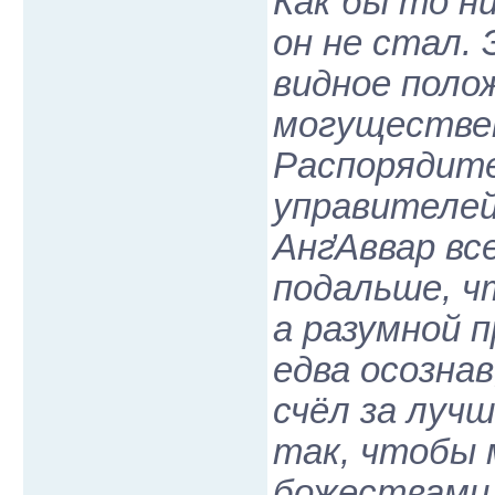
Как бы то н
он не стал.
видное поло
могуществен
Распорядите
управителей
Анг̕Аввар в
подальше, ч
а разумной 
едва осозна
счёл за луч
так, чтобы 
божествами 