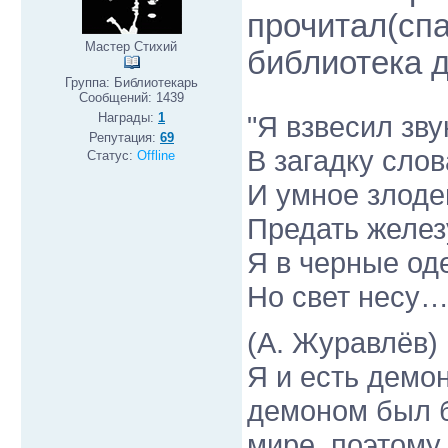
прочитал(спа
Мастер Стихий
библиотека д
Группа: Библиотекарь
Сообщений:
1439
"Я взвесил зву
Награды:
1
Репутация:
69
В загадку слов
Статус:
Offline
И умное злоде
Предать железу
Я в черные од
Но свет несу…
(А. Журавлёв)
Я и есть демо
демоном был б
мире, поэтому