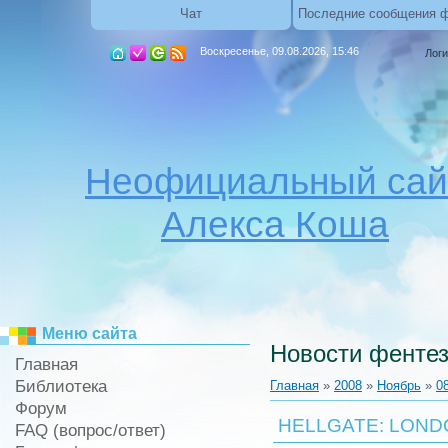
Чат
Последние сообщения 
Воскресенье, 09.08.2026, 15:46
Логи
Неофициальный сай
Алекса Коша
Меню сайта
Новости фентез
Главная
Библиотека
Главная
»
2008
»
Ноябрь
»
0
Форум
HELLGATE: LOND
FAQ (вопрос/ответ)