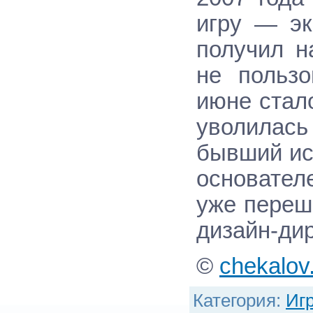
игру — э
получил н
не польз
июне стало
уволилась 
бывший ис
основателе
уже переше
дизайн-дир
©
chekalov
Категория
:
Иг