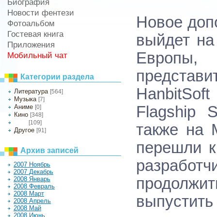
Биография
Новости фентези
Новое допо
Фотоальбом
Гостевая книга
выйдет на
Приложения
Европы,
Мобильный чат
представ
Категории раздела
HanbitSof
Литература
[564]
Музыка
[7]
Аниме
Flagship 
[0]
Кино
[348]
[109]
Игры
также на
Другое
[91]
перешли к
Архив записей
разрабо
2007 Ноябрь
2007 Декабрь
продолжи
2008 Январь
2008 Февраль
2008 Март
выпустить 
2008 Апрель
2008 Май
2008 Июнь