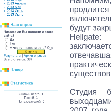
Напомним,
2013 Апрель
продлит
2013 Май
2013 Июнь
2013 Июль
включител
Наш опрос
будут закр
Читаете ли Вы новости с этогo
Hellgate
сайта?
Да
заключает
Нет
А что тут новости есть? O_o
отвечавш
Результаты
|
Архив опросов
Всего ответов:
387
практи
Плеер
существов
Статистика
Студия 
Онлайн всего:
1
Гостей:
1
выходцами 
Пользователей:
0
2007 года