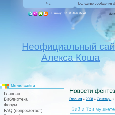
Чат
Последние сообщения 
Пятница, 07.08.2026, 07:41
Логи
Неофициальный сай
Алекса Коша
Меню сайта
Новости фентез
Главная
Библиотека
Главная
»
2008
»
Сентябрь
»
Форум
Вий и Три мушкет
FAQ (вопрос/ответ)