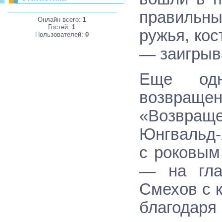
правильн
Онлайн всего:
1
Гостей:
1
ружья, ко
Пользователей:
0
— заигрыв
Еще одн
возвраще
«Возвра
Юнгвальд-
с роковым
— на гла
Смехов с к
благодаря