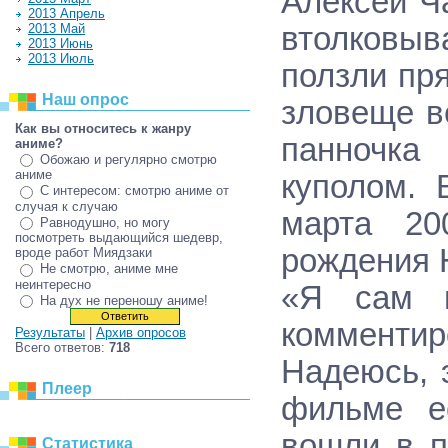
Алексей Ч
2013 Апрель
2013 Май
втолковыв
2013 Июнь
2013 Июль
ползли пр
Наш опрос
зловеще в
Как вы относитесь к жанру
панночка
аниме?
Обожаю и регулярно смотрю
аниме
куполом.
С интересом: смотрю аниме от
случая к случаю
марта 20
Равнодушно, но могу
посмотреть выдающийся шедевр,
рождения 
вроде работ Миядзаки
Не смотрю, аниме мне
неинтересно
«Я сам в
На дух не переношу аниме!
комменти
Результаты
|
Архив опросов
Всего ответов:
718
Надеюсь, 
Плеер
фильме е
вошли в п
Статистика