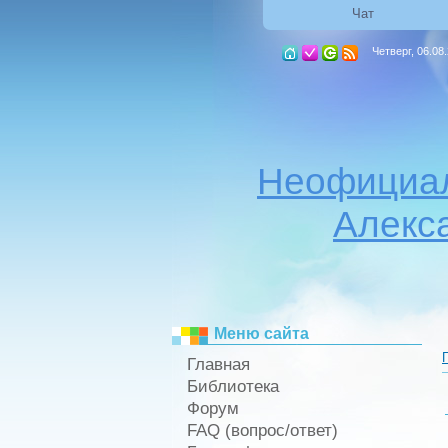
Чат
Четверг, 06.08
Неофициал
Алекс
Меню сайта
Главная
Библиотека
Форум
FAQ (вопрос/ответ)