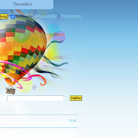
Посмейся
Забыл пароль
|
Регистрация
запомнить
21:04