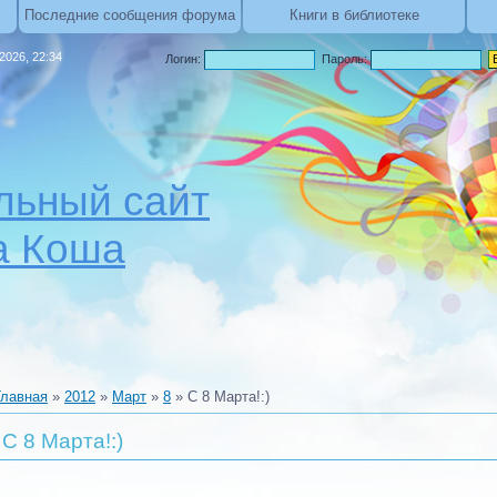
Последние сообщения форума
Книги в библиотеке
.2026, 22:34
Логин:
Пароль:
ьный сайт
а Коша
Главная
»
2012
»
Март
»
8
» С 8 Марта!:)
С 8 Марта!:)