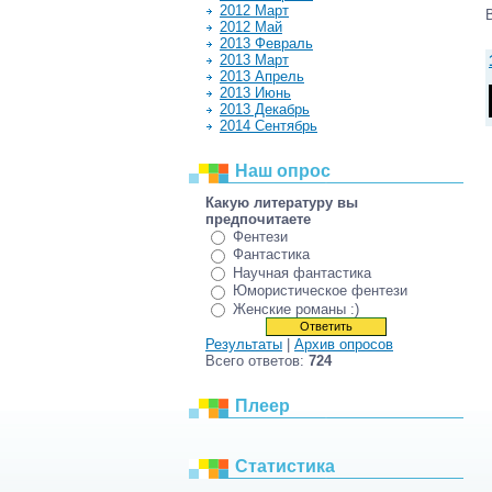
2012 Март
2012 Май
2013 Февраль
2013 Март
2013 Апрель
2013 Июнь
2013 Декабрь
2014 Сентябрь
Наш опрос
Какую литературу вы
предпочитаете
Фентези
Фантастика
Научная фантастика
Юмористическое фентези
Женские романы :)
Результаты
|
Архив опросов
Всего ответов:
724
Плеер
Статистика