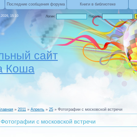
Последние сообщения форума
Книги в библиотеке
.2026, 15:10
Логин:
Пароль:
ьный сайт
а Коша
Главная
»
2011
»
Апрель
»
25
» Фотографии с московской встречи
Фотографии с московской встречи