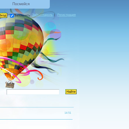
Посмейся
Забыл пароль
|
Регистрация
запомнить
14:51