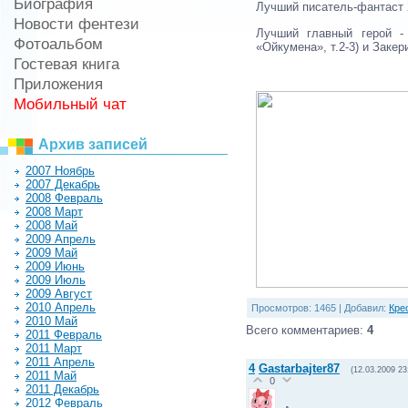
Биография
Лучший писатель-фантаст 
Новости фентези
Лучший главный герой -
Фотоальбом
«Ойкумена», т.2-3) и Закер
Гостевая книга
Приложения
Мобильный чат
Архив записей
2007 Ноябрь
2007 Декабрь
2008 Февраль
2008 Март
2008 Май
2009 Апрель
2009 Май
2009 Июнь
2009 Июль
2009 Август
2010 Апрель
Просмотров
: 1465 |
Добавил
:
Кре
2010 Май
Всего комментариев
:
4
2011 Февраль
2011 Март
2011 Апрель
4
Gastarbajter87
(12.03.2009 23
2011 Май
0
2011 Декабрь
2012 Февраль