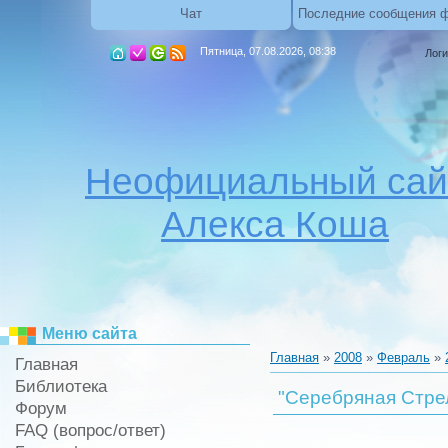
Чат
Последние сообщения 
Пятница, 07.08.2026, 08:38
Логи
Неофициальный сай
Алекса Коша
Меню сайта
Главная
»
2008
»
Февраль
»
Главная
Библиотека
"Серебряная Стре
Форум
FAQ (вопрос/ответ)