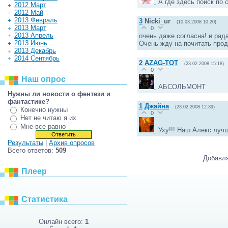
А где здесь поиск по 
2012 Март
2012 Май
2013 Февраль
3
Nicki_ur
(10.03.2008 10:20)
2013 Март
0
2013 Апрель
очень даже согласна! и рад
2013 Июнь
Очень жду на почитать прод
2013 Декабрь
2014 Сентябрь
2
AZAG-TOT
(23.02.2008 15:18)
0
Наш опрос
АБСОЛЬМОНТ
Нужны ли новости о фентези и
фантастике?
1
Джайна
(23.02.2008 12:39)
Конечно нужны
0
Нет не читаю я их
Мне все равно
Уху!!! Наш Алекс лучш
Результаты
|
Архив опросов
Всего ответов:
509
Добавля
Плеер
Статистика
Онлайн всего:
1