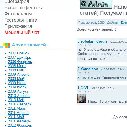
Биография
Напом
Новости фентези
статей) Получает
Фотоальбом
Гостевая книга
Просмотров
: 1083 |
Добавил
:
Кре
Приложения
Всего комментариев
:
3
Мобильный чат
3
sobakin_drugh
(20.02.2009 1
Архив записей
0
Гм. У вас ошибка в объявле
2007 Ноябрь
Собственно, все мучения с 
2007 Декабрь
пишется вот так.
2008 Февраль
2008 Март
2
Xameleon
2008 Май
(15.06.2008 22:24)
0
2009 Апрель
и что это дает?привелегии 
2009 Май
2009 Июнь
2009 Июль
1
GiVi
(09.12.2007 16:51)
2009 Август
0
2010 Апрель
2010 Май
Нда... Туго у сайта с
2011 Февраль
2011 Март
2011 Апрель
2011 Май
Добавля
2011 Декабрь
2012 Февраль