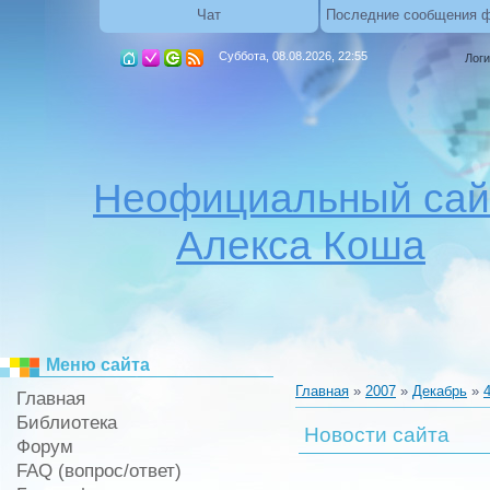
Чат
Последние сообщения 
Суббота, 08.08.2026, 22:55
Логи
Неофициальный сай
Алекса Коша
Меню сайта
Главная
»
2007
»
Декабрь
»
Главная
Библиотека
Новости сайта
Форум
FAQ (вопрос/ответ)