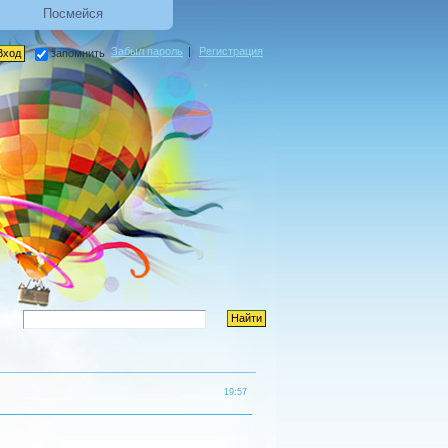
Посмейся
Забыл пароль
|
Регистрация
запомнить
19:57