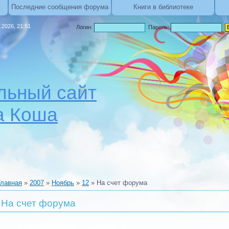
Последние сообщения форума
Книги в библиотеке
.2026, 21:51
Логин:
Пароль:
ьный сайт
а Коша
Главная
»
2007
»
Ноябрь
»
12
» На счет форума
На счет форума