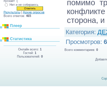
помимо тр
пускает :(
Нет и не собираюсь
конфликт
Результаты
|
Архив опросов
Всего ответов:
465
сторона, и
Плеер
Категория
:
ДЕ
Статистика
Просмотров
:
6
Онлайн всего:
1
Всего комментариев
:
0
Гостей:
1
Пользователей:
0
Добавля
Cop