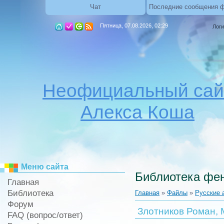
Чат
Последние сообщения 
Пятница, 07.08.2026, 02:29
Логи
Неофициальный сай
Алекса Коша
Меню сайта
Библиотека фен
Главная
Библиотека
Главная
»
Файлы
»
Русские 
Форум
Злотников Роман,
FAQ (вопрос/ответ)