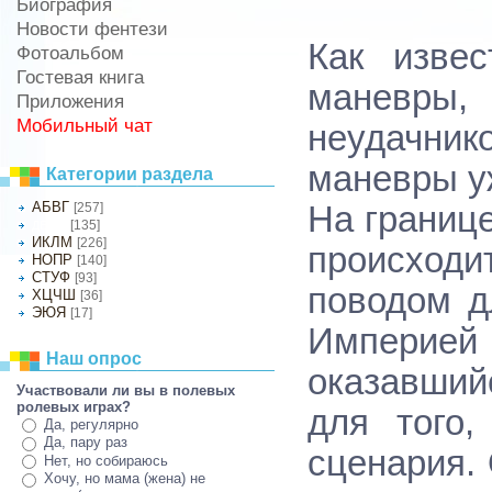
Биография
Новости фентези
Как изве
Фотоальбом
Гостевая книга
маневры,
Приложения
Мобильный чат
неудачни
маневры у
Категории раздела
АБВГ
[257]
На границ
[135]
ДЕЖЗ
ИКЛМ
[226]
происход
НОПР
[140]
СТУФ
[93]
поводом д
ХЦЧШ
[36]
ЭЮЯ
[17]
Империей 
Наш опрос
оказавший
Участвовали ли вы в полевых
ролевых играх?
для того,
Да, регулярно
Да, пару раз
сценария. 
Нет, но собираюсь
Хочу, но мама (жена) не