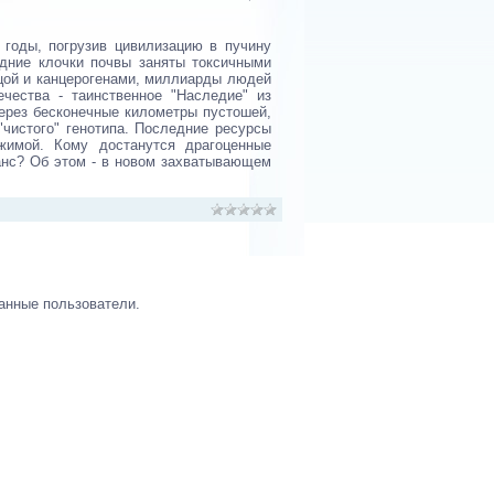
 годы, погрузив цивилизацию в пучину
дние клочки почвы заняты токсичными
ьцой и канцерогенами, миллиарды людей
чества - таинственное "Наследие" из
через бесконечные километры пустошей,
чистого" генотипа. Последние ресурсы
жимой. Кому достанутся драгоценные
анс? Об этом - в новом захватывающем
анные пользователи.