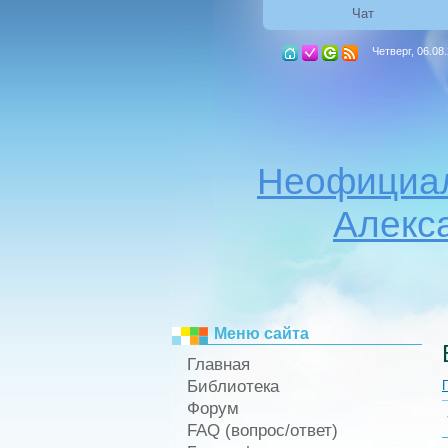
Чат
Четверг, 06.08
Неофициал
Алекс
Меню сайта
Главная
Библиотека
Форум
FAQ (вопрос/ответ)