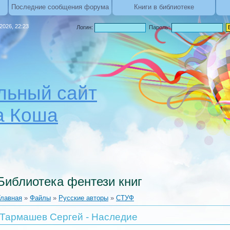
Последние сообщения форума
Книги в библиотеке
.2026, 22:23
Логин:
Пароль:
ьный сайт
а Коша
Библиотека фентези книг
Главная
»
Файлы
»
Русские авторы
»
СТУФ
Тармашев Сергей - Наследие