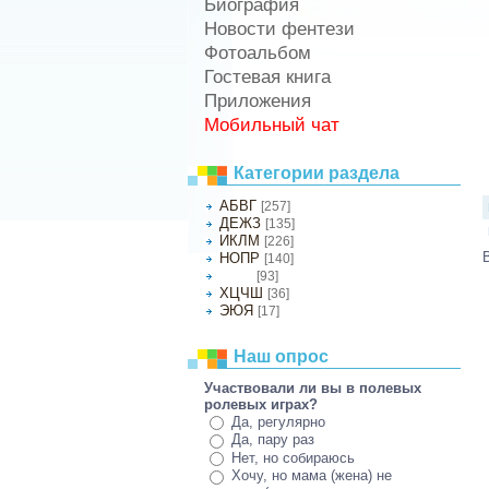
Биография
Новости фентези
Фотоальбом
Гостевая книга
Приложения
Мобильный чат
Категории раздела
АБВГ
[257]
ДЕЖЗ
[135]
ИКЛМ
[226]
НОПР
[140]
[93]
СТУФ
ХЦЧШ
[36]
ЭЮЯ
[17]
Наш опрос
Участвовали ли вы в полевых
ролевых играх?
Да, регулярно
Да, пару раз
Нет, но собираюсь
Хочу, но мама (жена) не