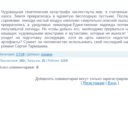
Чудовищная генетическая катастрофа захлестнула мир, в считанные
хаоса. Земля превратилась в ядовитую бесплодную пустыню. После
сорняками, некогда чистый воздух наполнен смертельно опасной пыл
превратились в уродливых инвалидов.Единственная надежда челове
полузабытой легенды. Но чтобы добыть его, необходимо прорваться 
кишащих чудовищными монстрами и мутантами, которые не выносят "
уходят на подготовку экспедиции, хотя ее цель кажется недости
артефакты? Сумеет ли человечество использовать свой последний ш
романе Сергея Тармашева.
Категория
:
СТУФ
|
Добавил
:
noname
Просмотров
:
550
|
Загрузок
:
25
|
Рейтинг
:
0.0
/
0
Всего комментариев
:
0
Добавлять комментарии могут только зарегистриров
[
Регистрация
|
Вход
]