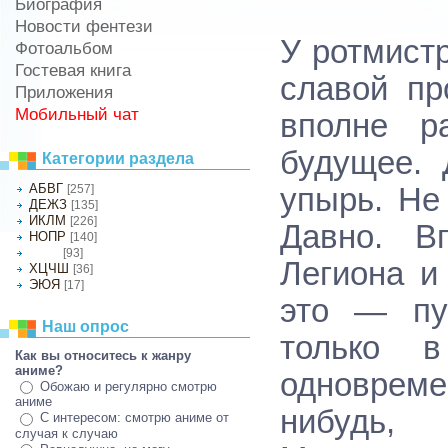
Биография
Новости фентези
У ротмист
Фотоальбом
Гостевая книга
славой пр
Приложения
Мобильный чат
вполне р
будущее. 
Категории раздела
АБВГ
[257]
упырь. Не
ДЕЖЗ
[135]
ИКЛМ
[226]
Давно. В
НОПР
[140]
[93]
СТУФ
Легиона и
ХЦЧШ
[36]
ЭЮЯ
[17]
это — пу
Наш опрос
только 
Как вы относитесь к жанру
аниме?
одноврем
Обожаю и регулярно смотрю
аниме
нибудь,
С интересом: смотрю аниме от
случая к случаю