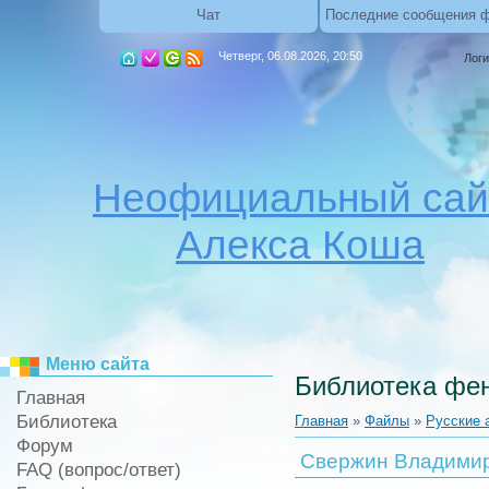
Чат
Последние сообщения 
Четверг, 06.08.2026, 20:50
Логи
Неофициальный сай
Алекса Коша
Меню сайта
Библиотека фен
Главная
Библиотека
Главная
»
Файлы
»
Русские 
Форум
Свержин Владимир
FAQ (вопрос/ответ)