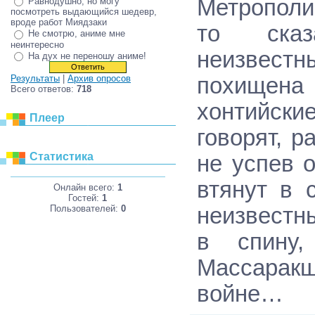
Метрополи
Равнодушно, но могу
посмотреть выдающийся шедевр,
вроде работ Миядзаки
то сказ
Не смотрю, аниме мне
неинтересно
неизвестн
На дух не переношу аниме!
похищена
Результаты
|
Архив опросов
Всего ответов:
718
хонтийск
Плеер
говорят, р
Статистика
не успев 
втянут в 
Онлайн всего:
1
Гостей:
1
Пользователей:
0
неизвестны
в спину,
Массарак
войне…