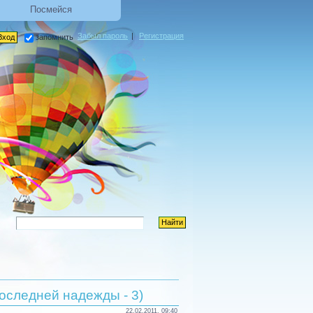
Посмейся
Забыл пароль
|
Регистрация
запомнить
оследней надежды - 3)
22.02.2011, 09:40