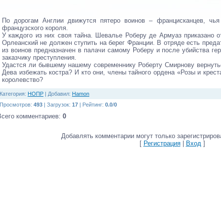
По дорогам Англии движутся пятеро воинов – францисканцев, чья
французского короля.
У каждого из них своя тайна. Шевалье Роберу де Армуаз приказано от
Орлеанский не должен ступить на берег Франции. В отряде есть предат
из воинов предназначен в палачи самому Роберу и после убийства ге
заказчику преступления.
Удастся ли бывшему нашему современнику Роберту Смирнову вернуть
Дева избежать костра? И кто они, члены тайного ордена «Розы и крес
королевство?
Категория
:
НОПР
|
Добавил
:
Hamon
Просмотров
:
493
|
Загрузок
:
17
|
Рейтинг
:
0.0
/
0
Всего комментариев
:
0
Добавлять комментарии могут только зарегистриров
[
Регистрация
|
Вход
]