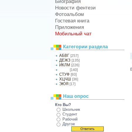
Биография
Новости фентези
Фотоальбом
Гостевая книга
Приложения
Мобильный чат
Категории раздела
АБВГ
[257]
ДЕЖЗ
[135]
ИКЛМ
[226]
[140]
НОПР
СТУФ
[93]
ХЦЧШ
[36]
ЭЮЯ
[17]
Наш опрос
Кто Вы?
Школьник
Студент
Рабочий
Другое