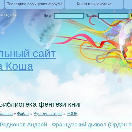
Последние сообщения форума
Книги в библиотеке
.2026, 11:58
Логин:
Пароль:
ьный сайт
а Коша
Библиотека фентези книг
Главная
»
Файлы
»
Русские авторы
»
НОПР
Родионов Андрей - Французский дьявол (Орден п