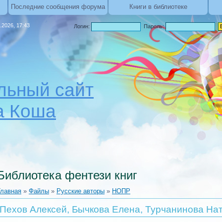
Последние сообщения форума
Книги в библиотеке
.2026, 17:43
Логин:
Пароль:
ьный сайт
а Коша
Библиотека фентези книг
Главная
»
Файлы
»
Русские авторы
»
НОПР
Пехов Алексей, Бычкова Елена, Турчанинова Нат