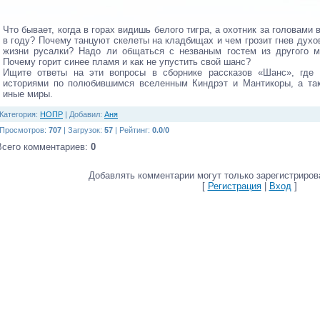
Что бывает, когда в горах видишь белого тигра, а охотник за головами
в году? Почему танцуют скелеты на кладбищах и чем грозит гнев духо
жизни русалки? Надо ли общаться с незваным гостем из другого м
Почему горит синее пламя и как не упустить свой шанс?
Ищите ответы на эти вопросы в сборнике рассказов «Шанс», где 
историями по полюбившимся вселенным Киндрэт и Мантикоры, а та
иные миры.
Категория
:
НОПР
|
Добавил
:
Аня
Просмотров
:
707
|
Загрузок
:
57
|
Рейтинг
:
0.0
/
0
Всего комментариев
:
0
Добавлять комментарии могут только зарегистриров
[
Регистрация
|
Вход
]