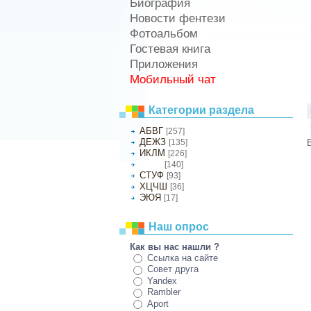
Биография
Новости фентези
Фотоальбом
Гостевая книга
Приложения
Мобильный чат
Категории раздела
АБВГ
[257]
ДЕЖЗ
[135]
ИКЛМ
[226]
[140]
НОПР
СТУФ
[93]
ХЦЧШ
[36]
ЭЮЯ
[17]
Наш опрос
Как вы нас нашли ?
Ссылка на сайте
Совет друга
Yandex
Rambler
Aport