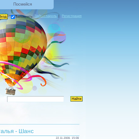
Посмейся
Забыл пароль
|
Регистрация
запомнить
алья - Шанс
22.11.2009, 15:09