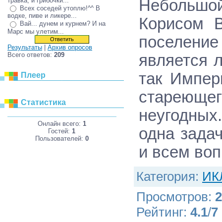
травка, и грибочки...
Небольшо
Всех соседей утоплю!^^ В
водке, пиве и ликере...
Корисом В
Вай... дунем и курнем? И на
Марс мы улетим...
поселени
Результаты
|
Архив опросов
Всего ответов:
209
является 
так Импер
Плеер
стареюще
Статистика
неугодных
Онлайн всего:
1
одна зада
Гостей:
1
Пользователей:
0
и всем воп
Категория
:
ИК
Просмотров
:
2
Рейтинг
:
4.1
/
7