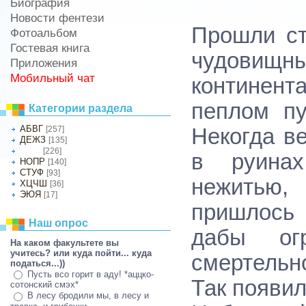
Биография
Новости фентези
Прошли ст
Фотоальбом
Гостевая книга
чудовищн
Приложения
Мобильный чат
континен
пеплом пу
Категории раздела
АБВГ
[257]
Некогда в
ДЕЖЗ
[135]
[226]
ИКЛМ
в руинах
НОПР
[140]
СТУФ
[93]
нежитью
ХЦЧШ
[36]
ЭЮЯ
[17]
пришлось
Наш опрос
дабы ог
На каком факультете вы
учитесь? или куда пойти... куда
смертельно
податься...))
Пусть всо горит в аду! *аццко-
Так появил
сотонский смэх*
В лесу бродили мы, в лесу и