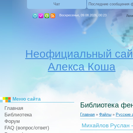
Чат
Последние сообщения 
Воскресенье, 09.08.2026, 00:23
Логи
Неофициальный сай
Алекса Коша
Меню сайта
Библиотека фен
Главная
Библиотека
Главная
»
Файлы
»
Русские 
Форум
Михайлов Руслан -
FAQ (вопрос/ответ)