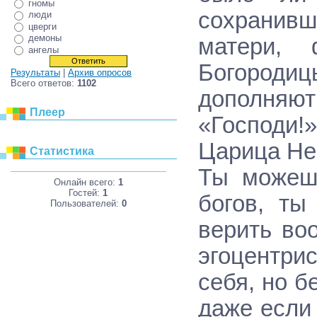
гномы
сохранивш
люди
цверги
демоны
матери, 
ангелы
Богороди
Результаты
|
Архив опросов
Всего ответов:
1102
дополняют
Плеер
«Господи!
Царица Не
Статистика
Ты можешь
Онлайн всего:
1
Гостей:
1
богов, ты
Пользователей:
0
верить во
эгоцентри
себя, но б
даже если