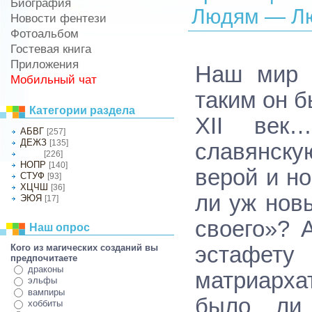
Биография
Людям — Люд
Новости фентези
Фотоальбом
Гостевая книга
Приложения
Наш мир –
Мобильный чат
таким он б
Категории раздела
XII век…
АБВГ
[257]
ДЕЖЗ
[135]
славянску
[226]
ИКЛМ
НОПР
[140]
верой и н
СТУФ
[93]
ХЦЧШ
[36]
ли уж нов
ЭЮЯ
[17]
своего»? 
Наш опрос
Кого из магических созданий вы
эстафет
предпочитаете
драконы
матриарха
эльфы
вампиры
было ли 
хоббиты