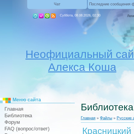
Чат
Последние сообщения 
Суббота, 08.08.2026, 02:30
Логи
Неофициальный сай
Алекса Коша
Меню сайта
Библиотека
Главная
Библиотека
Главная
»
Файлы
»
Русские 
Форум
FAQ (вопрос/ответ)
Красницкий 