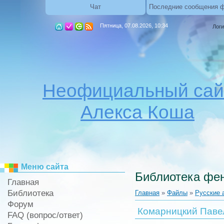
Чат
Последние сообщения 
Пятница, 07.08.2026, 10:34
Логи
Неофициальный сай
Алекса Коша
Меню сайта
Библиотека фен
Главная
Библиотека
Главная
»
Файлы
»
Русские 
Форум
Комарницкий Павел
FAQ (вопрос/ответ)