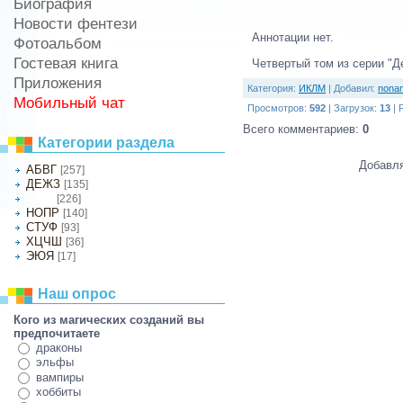
Биография
Новости фентези
Аннотации нет.
Фотоальбом
Гостевая книга
Четвертый том из серии "Д
Приложения
Категория
:
ИКЛМ
|
Добавил
:
nona
Мобильный чат
Просмотров
:
592
|
Загрузок
:
13
|
Всего комментариев
:
0
Категории раздела
Добавля
АБВГ
[257]
ДЕЖЗ
[135]
[226]
ИКЛМ
НОПР
[140]
СТУФ
[93]
ХЦЧШ
[36]
ЭЮЯ
[17]
Наш опрос
Кого из магических созданий вы
предпочитаете
драконы
эльфы
вампиры
хоббиты