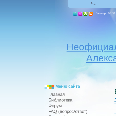
Чат
Четверг, 06.08
Неофициал
Алекс
Меню сайта
Главная
Библиотека
Форум
FAQ (вопрос/ответ)