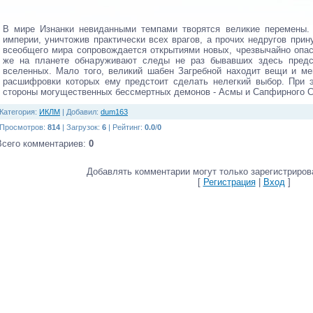
В мире Изнанки невиданными темпами творятся великие перемены.
империи, уничтожив практически всех врагов, а прочих недругов при
всеобщего мира сопровождается открытиями новых, чрезвычайно опас
же на планете обнаруживают следы не раз бывавших здесь предст
вселенных. Мало того, великий шабен Загребной находит вещи и ме
расшифровки которых ему предстоит сделать нелегкий выбор. При э
стороны могущественных бессмертных демонов - Асмы и Сапфирного С
Категория
:
ИКЛМ
|
Добавил
:
dum163
Просмотров
:
814
|
Загрузок
:
6
|
Рейтинг
:
0.0
/
0
Всего комментариев
:
0
Добавлять комментарии могут только зарегистриров
[
Регистрация
|
Вход
]