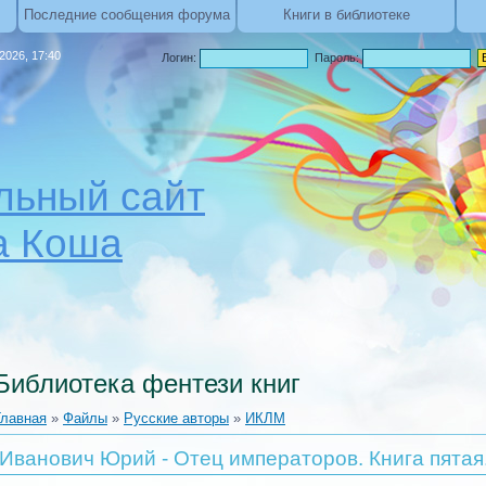
Последние сообщения форума
Книги в библиотеке
.2026, 17:40
Логин:
Пароль:
ьный сайт
а Коша
Библиотека фентези книг
Главная
»
Файлы
»
Русские авторы
»
ИКЛМ
Иванович Юрий - Отец императоров. Книга пята