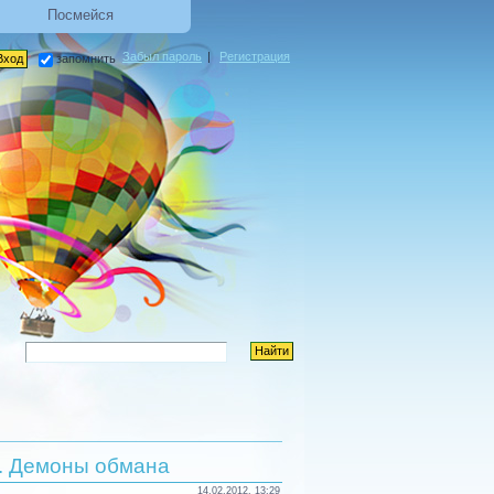
Посмейся
Забыл пароль
|
Регистрация
запомнить
я. Демоны обмана
14.02.2012, 13:29