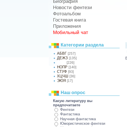
Биография
Новости фентези
Фотоальбом
Гостевая книга
Приложения
Мобильный чат
Категории раздела
АБВГ
[257]
ДЕЖЗ
[135]
[226]
ИКЛМ
НОПР
[140]
СТУФ
[93]
ХЦЧШ
[36]
ЭЮЯ
[17]
Наш опрос
Какую литературу вы
предпочитаете
Фентези
Фантастика
Научная фантастика
Юмористическое фентези