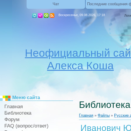
Чат
Последние сообщения 
Воскресенье, 09.08.2026, 17:18
Логи
Неофициальный сай
Алекса Коша
Меню сайта
Библиотека
Главная
Библиотека
Главная
»
Файлы
»
Русские 
Форум
FAQ (вопрос/ответ)
Иванович Ю