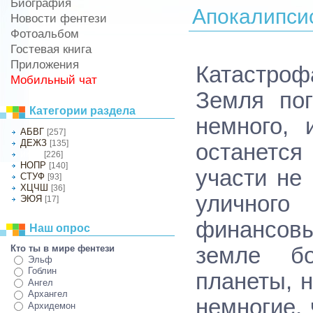
Биография
Апокалипсис
Новости фентези
Фотоальбом
Гостевая книга
Приложения
Катастро
Мобильный чат
Земля пог
Категории раздела
немного, 
АБВГ
[257]
ДЕЖЗ
[135]
останетс
[226]
ИКЛМ
НОПР
[140]
участи не
СТУФ
[93]
ХЦЧШ
[36]
уличного
ЭЮЯ
[17]
финансов
Наш опрос
Кто ты в мире фентези
земле бо
Эльф
Гоблин
планеты, 
Ангел
Архангел
немногие, 
Архидемон