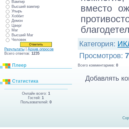
Вампир
вместо ож
Высший вампир
Упырь
Хоббит
противост
Демон
Цверг
благодетел
Маг
Высший Маг
Человек
Категория
:
ИК
Результаты
|
Архив опросов
Всего ответов:
1235
Просмотров
:
7
Плеер
Всего комментариев
:
0
Добавлять ко
Статистика
Онлайн всего:
1
Гостей:
1
Пользователей:
0
Cop