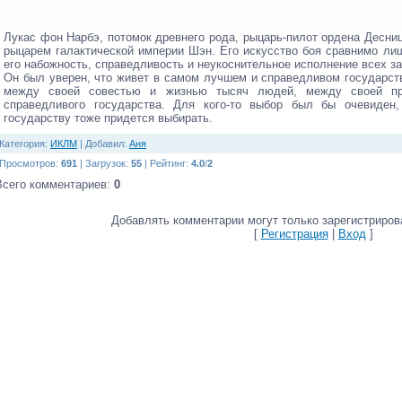
Лукас фон Нарбэ, потомок древнего рода, рыцарь-пилот ордена Десни
рыцарем галактической империи Шэн. Его искусство боя сравнимо ли
его набожность, справедливость и неукоснительное исполнение всех з
Он был уверен, что живет в самом лучшем и справедливом государст
между своей совестью и жизнью тысяч людей, между своей пр
справедливого государства. Для кого-то выбор был бы очевиде
государству тоже придется выбирать.
Категория
:
ИКЛМ
|
Добавил
:
Аня
Просмотров
:
691
|
Загрузок
:
55
|
Рейтинг
:
4.0
/
2
Всего комментариев
:
0
Добавлять комментарии могут только зарегистриров
[
Регистрация
|
Вход
]