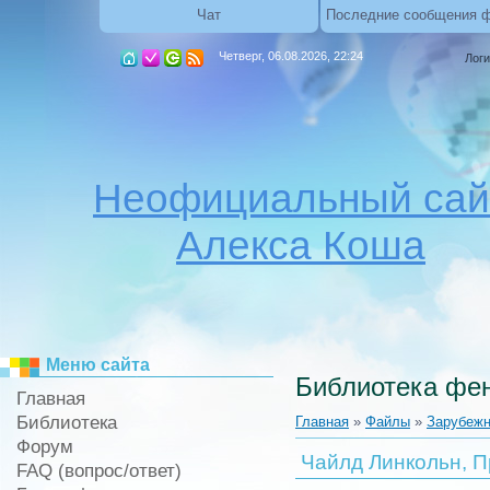
Чат
Последние сообщения 
Четверг, 06.08.2026, 22:24
Логи
Неофициальный сай
Алекса Коша
Меню сайта
Библиотека фен
Главная
Библиотека
Главная
»
Файлы
»
Зарубежн
Форум
Чайлд Линкольн, П
FAQ (вопрос/ответ)