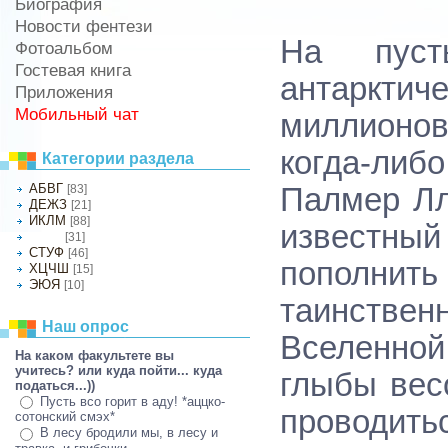
Биография
Новости фентези
На пуст
Фотоальбом
Гостевая книга
антаркти
Приложения
Мобильный чат
миллионо
когда-либ
Категории раздела
АБВГ
[83]
Палмер Лл
ДЕЖЗ
[21]
ИКЛМ
[88]
известный
[31]
НОПР
СТУФ
[46]
пополни
ХЦЧШ
[15]
ЭЮЯ
[10]
таинстве
Наш опрос
Вселенно
На каком факультете вы
учитесь? или куда пойти... куда
глыбы вес
податься...))
Пусть всо горит в аду! *аццко-
проводит
сотонский смэх*
В лесу бродили мы, в лесу и