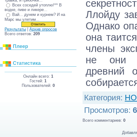
травка, и грибочки...
секретно
Всех соседей утоплю!^^ В
водке, пиве и ликере...
Ллойду за
Вай... дунем и курнем? И на
Марс мы улетим...
Однако опа
Результаты
|
Архив опросов
Всего ответов:
209
она таитс
члены экс
Плеер
не они з
Статистика
древний о
Онлайн всего:
1
собираетс
Гостей:
1
Пользователей:
0
Категория
:
НО
Просмотров
:
6
Всего комментариев
:
0
Добавля