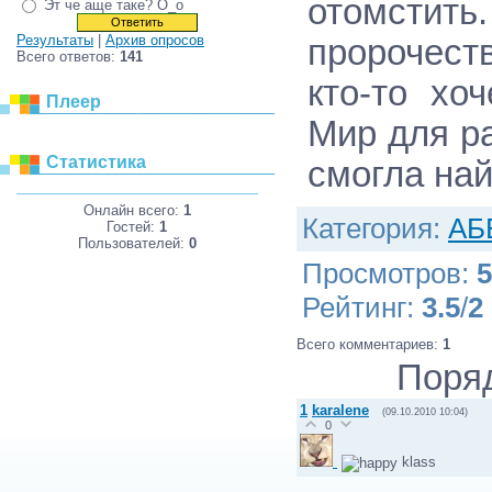
отомстить.
Эт че аще таке? О_о
Результаты
|
Архив опросов
пророчест
Всего ответов:
141
кто-то хо
Плеер
Мир для ра
Статистика
смогла най
Онлайн всего:
1
Категория
:
АБ
Гостей:
1
Пользователей:
0
Просмотров
:
5
Рейтинг
:
3.5
/
2
Всего комментариев
:
1
Поря
1
karalene
(09.10.2010 10:04)
0
klass