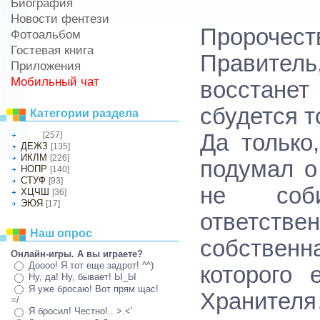
Биография
Новости фентези
Пророчест
Фотоальбом
Гостевая книга
Правител
Приложения
Мобильный чат
восстанет
сбудется т
Категории раздела
[257]
Да только
АБВГ
ДЕЖЗ
[135]
ИКЛМ
[226]
подумал о
НОПР
[140]
СТУФ
[93]
не соб
ХЦЧШ
[36]
ЭЮЯ
[17]
ответстве
Наш опрос
собствен
Онлайн-игры. А вы играете?
Доооо! Я тот еще задрот! ^^)
которого 
Ну, да! Ну, бывает! Ы_Ы
Я уже бросаю! Вот прям щас!
Хранителя
=/
Я бросил! Честно!.. >.<'