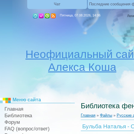
Чат
Последние сообщения 
Пятница, 07.08.2026, 14:06
Логи
Неофициальный сай
Алекса Коша
Меню сайта
Библиотека фен
Главная
Библиотека
Главная
»
Файлы
»
Русские 
Форум
Бульба Наталья - 
FAQ (вопрос/ответ)