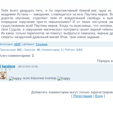
Тебе всего двадцать пять, и ты перспективный боевой маг, одна и
академии Астана — заведения, славящегося на всю Паутину миров. Вс
дорогое обучение, отделяют тебя от вожделенной свободы и выбо
очередное поручение просто невыполнимо? И от твоих поступков за
существование всей Паутины миров. Когда ты выясняешь, что челове
твоя Судьба, а нарушение магического контракта грозит верной гибел
Из каких только переплетов не помогут выбраться смекалка, верные д
секреты загадочной драконьей магии! Итак, твое новое задание…
Категория
:
АБВГ
|
Добавил
:
Татьянка
Просмотров
:
601
|
Загрузок
:
40
|
Комментарии
:
1
|
Рейтинг
:
5.0
/
1
Всего комментариев
:
1
Порядок в
1
karalene
(09.10.2010 10:19)
0
ocen klassnoe tvorenje
Добавлять комментарии могут только зарегистриров
[
Регистрация
|
Вход
]