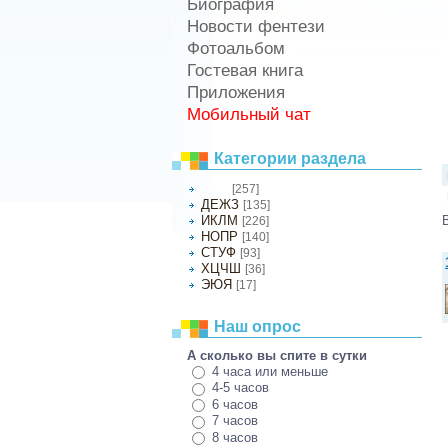
Биография
Новости фентези
Фотоальбом
Гостевая книга
Приложения
Мобильный чат
Категории раздела
[257]
АБВГ
ДЕЖЗ
[135]
ИКЛМ
[226]
НОПР
[140]
СТУФ
[93]
ХЦЧШ
[36]
ЭЮЯ
[17]
Наш опрос
А сколько вы спите в сутки
4 часа или меньше
4-5 часов
6 часов
7 часов
8 часов