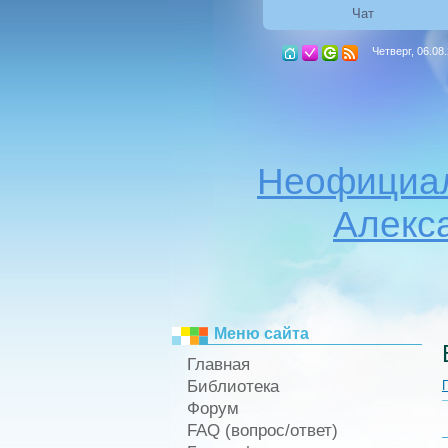
Чат
Четверг, 06.08
Неофициал
Алекс
Меню сайта
Главная
Библиотека
Форум
FAQ (вопрос/ответ)