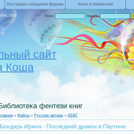
Последние сообщения форума
Книги в библиотеке
.2026, 19:21
Логин:
Пароль:
ьный сайт
а Коша
Библиотека фентези книг
Главная
»
Файлы
»
Русские авторы
»
АБВГ
Бондарь Ирина - Последний дракон в Паутине