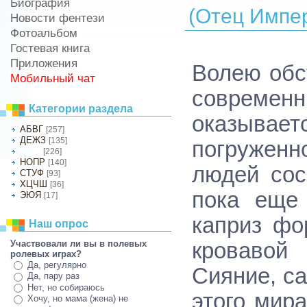
Биография
(Отец Импер
Новости фентези
Фотоальбом
Гостевая книга
Приложения
Волею обс
Мобильный чат
совреме
Категории раздела
оказыва
АБВГ
[257]
ДЕЖЗ
[135]
погруженн
[226]
ИКЛМ
НОПР
[140]
людей сос
СТУФ
[93]
ХЦЧШ
[36]
пока еще 
ЭЮЯ
[17]
каприз фо
Наш опрос
Участвовали ли вы в полевых
кровавой
ролевых играх?
Да, регулярно
Сияние, с
Да, пару раз
Нет, но собираюсь
этого мир
Хочу, но мама (жена) не