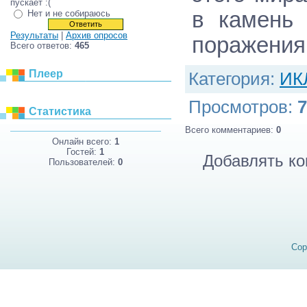
пускает :(
в камень
Нет и не собираюсь
Результаты
|
Архив опросов
поражени
Всего ответов:
465
Плеер
Категория
:
ИК
Просмотров
:
7
Статистика
Всего комментариев
:
0
Онлайн всего:
1
Гостей:
1
Добавлять ко
Пользователей:
0
Cop