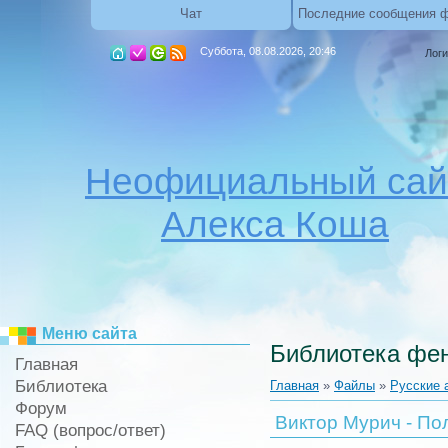
Чат
Последние сообщения 
Суббота, 08.08.2026, 20:46
Логи
Неофициальный сай
Алекса Коша
Меню сайта
Библиотека фен
Главная
Библиотека
Главная
»
Файлы
»
Русские 
Форум
Виктор Мурич - По
FAQ (вопрос/ответ)