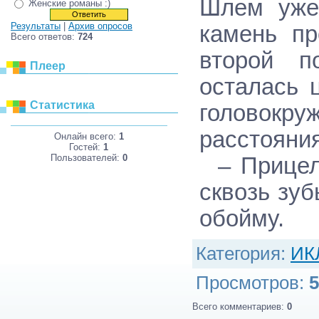
Шлем уже 
Женские романы :)
Результаты
|
Архив опросов
камень пр
Всего ответов:
724
второй п
Плеер
осталась 
Статистика
головокру
расстояни
Онлайн всего:
1
Гостей:
1
Пользователей:
0
– Прицель
сквозь зу
обойму.
Категория
:
ИК
Просмотров
:
5
Всего комментариев
:
0