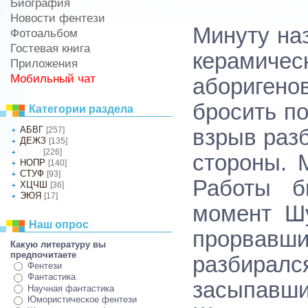
Биография
Новости фентези
Минуту на
Фотоальбом
Гостевая книга
керамиче
Приложения
Мобильный чат
аборигено
бросить п
Категории раздела
АБВГ
[257]
взрыв раз
ДЕЖЗ
[135]
[226]
ИКЛМ
стороны. 
НОПР
[140]
СТУФ
[93]
Работы б
ХЦЧШ
[36]
ЭЮЯ
[17]
момент Шу
Наш опрос
прорвавши
Какую литературу вы
предпочитаете
разбира
Фентези
Фантастика
засыпавши
Научная фантастика
Юмористическое фентези