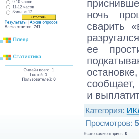
приснивше
9-10 часов
11-12 часов
ночь про
больше 12
Результаты
|
Архив опросов
сварить «
Всего ответов:
741
разругалс
Плеер
ее прост
Статистика
подкаты
остановке
Онлайн всего:
1
Гостей:
1
Пользователей:
0
сообщает,
и выплати
Категория
:
ИК
Просмотров
:
5
Всего комментариев
:
0