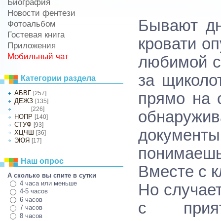
Биография
Новости фентези
Бывают дн
Фотоальбом
Гостевая книга
кровати оп
Приложения
Мобильный чат
любимой с
за щиколо
Категории раздела
АБВГ
[257]
прямо на 
ДЕЖЗ
[135]
[226]
ИКЛМ
обнаруж
НОПР
[140]
СТУФ
[93]
документы
ХЦЧШ
[36]
ЭЮЯ
[17]
понимаешь
Наш опрос
Вместе с 
А сколько вы спите в сутки
4 часа или меньше
Но случае
4-5 часов
6 часов
с прия
7 часов
8 часов