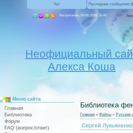
Чат
Последние сообщения 
Воскресенье, 09.08.2026, 16:49
Логи
Неофициальный сай
Алекса Коша
Меню сайта
Библиотека фен
Главная
Библиотека
Главная
»
Файлы
»
Русские 
Форум
Сергей Лукьяненко
FAQ (вопрос/ответ)