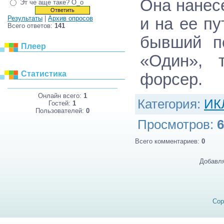
Она нанесе
Эт че аще таке? О_о
Результаты
|
Архив опросов
и на ее пу
Всего ответов:
141
бывший по
Плеер
«Один», 
Статистика
форсер.
Онлайн всего:
1
Категория
:
ИК
Гостей:
1
Пользователей:
0
Просмотров
:
6
Всего комментариев
:
0
Добавля
Cop