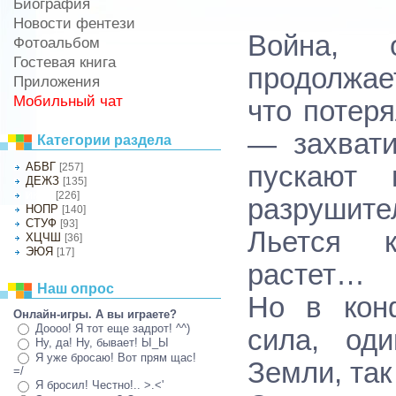
Биография
Новости фентези
Война, о
Фотоальбом
Гостевая книга
продолжае
Приложения
Мобильный чат
что потер
— захвати
Категории раздела
АБВГ
[257]
пускают 
ДЕЖЗ
[135]
[226]
ИКЛМ
разрушите
НОПР
[140]
СТУФ
[93]
Льется к
ХЦЧШ
[36]
ЭЮЯ
[17]
растет…
Наш опрос
Но в конф
Онлайн-игры. А вы играете?
Доооо! Я тот еще задрот! ^^)
сила, од
Ну, да! Ну, бывает! Ы_Ы
Я уже бросаю! Вот прям щас!
Земли, та
=/
Я бросил! Честно!.. >.<'