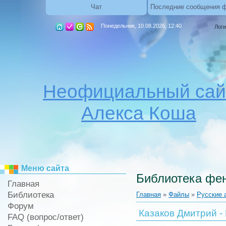
Чат
Последние сообщения 
Понедельник, 10.08.2026, 12:40
Логи
Неофициальный сай
Алекса Коша
Меню сайта
Библиотека фен
Главная
Библиотека
Главная
»
Файлы
»
Русские 
Форум
Казаков Дмитрий -
FAQ (вопрос/ответ)