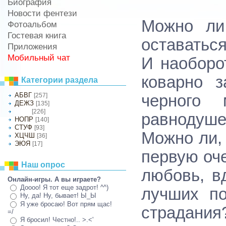
Биография
Новости фентези
Можно ли
Фотоальбом
Гостевая книга
оставатьс
Приложения
Мобильный чат
И наоборо
коварно з
Категории раздела
АБВГ
[257]
черного
ДЕЖЗ
[135]
[226]
ИКЛМ
равнодуше
НОПР
[140]
СТУФ
[93]
Можно ли,
ХЦЧШ
[36]
ЭЮЯ
[17]
первую оч
Наш опрос
любовь, в
Онлайн-игры. А вы играете?
Доооо! Я тот еще задрот! ^^)
лучших п
Ну, да! Ну, бывает! Ы_Ы
Я уже бросаю! Вот прям щас!
страдания
=/
Я бросил! Честно!.. >.<'