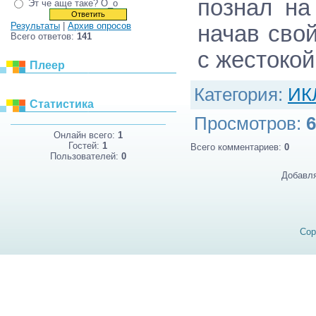
познал на
Эт че аще таке? О_о
Результаты
|
Архив опросов
начав сво
Всего ответов:
141
с жестоко
Плеер
Категория
:
ИК
Статистика
Просмотров
:
6
Онлайн всего:
1
Гостей:
1
Всего комментариев
:
0
Пользователей:
0
Добавля
Cop