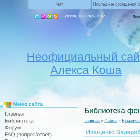
Чат
Последние сообщения 
Суббота, 08.08.2026, 19:02
Логи
Неофициальный сай
Алекса Коша
Меню сайта
Библиотека фен
Главная
Библиотека
Главная
»
Файлы
»
Русские 
Форум
Иващенко Валерий
FAQ (вопрос/ответ)