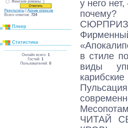
у него нет,
Женские романы :)
Результаты
|
Архив опросов
почему?
Всего ответов:
724
СЮРПРИЗ 
Плеер
Фирменн
Статистика
«Апокалип
в стиле п
Онлайн всего:
1
Гостей:
1
Пользователей:
0
виды уп
карибски
Пульсация
соврем
Месопотам
ЧИТАЙ С