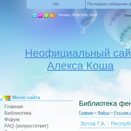
Чат
Последние сообщения 
Четверг, 06.08.2026, 18:47
Логи
Неофициальный сай
Алекса Коша
Меню сайта
Библиотека фен
Главная
Библиотека
Главная
»
Файлы
»
Русские 
Форум
Зотов Г.А. - Респу
FAQ (вопрос/ответ)