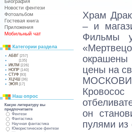
Биография
Новости фентези
Храм Драк
Фотоальбом
Гостевая книга
– и магаз
Приложения
Мобильный чат
Фильмы 
«Мертве
Категории раздела
АБВГ
[257]
окрашены 
[135]
ДЕЖЗ
ИКЛМ
[226]
цены на с
НОПР
[140]
СТУФ
[93]
МОСКОВИЯ
ХЦЧШ
[36]
ЭЮЯ
[17]
Кровосос
Наш опрос
отбеливат
Какую литературу вы
предпочитаете
он станов
Фентези
Фантастика
пулями из
Научная фантастика
Юмористическое фентези