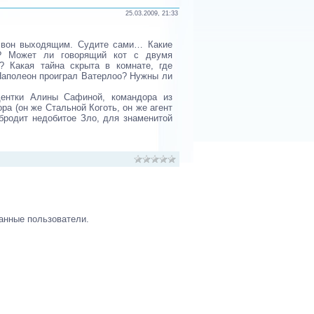
25.03.2009, 21:33
а вон выходящим. Судите сами… Какие
я? Может ли говорящий кот с двумя
? Какая тайна скрыта в комнате, где
 Наполеон проиграл Ватерлоо? Нужны ли
дентки Алины Сафиной, командора из
ра (он же Стальной Коготь, он же агент
 бродит недобитое Зло, для знаменитой
анные пользователи.