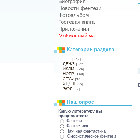
Биография
Новости фентези
Фотоальбом
Гостевая книга
Приложения
Мобильный чат
Категории раздела
[257]
АБВГ
ДЕЖЗ
[135]
ИКЛМ
[226]
НОПР
[140]
СТУФ
[93]
ХЦЧШ
[36]
ЭЮЯ
[17]
Наш опрос
Какую литературу вы
предпочитаете
Фентези
Фантастика
Научная фантастика
Юмористическое фентези