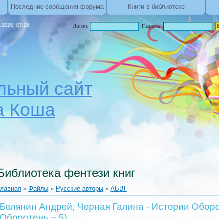
Последние сообщения форума
Книги в библиотеке
.2026, 07:28
Логин:
Пароль:
ьный сайт
а Коша
Библиотека фентези книг
Главная
»
Файлы
»
Русские авторы
»
АБВГ
Белянин Андрей, Черная Галина - Истории Обо
Оборотень – 5)