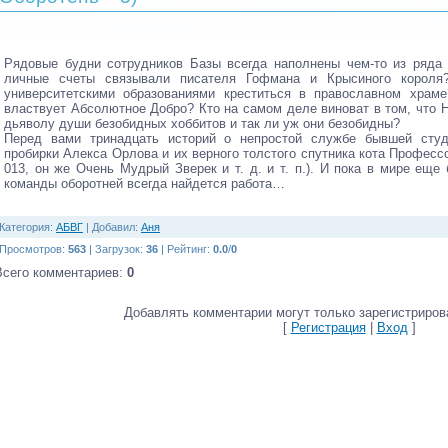
Рядовые будни сотрудников Базы всегда наполнены чем-то из ряд
личные счеты связывали писателя Гофмана и Крысиного корол
университетскими образованиями креститься в православном храме
властвует Абсолютное Добро? Кто на самом деле виноват в том, что
дьяволу души безобидных хоббитов и так ли уж они безобидны?
Перед вами тринадцать историй о непростой службе бывшей сту
пробирки Алекса Орлова и их верного толстого спутника кота Профессо
013, он же Очень Мудрый Зверек и т. д. и т. п.). И пока в мире еще
команды оборотней всегда найдется работа…
Категория
:
АБВГ
|
Добавил
:
Аня
Просмотров
:
563
|
Загрузок
:
36
|
Рейтинг
:
0.0
/
0
Всего комментариев
:
0
Добавлять комментарии могут только зарегистриров
[
Регистрация
|
Вход
]