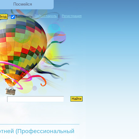
Посмейся
Забыл пароль
|
Регистрация
запомнить
ротней (Профессиональный