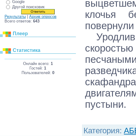
выцветше
Google
Другой поисковик
клочья б
Результаты
|
Архив опросов
Всего ответов:
643
повернули 
Плеер
Уродливы
скорость
Статистика
песчаны
Онлайн всего:
1
разведч
Гостей:
1
Пользователей:
0
скафанд
двигателя
пустыни.
Категория
:
АБ