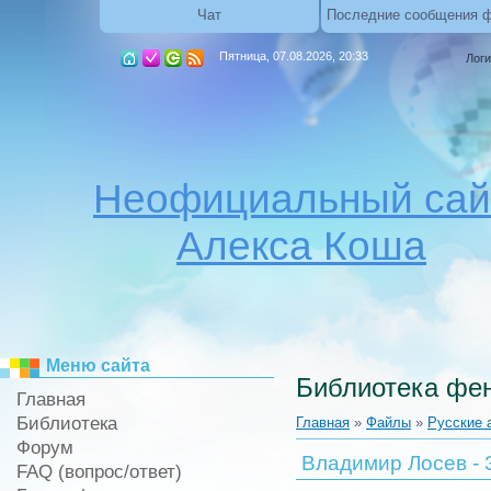
Чат
Последние сообщения 
Пятница, 07.08.2026, 20:33
Логи
Неофициальный сай
Алекса Коша
Меню сайта
Библиотека фен
Главная
Библиотека
Главная
»
Файлы
»
Русские 
Форум
Владимир Лосев - 
FAQ (вопрос/ответ)