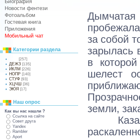
Биография
Новости фентези
Дымчата
Фотоальбом
Гостевая книга
пробежала
Приложения
Мобильный чат
за собой т
зарылась 
Категории раздела
[257]
в которо
АБВГ
ДЕЖЗ
[135]
ИКЛМ
[226]
шелест о
НОПР
[140]
СТУФ
[93]
приближаю
ХЦЧШ
[36]
ЭЮЯ
[17]
Прозрачн
Наш опрос
земли, зак
Как вы нас нашли ?
Ссылка на сайте
Казалос
Совет друга
Yandex
раскаленн
Rambler
Aport