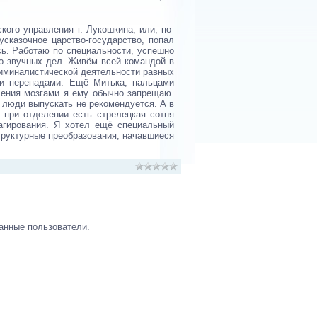
ого управления г. Лукошкина, или, по-
усказочное царство-государство, попал
сь. Работаю по специальности, успешно
о звучных дел. Живём всей командой в
риминалистической деятельности равных
и и перепадами. Ещё Митька, пальцами
еления мозгами я ему обычно запрещаю.
 люди выпускать не рекомендуется. А в
 при отделении есть стрелецкая сотня
агирования. Я хотел ещё специальный
структурные преобразования, начавшиеся
анные пользователи.