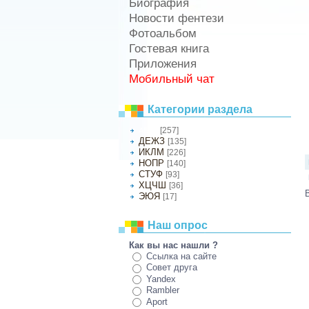
Биография
Новости фентези
Фотоальбом
Гостевая книга
Приложения
Мобильный чат
Категории раздела
[257]
АБВГ
ДЕЖЗ
[135]
ИКЛМ
[226]
НОПР
[140]
СТУФ
[93]
ХЦЧШ
[36]
ЭЮЯ
[17]
Наш опрос
Как вы нас нашли ?
Ссылка на сайте
Совет друга
Yandex
Rambler
Aport