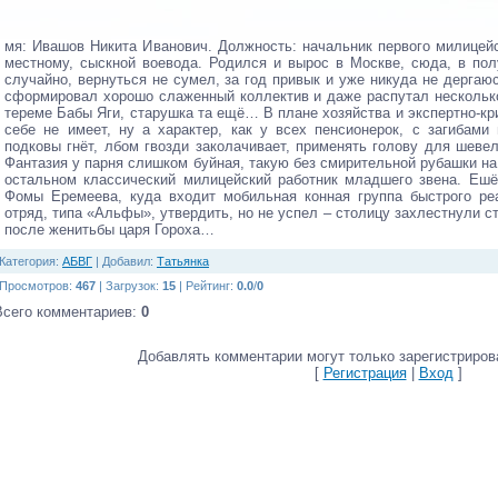
мя: Ивашов Никита Иванович. Должность: начальник первого милицейск
местному, сыскной воевода. Родился и вырос в Москве, сюда, в пол
случайно, вернуться не сумел, за год привык и уже никуда не дергаю
сформировал хорошо слаженный коллектив и даже распутал нескольк
тереме Бабы Яги, старушка та ещё… В плане хозяйства и экспертно-к
себе не имеет, ну а характер, как у всех пенсионерок, с загибам
подковы гнёт, лбом гвозди заколачивает, применять голову для шев
Фантазия у парня слишком буйная, такую без смирительной рубашки на
остальном классический милицейский работник младшего звена. Ешё
Фомы Еремеева, куда входит мобильная конная группа быстрого ре
отряд, типа «Альфы», утвердить, но не успел – столицу захлестнули 
после женитьбы царя Гороха…
Категория
:
АБВГ
|
Добавил
:
Татьянка
Просмотров
:
467
|
Загрузок
:
15
|
Рейтинг
:
0.0
/
0
Всего комментариев
:
0
Добавлять комментарии могут только зарегистриров
[
Регистрация
|
Вход
]