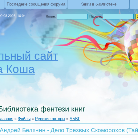
Последние сообщения форума
Книги в библиотеке
9.08.2026, 10:04
Логин:
Пароль:
ьный сайт
а Коша
Библиотека фентези книг
Главная
»
Файлы
»
Русские авторы
»
АБВГ
Андрей Белянин - Дело Трезвых Скоморохов (Тай