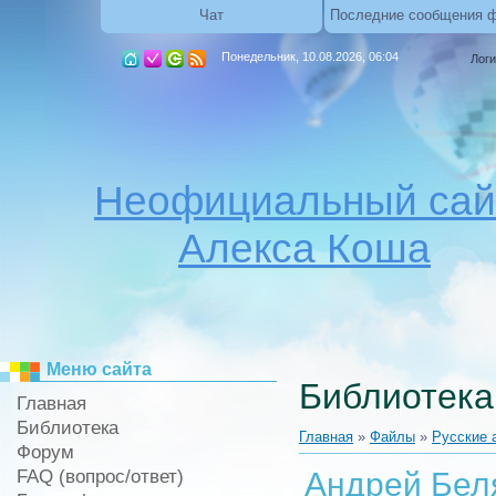
Чат
Последние сообщения 
Понедельник, 10.08.2026, 06:04
Логи
Неофициальный сай
Алекса Коша
Меню сайта
Библиотека
Главная
Библиотека
Главная
»
Файлы
»
Русские 
Форум
FAQ (вопрос/ответ)
Андрей Бел