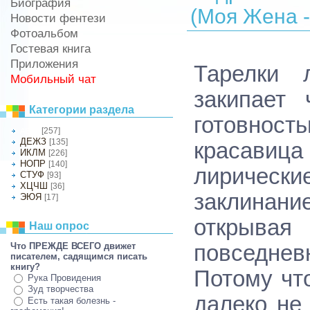
Биография
(Моя Жена -
Новости фентези
Фотоальбом
Гостевая книга
Приложения
Тарелки 
Мобильный чат
закипает 
Категории раздела
готовност
[257]
АБВГ
ДЕЖЗ
[135]
красави
ИКЛМ
[226]
НОПР
[140]
лиричес
СТУФ
[93]
ХЦЧШ
[36]
заклинан
ЭЮЯ
[17]
открывая
Наш опрос
Что ПРЕЖДЕ ВСЕГО движет
повседнев
писателем, садящимся писать
книгу?
Потому чт
Рука Провидения
Зуд творчества
далеко не
Есть такая болезнь -