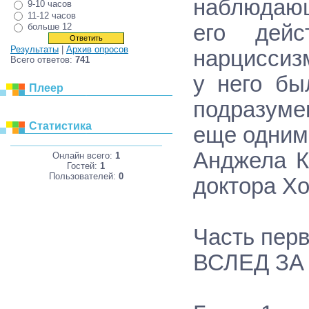
наблюдающ
9-10 часов
11-12 часов
его дей
больше 12
Результаты
|
Архив опросов
нарциссиз
Всего ответов:
741
у него бы
Плеер
подразуме
Статистика
еще одним
Анджела К
Онлайн всего:
1
Гостей:
1
Пользователей:
0
доктора 
Часть пер
ВСЛЕД ЗА