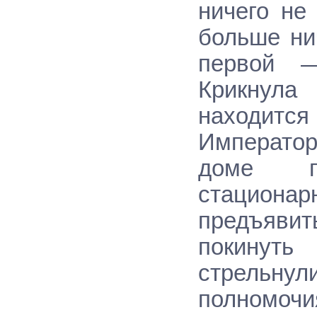
ничего не
больше ни
первой —
Крикнула
находи
Императо
доме п
стацион
предъявит
покинут
стрельну
полномочи