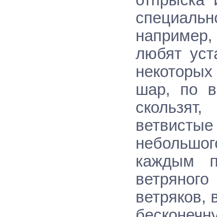
отпрыска 
специальн
например,
любят уст
некоторых
шар, по в
скользят
ветвист
небольшо
каждым п
ветряног
ветряков, 
бесконеч