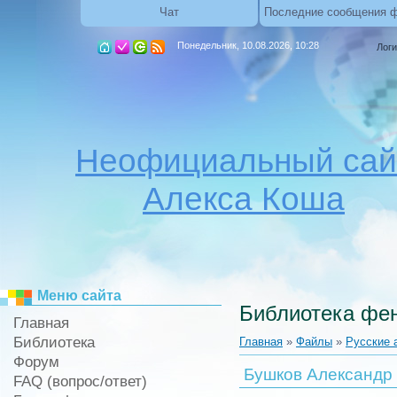
Чат
Последние сообщения 
Понедельник, 10.08.2026, 10:28
Логи
Неофициальный сай
Алекса Коша
Меню сайта
Библиотека фен
Главная
Библиотека
Главная
»
Файлы
»
Русские 
Форум
Бушков Александр 
FAQ (вопрос/ответ)