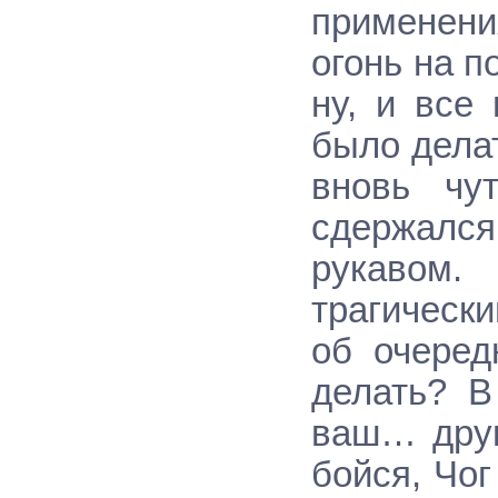
применени
огонь на 
ну, и все
было дела
вновь чу
сдержалс
рукавом
трагическ
об очеред
делать? В
ваш… друг
бойся, Чог