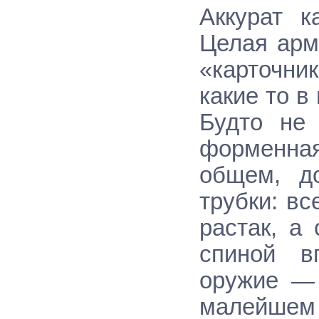
Аккурат к
Целая арм
«карточни
какие то в
Будто не 
форменная
общем, д
трубки: вс
растак, а
спиной в
оружие — 
малейше