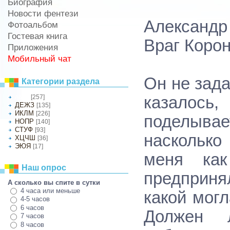
Биография
Новости фентези
Александр
Фотоальбом
Гостевая книга
Враг Коро
Приложения
Мобильный чат
Он не зада
Категории раздела
[257]
казалось,
АБВГ
ДЕЖЗ
[135]
ИКЛМ
[226]
поделывае
НОПР
[140]
СТУФ
[93]
насколько
ХЦЧШ
[36]
ЭЮЯ
[17]
меня как
Наш опрос
предприня
А сколько вы спите в сутки
4 часа или меньше
какой мог
4-5 часов
6 часов
Должен 
7 часов
8 часов