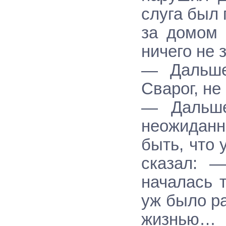
слуга был 
за домом 
ничего не 
— Дальше
Сварог, не
— Дальше
неожиданн
быть, что 
сказал: —
началась 
уж было р
жизнью… К