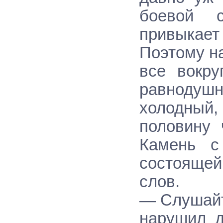
боевой с
привыкает
Поэтому на
все вокру
равнодуш
холодный
половину 
Камень с
состоящей
слов.
— Слушайт
нарушил д