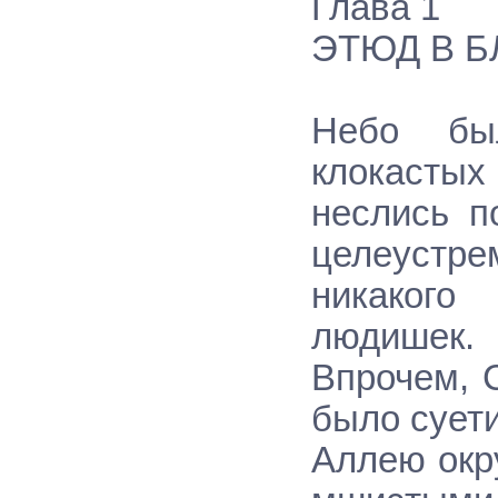
Глава 1
ЭТЮД В Б
Небо бы
клокастых
неслись п
целеустре
никакого
людишек.
Впрочем, 
было суети
Аллею окр