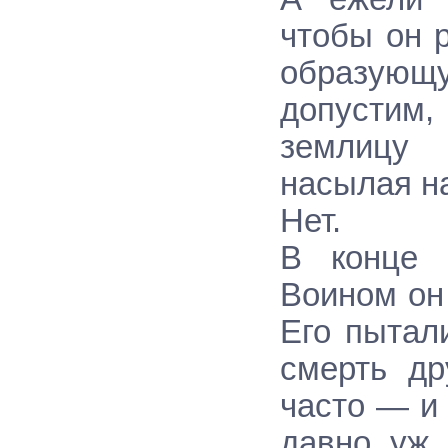
чтобы он 
образую
допустим,
землицу 
насылая н
Нет.
В конце 
Воином он 
Его пытал
смерть др
часто — и
давно уж 