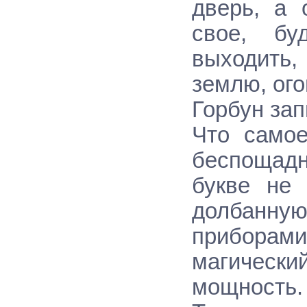
дверь, а 
свое, бу
выходить,
землю, ог
Горбун зап
Что самое
беспощадн
букве не 
долбанну
приборам
магическ
мощность.