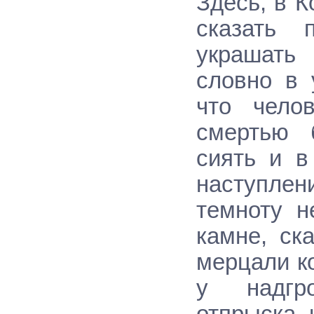
Здесь, в 
сказать 
украшать 
словно в 
что чело
смертью 
сиять и в
наступле
темноту н
камне, ск
мерцали к
у надгро