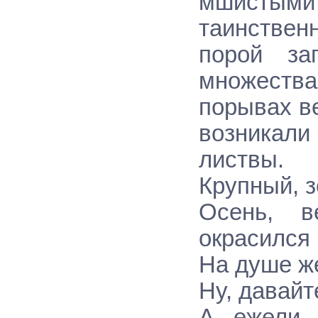
мшистыми
таинстве
порой за
множества
порывах в
возникал
листвы.
Крупный, 
Осень, в
окрасился 
На душе ж
Ну, давайт
А ежели о