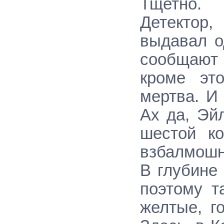
Тщетно.
Детектор,
выдавал о
сообщают 
кроме эт
мертва. И
Ах да, Эй
шестой ко
взбалмошн
В глубине
поэтому т
желтые, г