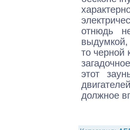
характер
электрич
отнюдь н
выдумкой,
то черной 
загадочно
этот заун
двигателе
должное в