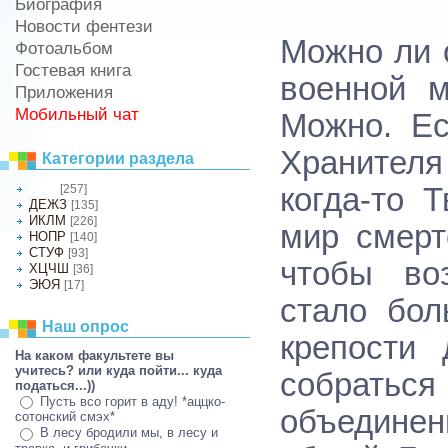
Биография
Новости фентези
Можно ли 
Фотоальбом
Гостевая книга
военной 
Приложения
Мобильный чат
Можно. Ес
Хранителя
Категории раздела
[257]
когда-то 
АБВГ
ДЕЖЗ
[135]
ИКЛМ
[226]
мир смерт
НОПР
[140]
СТУФ
[93]
чтобы во
ХЦЧШ
[36]
ЭЮЯ
[17]
стало бол
Наш опрос
крепости
На каком факультете вы
учитесь? или куда пойти... куда
собратьс
податься...))
Пусть всо горит в аду! *аццко-
объедине
сотонский смэх*
В лесу бродили мы, в лесу и