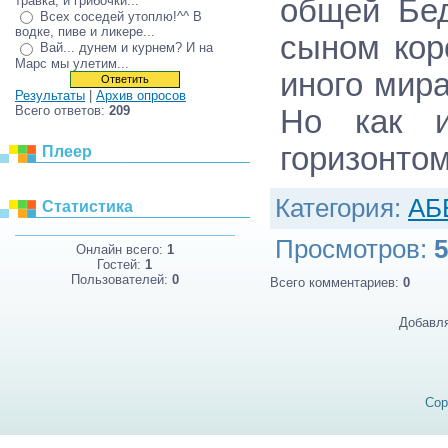
травка, и грибочки...
общей Бед
Всех соседей утоплю!^^ В
водке, пиве и ликере...
сыном кор
Вай... дунем и курнем? И на
Марс мы улетим...
иного мир
Результаты
|
Архив опросов
Всего ответов:
209
Но как и
горизонто
Плеер
Категория
:
АБ
Статистика
Просмотров
:
5
Онлайн всего:
1
Гостей:
1
Пользователей:
0
Всего комментариев
:
0
Добавля
Cop