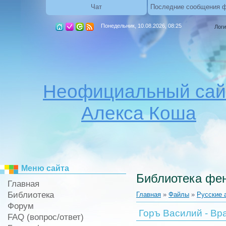
Чат
Последние сообщения 
Понедельник, 10.08.2026, 08:25
Логи
Неофициальный сай
Алекса Коша
Меню сайта
Библиотека фен
Главная
Библиотека
Главная
»
Файлы
»
Русские 
Форум
Горъ Василий - Вра
FAQ (вопрос/ответ)