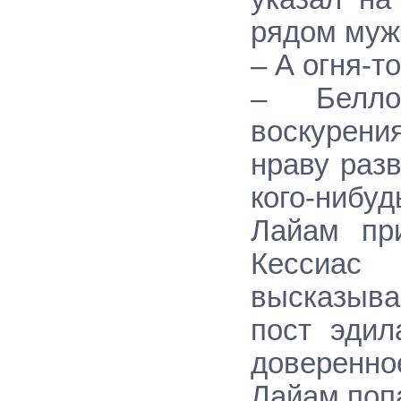
рядом муж
– А огня-т
– Белло
воскурени
нраву разв
кого-нибуд
Лайам при
Кессиас
высказыва
пост эдил
доверенн
Лайам поп