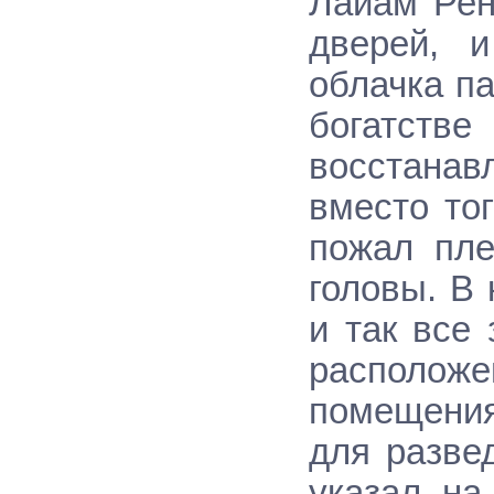
Лайам Рен
дверей, 
облачка па
богатст
восстана
вместо то
пожал пле
головы. В
и так все
располо
помещения
для разве
указал на