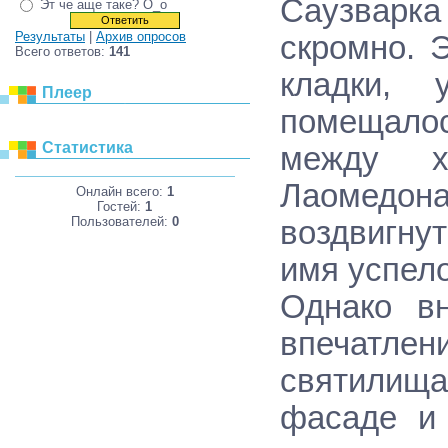
Саузварк
Эт че аще таке? О_о
Результаты
|
Архив опросов
скромно. 
Всего ответов:
141
кладки, 
Плеер
помещало
Статистика
между х
Лаомедон
Онлайн всего:
1
Гостей:
1
Пользователей:
0
воздвигнут
имя успело
Однако вн
впечатле
святилища
фасаде и 