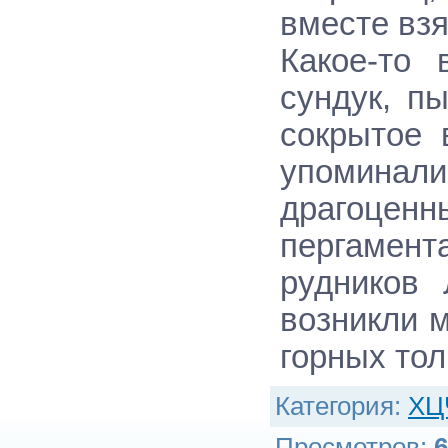
вместе взя
Какое-то 
сундук, п
сокрытое 
упомина
драгоцен
пергаме
рудников 
возникли 
горных то
Категория
:
ХЦ
Просмотров
:
6