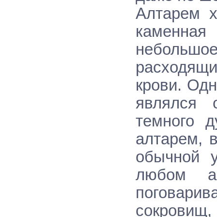
Алтарем х
каменная 
небольшо
расходящ
крови. Од
являлся 
темного д
алтарем, 
обычной у
любом а
поговарив
сокровищ