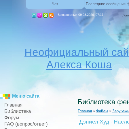
Чат
Последние сообщения 
Воскресенье, 09.08.2026, 07:17
Логи
Неофициальный сай
Алекса Коша
Меню сайта
Библиотека фен
Главная
Библиотека
Главная
»
Файлы
»
Зарубежн
Форум
Дэниел Худ - Насл
FAQ (вопрос/ответ)