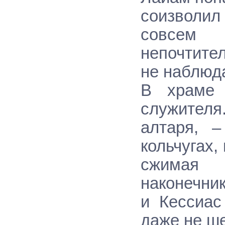
соизволил
совсем
непочтите
не наблюд
В храме 
служителя
алтаря, 
кольчугах,
сжимая 
наконечни
и Кессиас
даже не ш