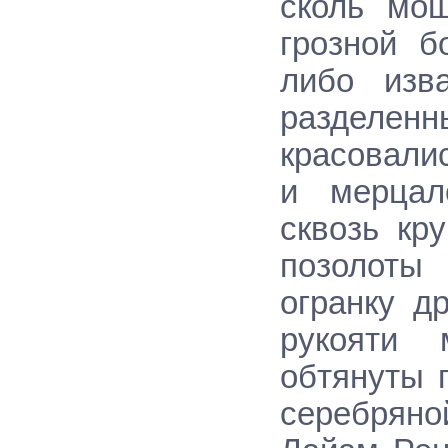
сколь мощ
грозной б
либо изв
разделенн
красовали
и мерцал
сквозь кр
позолоты
огранку д
рукояти 
обтянуты 
серебряно