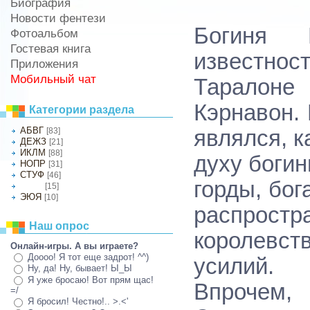
Биография
Новости фентези
Богиня 
Фотоальбом
Гостевая книга
известно
Приложения
Мобильный чат
Таралоне
Кэрнавон. 
Категории раздела
АБВГ
[83]
являлся, к
ДЕЖЗ
[21]
ИКЛМ
[88]
духу боги
НОПР
[31]
СТУФ
[46]
горды, бо
[15]
ХЦЧШ
ЭЮЯ
[10]
распрост
Наш опрос
королевств
Онлайн-игры. А вы играете?
Доооо! Я тот еще задрот! ^^)
усилий.
Ну, да! Ну, бывает! Ы_Ы
Я уже бросаю! Вот прям щас!
Впрочем,
=/
Я бросил! Честно!.. >.<'