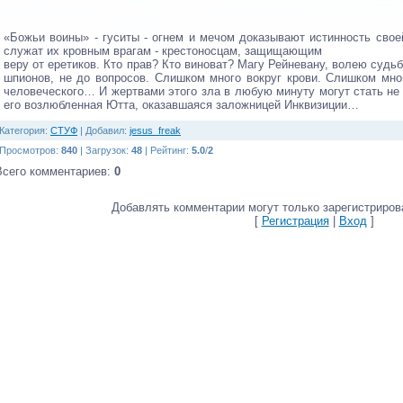
«Божьи воины» - гуситы - огнем и мечом доказывают истинность свое
служат их кровным врагам - крестоносцам, защищающим
веру от еретиков. Кто прав? Кто виноват? Магу Рейневану, волею суд
шпионов, не до вопросов. Слишком много вокруг крови. Слишком мног
человеческого… И жертвами этого зла в любую минуту могут стать не 
его возлюбленная Ютта, оказавшаяся заложницей Инквизиции…
Категория
:
СТУФ
|
Добавил
:
jesus_freak
Просмотров
:
840
|
Загрузок
:
48
|
Рейтинг
:
5.0
/
2
Всего комментариев
:
0
Добавлять комментарии могут только зарегистриров
[
Регистрация
|
Вход
]