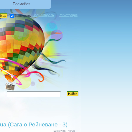
Посмейся
Забыл пароль
|
Регистрация
запомнить
a (Сага о Рейневане - 3)
04.03.2009, 10:26