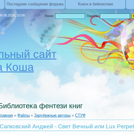
Последние сообщения форума
Книги в библиотеке
9.08.2026, 10:08
Логин:
Пароль:
ьный сайт
а Коша
Библиотека фентези книг
Главная
»
Файлы
»
Зарубежные авторы
»
СТУФ
Сапковский Анджей - Свет Вечный или Lux Perpetu