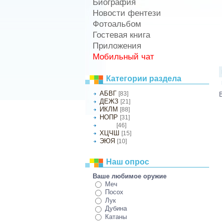
Биография
Новости фентези
Фотоальбом
Гостевая книга
Приложения
Мобильный чат
Категории раздела
АБВГ
[83]
ДЕЖЗ
[21]
ИКЛМ
[88]
НОПР
[31]
[46]
СТУФ
ХЦЧШ
[15]
ЭЮЯ
[10]
Наш опрос
Ваше любимое оружие
Меч
Посох
Лук
Дубина
Катаны