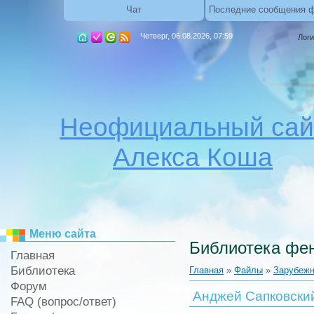
Чат
Последние сообщения 
Четверг, 06.08.2026, 07:59
Логи
Неофициальный сай
Алекса Коша
Меню сайта
Библиотека фен
Главная
Библиотека
Главная
»
Файлы
»
Зарубежн
Форум
Анджей Сапковский
FAQ (вопрос/ответ)