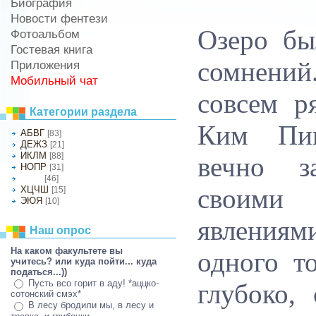
Биография
Новости фентези
Озеро бы
Фотоальбом
Гостевая книга
сомнени
Приложения
Мобильный чат
совсем р
Категории раздела
Ким Пик
АБВГ
[83]
ДЕЖЗ
[21]
ИКЛМ
[88]
вечно з
НОПР
[31]
[46]
СТУФ
своими
ХЦЧШ
[15]
ЭЮЯ
[10]
явлениями
Наш опрос
На каком факультете вы
одного то
учитесь? или куда пойти... куда
податься...))
Пусть всо горит в аду! *аццко-
глубоко, 
сотонский смэх*
В лесу бродили мы, в лесу и