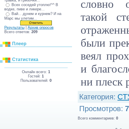
словно 
травка, и грибочки...
Всех соседей утоплю!^^ В
водке, пиве и ликере...
такой ст
Вай... дунем и курнем? И на
Марс мы улетим...
отраженн
Результаты
|
Архив опросов
Всего ответов:
209
были прек
Плеер
веял про
Статистика
и благос
Онлайн всего:
1
Гостей:
1
ни плеск 
Пользователей:
0
Категория
:
СТ
Просмотров
:
7
Всего комментариев
:
0