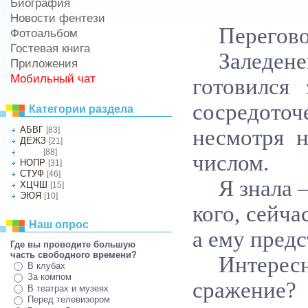
Биография
Новости фентези
Перегово
Фотоальбом
Гостевая книга
Заледен
Приложения
Мобильный чат
готовился
сосредото
Категории раздела
АБВГ
[83]
несмотря н
ДЕЖЗ
[21]
[88]
ИКЛМ
числом.
НОПР
[31]
СТУФ
[46]
Я знала 
ХЦЧШ
[15]
ЭЮЯ
[10]
кого, сейча
Наш опрос
а ему предс
Где вы проводите большую
часть свободного времени?
Интерес
В клубах
За компом
сражение?
В театрах и музеях
Перед телевизором