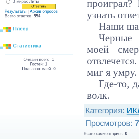
проиграл?
В мирах Литы
Результаты
|
Архив опросов
узнать отве
Всего ответов:
554
Наши ша
Плеер
Черные 
Статистика
моей смер
отвлечется
Онлайн всего:
1
Гостей:
1
Пользователей:
0
миг я умру.
Где-то, 
волк.
Категория
:
ИК
Просмотров
:
7
Всего комментариев
:
0