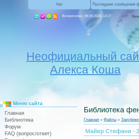
Чат
Последние сообщения 
Воскресенье, 09.08.2026, 14:27
Логи
Неофициальный сай
Алекса Коша
Меню сайта
Библиотека фен
Главная
Библиотека
Главная
»
Файлы
»
Зарубежн
Форум
Майер Стефани - З
FAQ (вопрос/ответ)