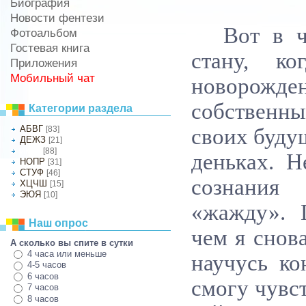
Биография
Новости фентези
Вот в ч
Фотоальбом
Гостевая книга
стану, ко
Приложения
Мобильный чат
новорож
собственны
Категории раздела
АБВГ
[83]
своих буду
ДЕЖЗ
[21]
[88]
ИКЛМ
деньках. Н
НОПР
[31]
СТУФ
[46]
сознания
ХЦЧШ
[15]
ЭЮЯ
[10]
«жажду». 
Наш опрос
чем я снова
А сколько вы спите в сутки
4 часа или меньше
научусь ко
4-5 часов
6 часов
смогу чувс
7 часов
8 часов