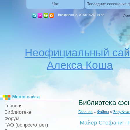
Чат
Последние сообщения 
Воскресенье, 09.08.2026, 14:45
Логи
Неофициальный сай
Алекса Коша
Меню сайта
Библиотека фен
Главная
Библиотека
Главная
»
Файлы
»
Зарубежн
Форум
Майер Стефани - Р
FAQ (вопрос/ответ)