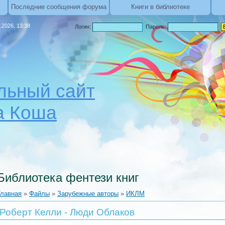
Последние сообщения форума
Книги в библиотеке
.2026, 13:38
Логин:
Пароль:
ьный сайт
а Коша
Библиотека фентези книг
Главная
»
Файлы
»
Зарубежные авторы
»
ИКЛМ
Роберт Келли - Люди Облаков