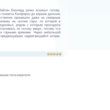
Вайтин Бенэярд резко вскинул голову.
та планеты Калферон до вершин дальних
тственно проникали даже на северные
опинку на склоне горы, по которой в
подножья, рядом с которым проходила
таскивать по склону вверх, потому что
мя горными кряжами. Через небольшой
в, предвещавших надвигающийся шторм.
анные пользователи.