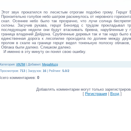
Этот звук прокатился по лесистым отрогам подобно грому. Герцог 
Пронзительно голубое небо шатром раскинулось от неровного горизон
скал. Осеннее небо было так прозрачно, что лучи солнца беспрепя
склоны. Засучив рукава, герцог Бенэярд с трудом прокладывал тр
последующие недели они будут втаскивать бревна, нарубленные у 
граница владений Дейдона. Срубленные деревья так и так надо было в
единственная дорога к лесопилке проходила по долине между дву
пролом в скале на границе герцог видел тоненькую полоску облако
Облака были далеко. Слишком далеко.
И именно в эту минуту он понял свою ошибку.
Категория
:
ИКЛМ
|
Добавил
:
MegaMozg
Просмотров
:
713
|
Загрузок
:
16
|
Рейтинг
:
5.0
/
2
Всего комментариев
:
0
Добавлять комментарии могут только зарегистриров
[
Регистрация
|
Вход
]