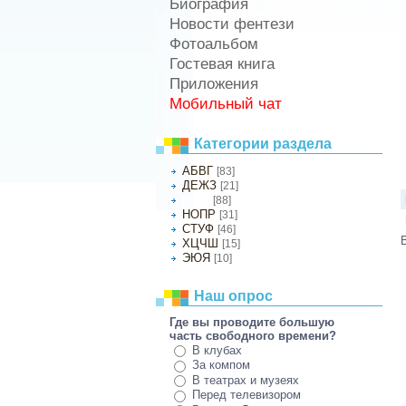
Биография
Новости фентези
Фотоальбом
Гостевая книга
Приложения
Мобильный чат
Категории раздела
АБВГ
[83]
ДЕЖЗ
[21]
[88]
ИКЛМ
НОПР
[31]
СТУФ
[46]
ХЦЧШ
[15]
ЭЮЯ
[10]
Наш опрос
Где вы проводите большую
часть свободного времени?
В клубах
За компом
В театрах и музеях
Перед телевизором